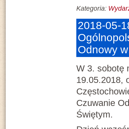
Kategoria:
Wydar
2018-05-1
Ogólnopol
Odnowy w
W 3. sobotę 
19.05.2018, 
Częstochowi
Czuwanie O
Świętym.