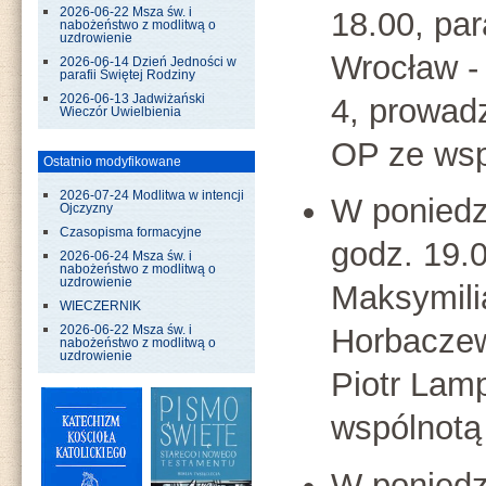
18.00, pa
2026-06-22 Msza św. i
nabożeństwo z modlitwą o
uzdrowienie
Wrocław -
2026-06-14 Dzień Jedności w
parafii Świętej Rodziny
4, prowad
2026-06-13 Jadwiżański
Wieczór Uwielbienia
OP ze wsp
Ostatnio modyfikowane
2026-07-24 Modlitwa w intencji
W poniedz
Ojczyzny
Czasopisma formacyjne
godz. 19.0
2026-06-24 Msza św. i
nabożeństwo z modlitwą o
uzdrowienie
Maksymili
WIECZERNIK
Horbaczew
2026-06-22 Msza św. i
nabożeństwo z modlitwą o
uzdrowienie
Piotr Lamp
wspólnotą
W poniedz