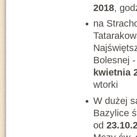
2018
, god
na Stracho
Tatarakowa
Najświęts
Bolesnej -
kwietnia 
wtorki
W dużej sa
Bazylice ś
od
23.10.