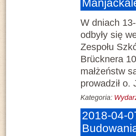
Manjacka
W dniach 13-
odbyły się w
Zespołu Szkół
Brücknera 10
małżeństw sa
prowadził o.
Kategoria:
Wydar
2018-04-0
Budowania