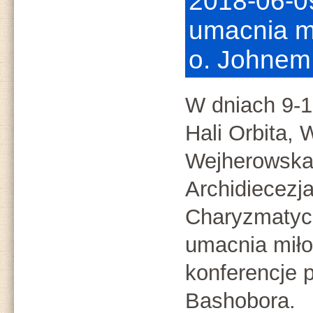
2018-06-09
umacnia mi
o. Johnem
W dniach 9-1
Hali Orbita, 
Wejherowska 
Archidiecezj
Charyzmatyc
umacnia miłoś
konferencje 
Bashobora.