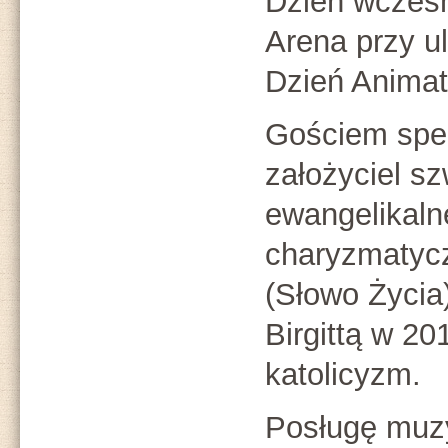
Dzień wcześni
Arena przy ul
Dzień Animat
Gościem spe
założyciel s
ewangelikaln
charyzmatycz
(Słowo Życia)
Birgittą w 20
katolicyzm.
Posługę muzy