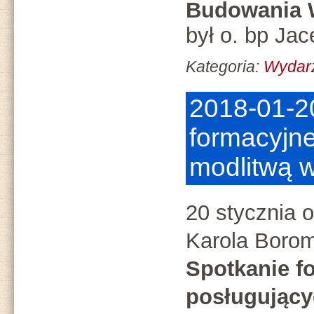
Budowania 
był o. bp Jac
Kategoria:
Wydar
2018-01-2
formacyjne
modlitwą 
20 stycznia o
Karola Borom
Spotkanie f
posługujący