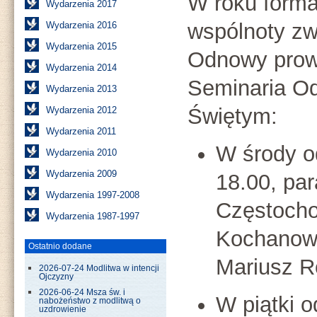
W roku form
Wydarzenia 2017
wspólnoty zw
Wydarzenia 2016
Wydarzenia 2015
Odnowy prow
Wydarzenia 2014
Seminaria O
Wydarzenia 2013
Świętym:
Wydarzenia 2012
Wydarzenia 2011
W środy 
Wydarzenia 2010
Wydarzenia 2009
18.00, pa
Wydarzenia 1997-2008
Częstochow
Wydarzenia 1987-1997
Kochanows
Ostatnio dodane
Mariusz R
2026-07-24 Modlitwa w intencji
Ojczyzny
2026-06-24 Msza św. i
W piątki 
nabożeństwo z modlitwą o
uzdrowienie