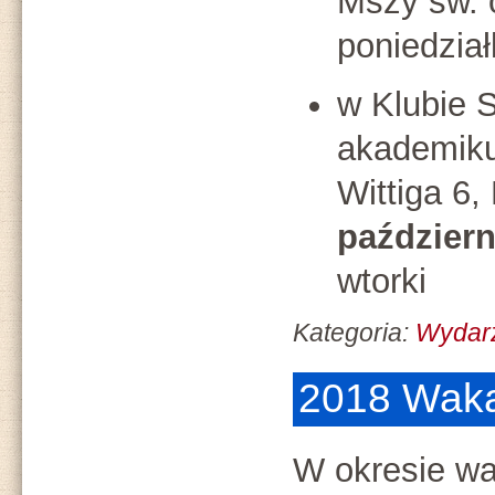
Mszy św. 
poniedział
w Klubie 
akademiku
Wittiga 6
październ
wtorki
Kategoria:
Wydar
2018 Waka
W okresie w