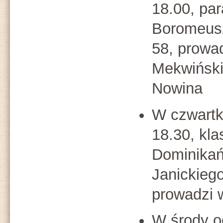
18.00, par
Boromeusz
58, prowa
Mekwiński
Nowina
W czwartk
18.30, kla
Dominikańs
Janickiego
prowadzi 
W środy 