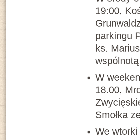
19:00, Koś
Grunwaldz
parkingu P
ks. Mariu
wspólnotą
W weeke
18.00, Mr
Zwycięskie
Smołka ze
We wtorki