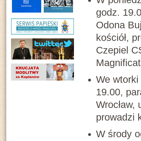
godz. 19.
Odona Buj
kościół, p
Czepiel C
Magnificat
We wtorki
19.00, pa
Wrocław, u
prowadzi 
W środy 