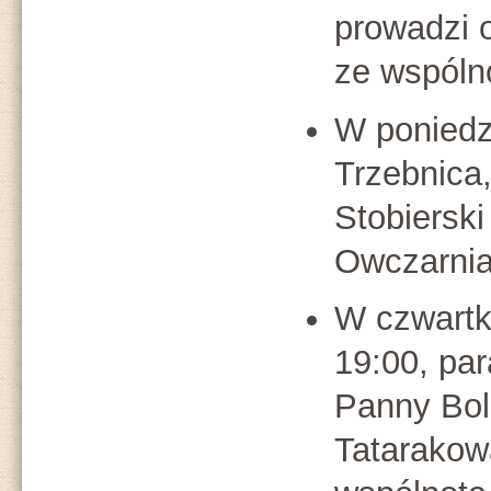
prowadzi 
ze wspóln
W poniedz
Trzebnica,
Stobiersk
Owczarni
W czwartk
19:00, par
Panny Bole
Tatarakow