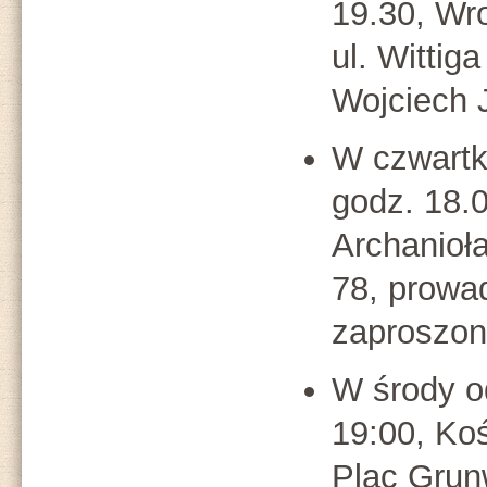
19.30, Wr
ul. Wittig
Wojciech 
W czwartk
godz. 18.0
Archanioła
78, prowa
zaproszon
W środy 
19:00, Ko
Plac Grunw