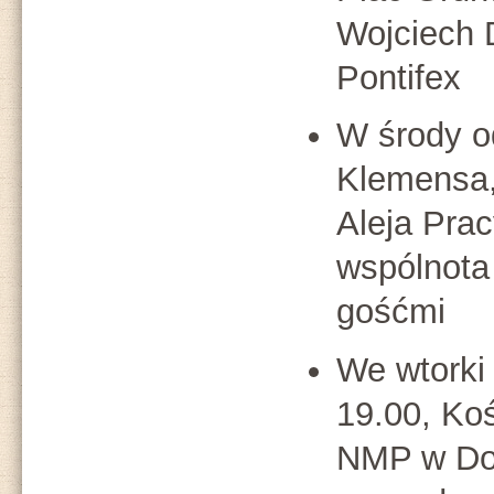
Wojciech 
Pontifex
W środy o
Klemensa,
Aleja Prac
wspólnota
gośćmi
We wtorki
19.00, Ko
NMP w Do