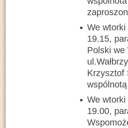
wspólnota
zaproszon
We wtorki
19.15, pa
Polski we 
ul.Wałbrzy
Krzysztof
wspólnotą
We wtorki
19.00, pa
Wspomoże