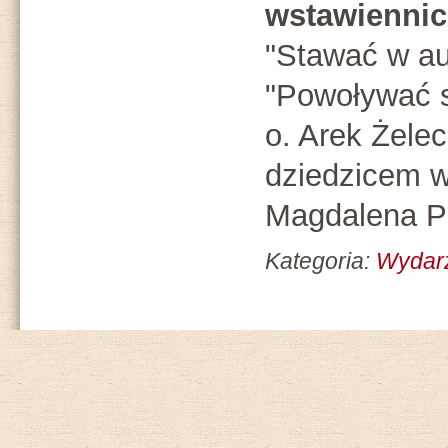
wstawienni
"Stawać w au
"Powoływać s
o. Arek Żele
dziedzicem wi
Magdalena P
Kategoria:
Wydar