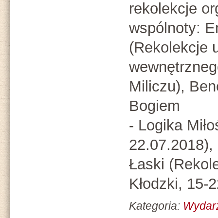
rekolekcje o
wspólnoty: E
(Rekolekcje 
wewnętrznego
Miliczu), Be
Bogiem
- Logika Miło
22.07.2018),
Łaski (Rekol
Kłodzki, 15-2
Kategoria:
Wydar