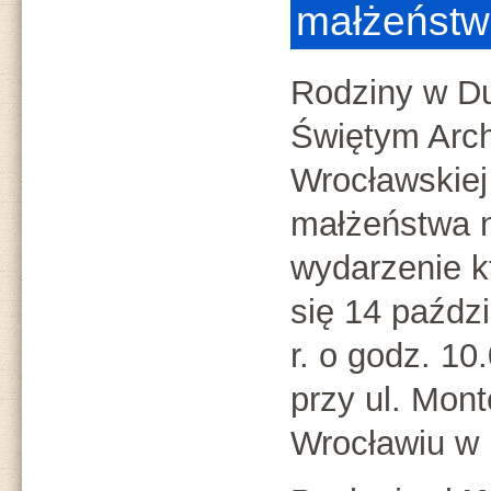
małżeństw
Rodziny w D
Świętym Arch
Wrocławskiej
małżeństwa 
wydarzenie k
się 14 paźdz
r. o godz. 1
przy ul. Mon
Wrocławiu w p