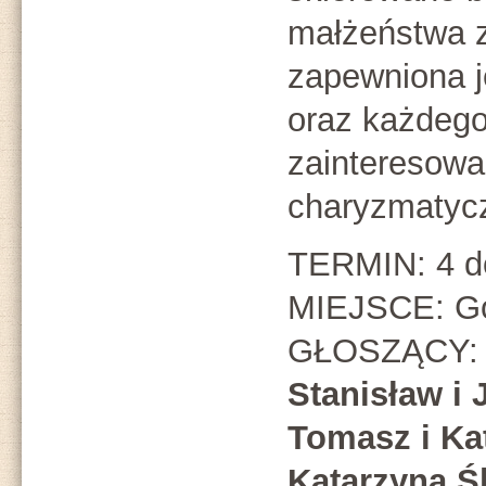
małżeństwa z
zapewniona j
oraz każdego,
zainteresow
charyzmatycz
TERMIN: 4 do
MIEJSCE: Gó
GŁOSZĄCY
Stanisław i
Tomasz i Ka
Katarzyna Śl