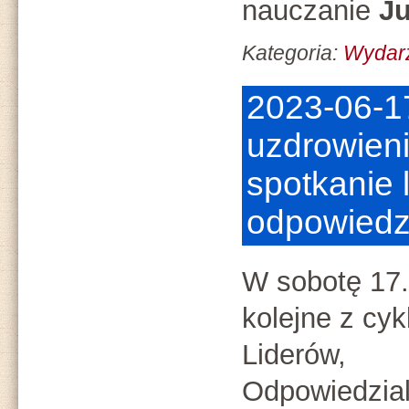
nauczanie
Ju
Kategoria:
Wydar
2023-06-17
uzdrowien
spotkanie l
odpowiedz
W sobotę 17.
kolejne z cy
Liderów,
Odpowiedzial