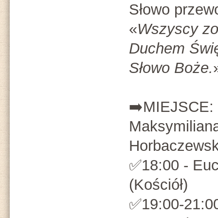
Słowo przewo
«
Wszyscy zos
Duchem Święt
Słowo Boże.
➡️MIEJSCE: 
Maksymiliana
Horbaczewsk
✅18:00 - Euc
(Kościół)
✅19:00-21:00 