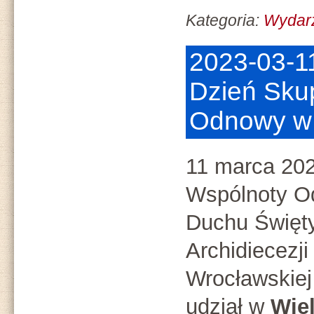
Kategoria:
Wydar
2023-03-1
Dzień Sku
Odnowy w
11 marca 20
Wspólnoty O
Duchu Święt
Archidiecezji
Wrocławskiej
udział w
Wie