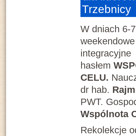
Trzebnicy
W dniach 6-7-
weekendowe r
integracyjne
hasłem
WSP
CELU.
Naucz
dr hab.
Rajm
PWT. Gospod
Wspólnota 
Rekolekcje o