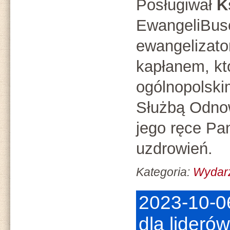
Posługiwał
Ks
EwangeliBuse
ewangelizat
kapłanem, któ
ogólnopolski
Służbą Odno
jego ręce Pa
uzdrowień.
Kategoria:
Wydar
2023-10-0
dla lideró