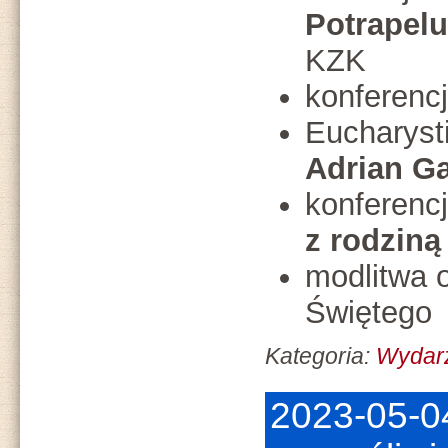
Potrapel
KZK
konferenc
Eucharyst
Adrian G
konferencj
z rodziną
modlitwa 
Świętego
Kategoria:
Wydar
2023-05-04