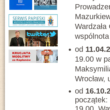
Prowadzen
Mazurkiew
Wardzała 
wspólnota
od
11.04.
19.00 w pa
Maksymili
Wrocław, 
od
16.10.
początek:
19.00. Wa