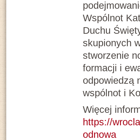
podejmowanie
Wspólnot Kat
Duchu Święty
skupionych w
stworzenie n
formacji i ewa
odpowiedzą n
wspólnot i Ko
Więcej infor
https://wroc
odnowa