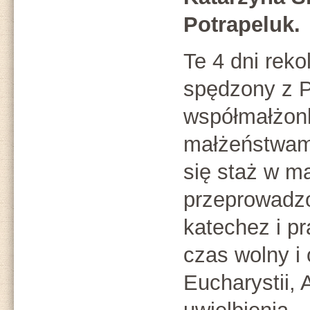
Potrapeluk.
Te 4 dni rekol
spędzony z 
współmałżon
małżeństwami
się staż w m
przeprowadzo
katechez i p
czas wolny i 
Eucharystii, 