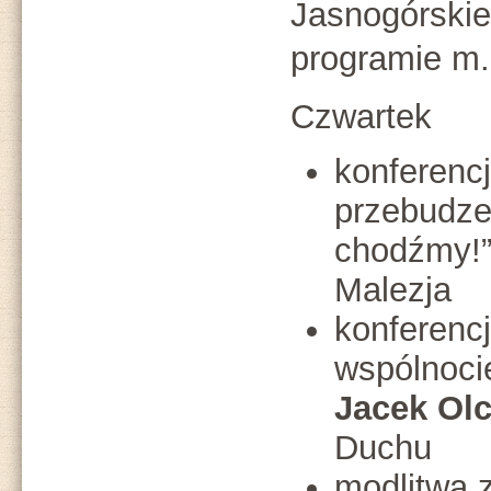
Jasnogórskie
programie m.i
Czwartek
konferenc
przebudze
chodźmy!”
Malezja
konferencj
wspólnocie
Jacek Ol
Duchu
modlitwa 