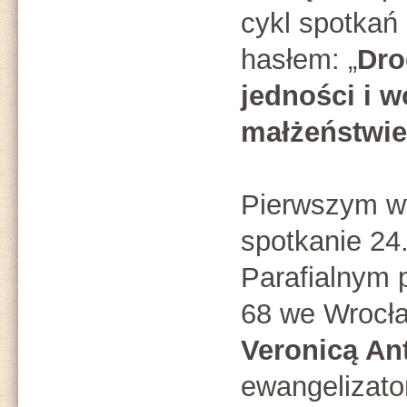
cykl spotkań
hasłem: „
Dro
jedności i w
małżeństwie
Pierwszym w
spotkanie 2
Parafialnym 
68 we Wrocł
Veronicą An
ewangelizato