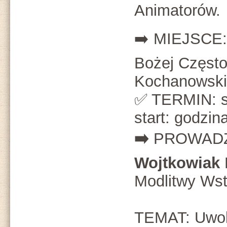
Animatorów.
➡️ MIEJSCE
Bożej Często
Kochanowski
✅ TERMIN: s
start: godzin
➡️
PROWAD
Wojtkowiak
Modlitwy Wst
TEMAT: Uwoln