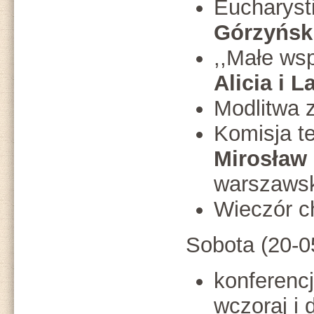
Eucharyst
Górzyńsk
,,Małe wsp
Alicia i L
Modlitwa 
Komisja t
Mirosław
warszaws
Wieczór c
Sobota (20-05
konferencj
wczoraj i 