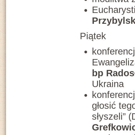
Eucharysti
Przybylsk
Piątek
konferenc
Ewangeliza
bp Rados
Ukraina
konferenc
głosić teg
słyszeli” 
Grefkowi