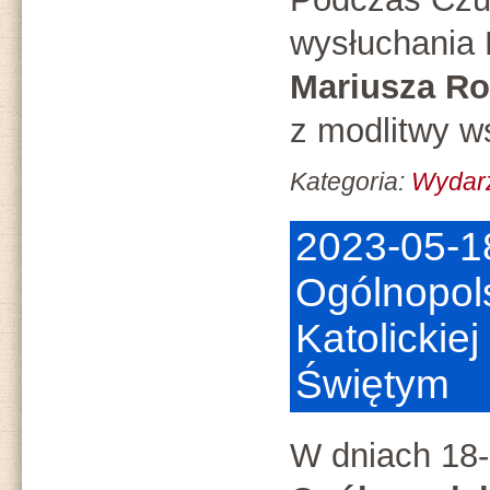
wysłuchania 
Mariusza Ro
z modlitwy w
Kategoria:
Wydar
2023-05-1
Ogólnopol
Katolicki
Świętym
W dniach 18-