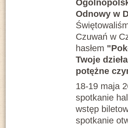
Ogólnopolsk
Odnowy w D
Świętowaliśm
Czuwań w Cz
hasłem
"Pok
Twoje dzieła
potężne czy
18-19 maja 2
spotkanie hal
wstęp bileto
spotkanie otw