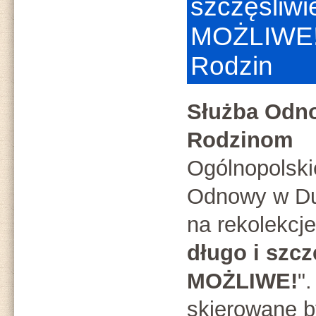
szczęśliwi
MOŻLIWE!"
Rodzin
Służba Odn
Rodzinom
Ogólnopolski
Odnowy w Du
na rekolekcje 
długo i szcz
MOŻLIWE!
"
skierowane b