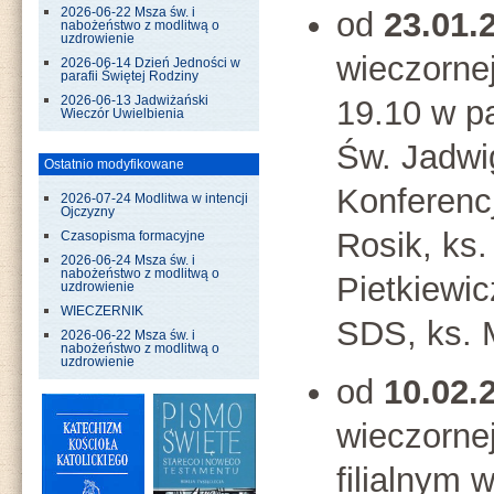
od
23.01.
2026-06-22 Msza św. i
nabożeństwo z modlitwą o
uzdrowienie
wieczorne
2026-06-14 Dzień Jedności w
parafii Świętej Rodziny
19.10 w pa
2026-06-13 Jadwiżański
Wieczór Uwielbienia
Św. Jadwig
Ostatnio modyfikowane
Konferencj
2026-07-24 Modlitwa w intencji
Ojczyzny
Rosik, ks.
Czasopisma formacyjne
2026-06-24 Msza św. i
nabożeństwo z modlitwą o
Pietkiewic
uzdrowienie
WIECZERNIK
SDS, ks.
2026-06-22 Msza św. i
nabożeństwo z modlitwą o
uzdrowienie
od
10.02.
wieczorne
filialnym