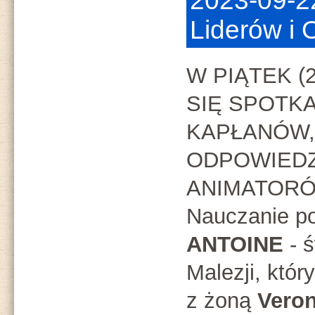
2023-09-2
Liderów i
W PIĄTEK (
SIĘ SPOTKA
KAPŁANÓW,
ODPOWIEDZ
ANIMATORÓ
Nauczanie p
ANTOINE
- ś
Malezji, któr
z żoną
Veron