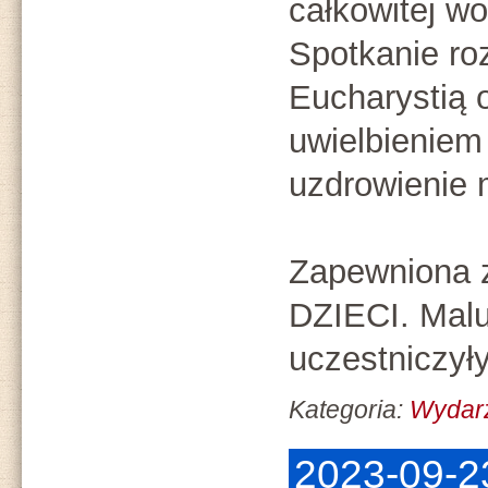
całkowitej w
Spotkanie ro
Eucharystią 
uwielbieniem 
uzdrowienie 
Zapewniona 
DZIECI. Malus
uczestniczył
Kategoria:
Wydar
2023-09-2