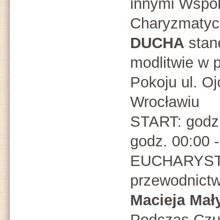
innymi Wspó
Charyzmaty
DUCHA
stan
modlitwie w 
Pokoju ul. O
Wrocławiu
START: godz.
godz. 00:00
EUCHARYST
przewodnict
Macieja Mały
Podczas Czuw