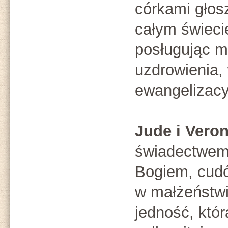
córkami głos
całym świecie
posługując m
uzdrowienia,
ewangelizacy
Jude i Veron
świadectwem
Bogiem, cudó
w małżeństwi
jedność, któ