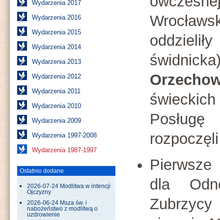
ówczesn
Wydarzenia 2017
Wrocławsk
Wydarzenia 2016
Wydarzenia 2015
oddzieliły
Wydarzenia 2014
świdnicka
Wydarzenia 2013
Orzechow
Wydarzenia 2012
Wydarzenia 2011
świecki
Wydarzenia 2010
Posług
Wydarzenia 2009
rozpoczęli
Wydarzenia 1997-2008
Wydarzenia 1987-1997
Pierwsze 
Ostatnio dodane
dla Odn
2026-07-24 Modlitwa w intencji
Ojczyzny
Zubrzycy
2026-06-24 Msza św. i
nabożeństwo z modlitwą o
uzdrowienie