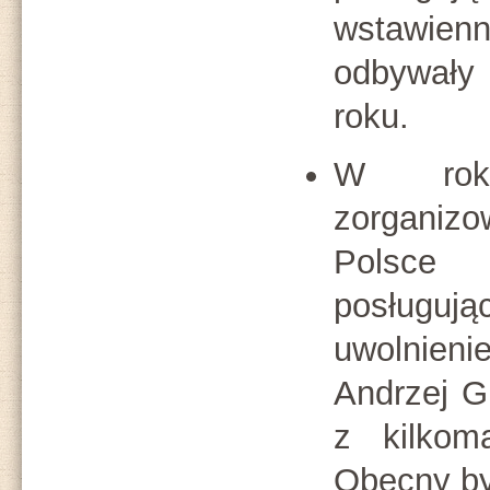
wstawie
odbywały
roku.
W rok
zorgani
Polsce
posługu
uwolnien
Andrzej G
z kilkom
Obecny by