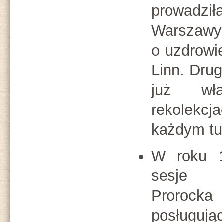
prowadz
Warsza
o uzdrowi
Linn. Drug
już wł
rekolekc
każdym tu
W roku 1
sesje 
Prorock
posług