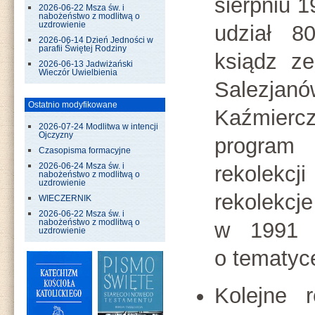
sierpniu 1
2026-06-22 Msza św. i
nabożeństwo z modlitwą o
uzdrowienie
udział 8
2026-06-14 Dzień Jedności w
parafii Świętej Rodziny
ksiądz z
2026-06-13 Jadwiżański
Wieczór Uwielbienia
Salez
Ostatnio modyfikowane
Kaźmierc
2026-07-24 Modlitwa w intencji
Ojczyzny
program
Czasopisma formacyjne
rekolekc
2026-06-24 Msza św. i
nabożeństwo z modlitwą o
uzdrowienie
rekolekcj
WIECZERNIK
2026-06-22 Msza św. i
w 1991 
nabożeństwo z modlitwą o
uzdrowienie
o tematyce
Kolejne r