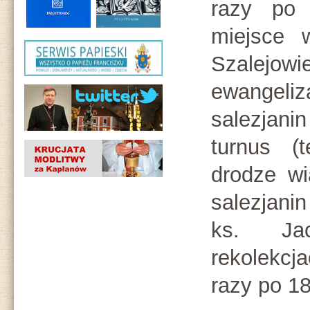
razy po 
miejsce 
Szalejow
ewangeliz
salezjani
turnus (
drodze wi
salezjani
ks. Ja
rekolekcj
razy po 1