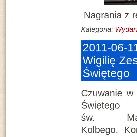
Nagrania z r
Kategoria:
Wydarz
2011-06-1
Wigilię Ze
Świętego
Czuwanie w 
Święteg
św. Mak
Kolbego. Kon