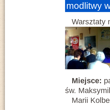
modlitwy w
Warsztaty m
Miejsce:
pa
św. Maksymil
Marii Kolbe