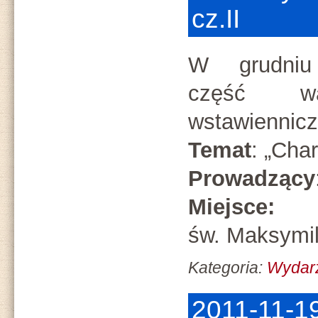
cz.II
W grudniu
część
w
wstawiennicz
Temat
: „Cha
Prowadzący
Miejsce:
p
św. Maksymil
Kategoria:
Wydarz
2011-11-19