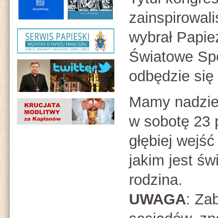
zainspirowal
wybrał Papie
Światowe Spo
odbędzie się
Mamy nadziej
w sobotę 23 
głębiej wejś
jakim jest św
rodzina.
UWAGA
: Zab