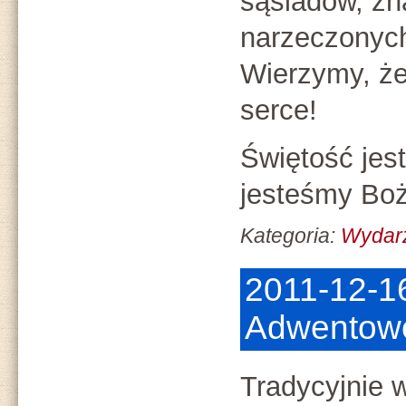
sąsiadów, zn
narzeczonych,
Wierzymy, że
serce!
Świętość jes
jesteśmy Boż
Kategoria:
Wydarz
2011-12-1
Adwentow
Tradycyjnie 