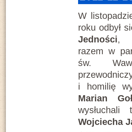
W listopadzi
roku odbył s
Jedności
,
razem w par
św. Wawrz
przewodniczy
i homilię w
Marian Goł
wysłuchali
Wojciecha J