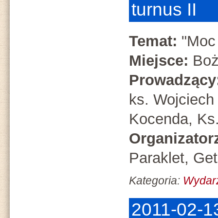
turnus II
Temat:
"Moc 
Miejsce:
Boż
Prowadzący
ks. Wojciech
Kocenda, Ks
Organizator
Paraklet, Ge
Kategoria:
Wydarz
2011-02-13