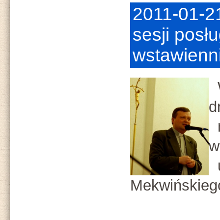
2011-01-21
sesji posł
wstawienn
W
d
m
w
u
Mekwińskieg