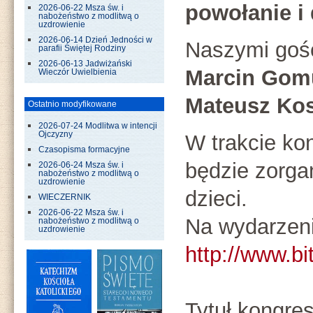
powołanie i 
2026-06-22 Msza św. i
nabożeństwo z modlitwą o
uzdrowienie
2026-06-14 Dzień Jedności w
Naszymi goś
parafii Świętej Rodziny
2026-06-13 Jadwiżański
Marcin Gom
Wieczór Uwielbienia
Mateusz Ko
Ostatnio modyfikowane
2026-07-24 Modlitwa w intencji
Ojczyzny
W trakcie kon
Czasopisma formacyjne
będzie zorga
2026-06-24 Msza św. i
nabożeństwo z modlitwą o
uzdrowienie
dzieci.
WIECZERNIK
2026-06-22 Msza św. i
Na wydarzeni
nabożeństwo z modlitwą o
uzdrowienie
http://www.b
Tytuł kongre