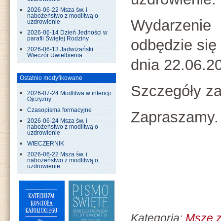
2026-06-22 Msza św. i
nabożeństwo z modlitwą o
Wydarzenie
uzdrowienie
2026-06-14 Dzień Jedności w
parafii Świętej Rodziny
odbędzie się
2026-06-13 Jadwiżański
Wieczór Uwielbienia
dnia 22.06.20
Ostatnio modyfikowane
Szczegóły za
2026-07-24 Modlitwa w intencji
Ojczyzny
Czasopisma formacyjne
Zapraszamy.
2026-06-24 Msza św. i
nabożeństwo z modlitwą o
uzdrowienie
WIECZERNIK
2026-06-22 Msza św. i
nabożeństwo z modlitwą o
uzdrowienie
Kategoria:
Msze z