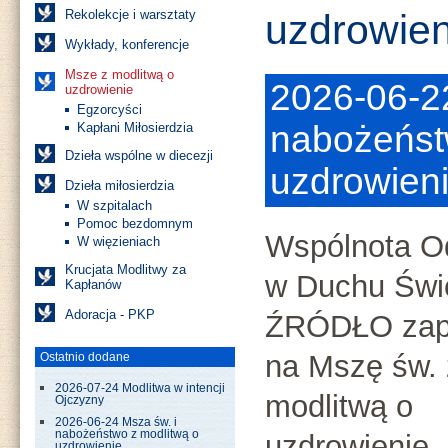
Rekolekcje i warsztaty
uzdrowien
Wykłady, konferencje
Msze z modlitwą o
2026-06-2
uzdrowienie
Egzorcyści
nabożeńst
Kapłani Miłosierdzia
Dzieła wspólne w diecezji
uzdrowien
Dzieła miłosierdzia
W szpitalach
Pomoc bezdomnym
Wspólnota 
W więzieniach
Krucjata Modlitwy za
w Duchu Świ
Kapłanów
Adoracja - PKP
ŹRÓDŁO zap
na Mszę św. 
Ostatnio dodane
2026-07-24 Modlitwa w intencji
modlitwą o
Ojczyzny
2026-06-24 Msza św. i
nabożeństwo z modlitwą o
uzdrowienie.
uzdrowienie