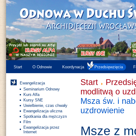
Start
O Odnowie
Koordynacja
Przedsięwzięcia
F
Start
Przedsi
Ewangelizacja
Seminarium Odnowy
modlitwą o uzd
Kurs Alfa
Msza św. i nab
Kursy SNE
Uwielbienie, czas chwały
uzdrowienie
Ewangelizacja uliczna
Spotkania dla mężczyzn
Film
Msze z mo
Ewangelizacja przez
Internet