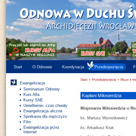
Start
O Odnowie
Koordynacja
Przedsięwzięcia
F
Start
Przedsięwzięcia
Msze z mo
Ewangelizacja
Seminarium Odnowy
Kurs Alfa
Kapłani Miłosierdzia
Kursy SNE
Uwielbienie, czas chwały
Misjonarze Miłosierdzia
w
Ro
Ewangelizacja uliczna
Spotkania dla mężczyzn
ks. Mariusz Wyrostkiewicz
Film
Ewangelizacja przez
ks. Arkadiusz Kruk
Internet