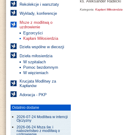
ks. Aleksander Radecki
Rekolekcje i warsztaty
Kategoria:
Kapłani Miłosierdzia
Wykłady, konferencje
Msze z modlitwą o
uzdrowienie
Egzorcyści
Kapłani Miłosierdzia
Dzieła wspólne w diecezji
Dzieła miłosierdzia
W szpitalach
Pomoc bezdomnym
W więzieniach
Krucjata Modlitwy za
Kapłanów
Adoracja - PKP
Ostatnio dodane
2026-07-24 Modlitwa w intencji
Ojczyzny
2026-06-24 Msza św. i
nabożeństwo z modlitwą o
uzdrowienie