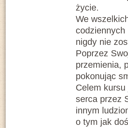
życie.
We wszelkich
codziennych
nigdy nie zo
Poprzez Swoj
przemienia, 
pokonując sm
Celem kursu 
serca przez 
innym ludzio
o tym jak do