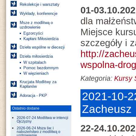
Rekolekcje i warsztaty
01-03.10.20
Wykłady, konferencje
dla małżeńst
Msze z modlitwą o
uzdrowienie
Miejsce kurs
Egzorcyści
Kapłani Miłosierdzia
szczegóły i z
Dzieła wspólne w diecezji
http://zacheu
Dzieła miłosierdzia
wspolna-drog
W szpitalach
Pomoc bezdomnym
W więzieniach
Kategoria:
Kursy
Krucjata Modlitwy za
Kapłanów
2021-10-2
Adoracja - PKP
Zacheusz
Ostatnio dodane
2026-07-24 Modlitwa w intencji
Ojczyzny
22-24.10.20
2026-06-24 Msza św. i
nabożeństwo z modlitwą o
uzdrowienie