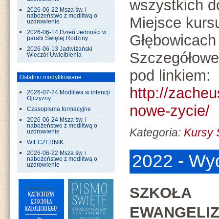
wszystkich d
2026-06-22 Msza św. i
nabożeństwo z modlitwą o
Miejsce kurs
uzdrowienie
2026-06-14 Dzień Jedności w
Głębowicach
parafii Świętej Rodziny
2026-06-13 Jadwiżański
Szczegółowe 
Wieczór Uwielbienia
pod linkiem:
Ostatnio modyfikowane
http://zacheu
2026-07-24 Modlitwa w intencji
Ojczyzny
nowe-zycie/
Czasopisma formacyjne
2026-06-24 Msza św. i
nabożeństwo z modlitwą o
Kategoria:
Kursy
uzdrowienie
WIECZERNIK
2026-06-22 Msza św. i
2022 - Wy
nabożeństwo z modlitwą o
uzdrowienie
SZKOŁA
EWANGELIZ