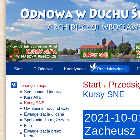
Start
O Odnowie
Koordynacja
Przedsięwzięcia
F
Start
Przedsi
Ewangelizacja
Seminarium Odnowy
Kursy SNE
Kurs Alfa
Kursy SNE
Uwielbienie, czas chwały
2021-10-0
Ewangelizacja uliczna
Spotkania dla mężczyzn
Film
Zacheusz
Ewangelizacja przez
Internet