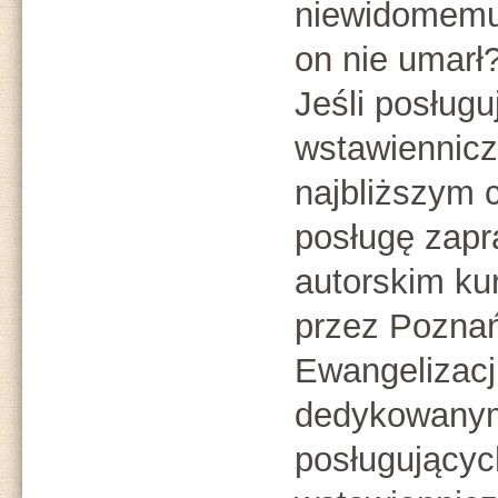
niewidomemu,
on nie umarł?
Jeśli posług
wstawiennicz
najbliższym 
posługę zapr
autorskim ku
przez Pozna
Ewangelizacj
dedykowanym
posługującyc