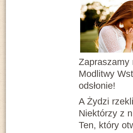
Zapraszamy n
Modlitwy Wst
odsłonie!
A Żydzi rzekl
Niektórzy z n
Ten, który ot