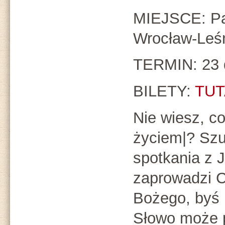
MIEJSCE: Par
Wrocław-Leśn
TERMIN: 23 d
BILETY:
TUT
Nie wiesz, c
życiem|? Sz
spotkania z
zaprowadzi C
Bożego, byś 
Słowo może 