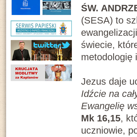
ŚW. ANDRZ
(SESA) to sz
ewangelizacj
świecie, któr
metodologię 
Jezus daje u
Idźcie na cały
Ewangelię ws
Mk 16,15
, kt
uczniowie, p