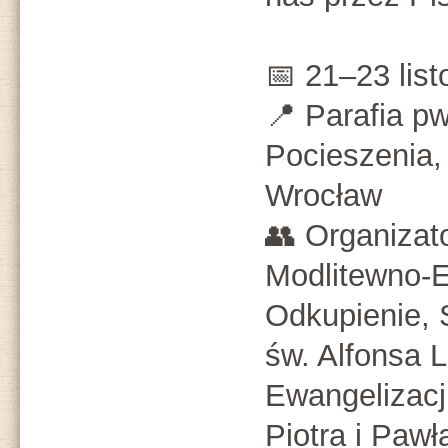
📅 21–23 list
📍 Parafia p
Pocieszenia, 
Wrocław
👥 Organizat
Modlitewno-E
Odkupienie, 
św. Alfonsa L
Ewangelizacj
Piotra i Pawł