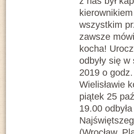
z nas był ka
kierownikie
wszystkim pr
zawsze mówił
kocha! Urocz
odbyły się w
2019 o godz.
Wielisławie k
piątek 25 pa
19.00 odbyła 
Najświętsze
(Wrocław, Pl