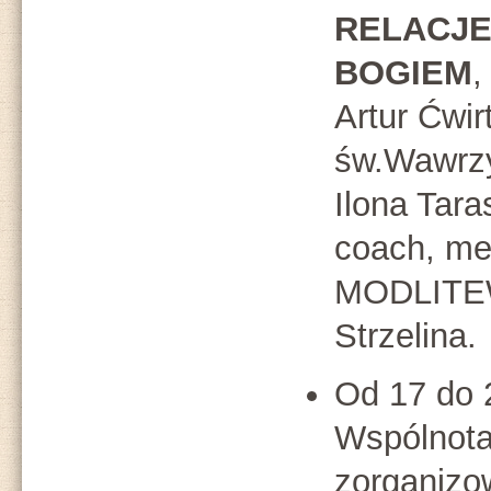
RELACJE
BOGIEM
,
Artur Ćwir
św.Wawrzy
Ilona Tara
coach, me
MODLITE
Strzelina.
Od 17 do 
Wspólnota
zorganizo