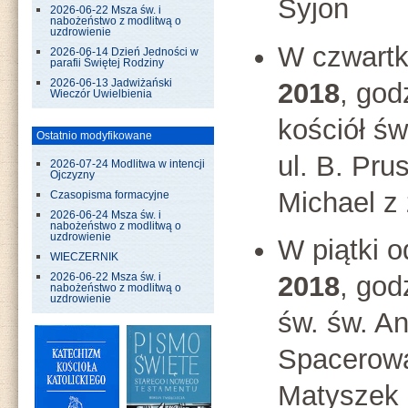
Syjon
2026-06-22 Msza św. i
nabożeństwo z modlitwą o
uzdrowienie
W czwartk
2026-06-14 Dzień Jedności w
parafii Świętej Rodziny
2018
, god
2026-06-13 Jadwiżański
Wieczór Uwielbienia
kościół św
Ostatnio modyfikowane
ul. B. Pru
2026-07-24 Modlitwa w intencji
Ojczyzny
Michael z
Czasopisma formacyjne
2026-06-24 Msza św. i
nabożeństwo z modlitwą o
uzdrowienie
W piątki 
WIECZERNIK
2018
, god
2026-06-22 Msza św. i
nabożeństwo z modlitwą o
uzdrowienie
św. św. An
Spacerowa
Matyszek 