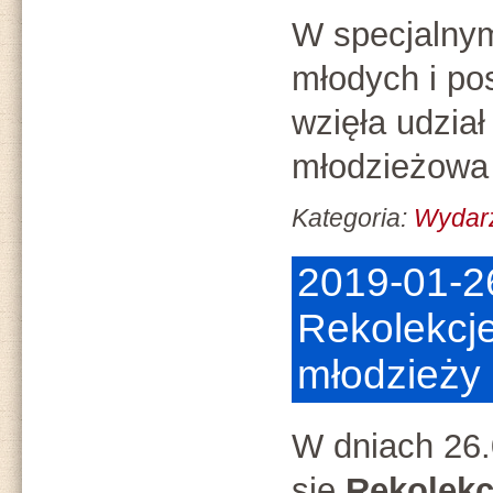
W specjalnym
młodych i p
wzięła udzia
młodzieżowa
Kategoria:
Wydar
2019-01-2
Rekolekcje 
młodzieży
W dniach 26.
się
Rekolekcje