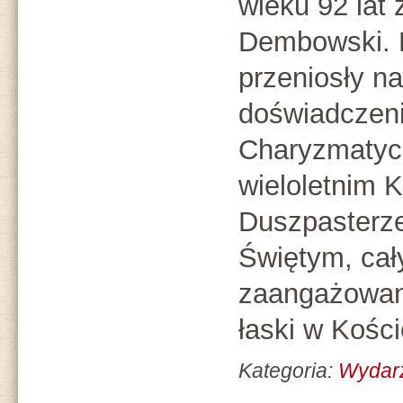
wieku 92 lat 
Dembowski. B
przeniosły na
doświadczen
Charyzmatycz
wieloletnim 
Duszpaster
Świętym, ca
zaangażowan
łaski w Kości
Kategoria:
Wydar