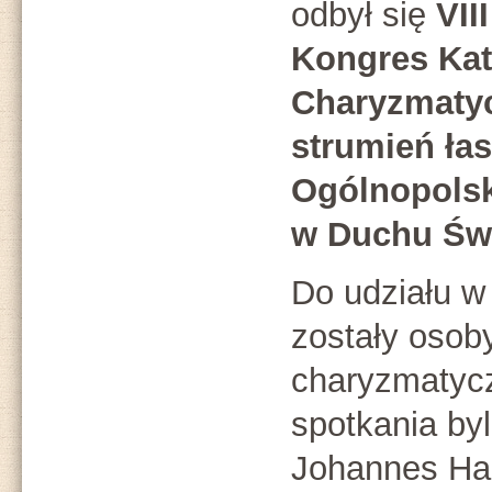
odbył się
VIII
Kongres Kat
Charyzmatyc
strumień łas
Ogólnopols
w Duchu Św
Do udziału w
zostały osob
charyzmatyc
spotkania byl
Johannes Har