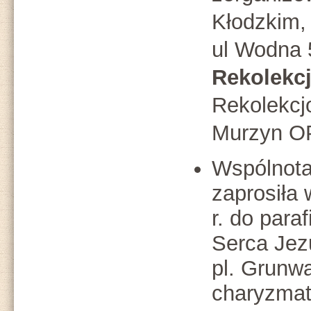
Kłodzkim,
ul Wodna 
Rekolekc
Rekolekcjo
Murzyn O
Wspólnota
zaprosiła
r. do para
Serca Jez
pl. Grunwa
charyzmat