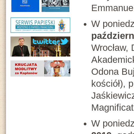
Emmanue
W poniedz
październ
Wrocław, 
Akademick
Odona Buj
kościół), 
Jaśkiewic
Magnificat
W poniedz