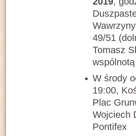
2019
, god
Duszpaste
Wawrzyny,
49/51 (dol
Tomasz Sk
wspólnotą
W środy 
19:00, Ko
Plac Grunw
Wojciech 
Pontifex