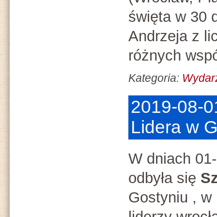
święta w 30 
Andrzeja z l
różnych wspó
Kategoria:
Wydar
2019-08-0
Lidera w G
W dniach 01-
odbyła się
Sz
Gostyniu , w k
liderzy wrocł