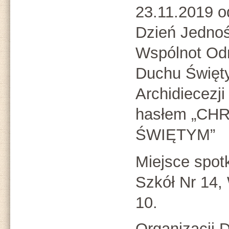
23.11.2019 o
Dzień Jednoś
Wspólnot Od
Duchu Świę
Archidiecezj
hasłem „C
ŚWIĘTYM”
Miejsce spot
Szkół Nr 14,
10.
Organizacji 