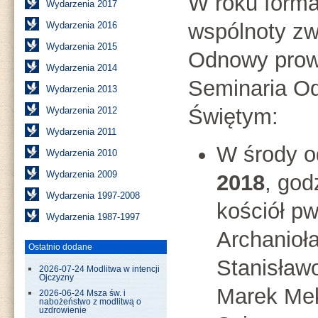
W roku form
Wydarzenia 2017
wspólnoty zw
Wydarzenia 2016
Wydarzenia 2015
Odnowy prow
Wydarzenia 2014
Seminaria O
Wydarzenia 2013
Świętym:
Wydarzenia 2012
Wydarzenia 2011
W środy 
Wydarzenia 2010
Wydarzenia 2009
2018
, god
Wydarzenia 1997-2008
kościół pw
Wydarzenia 1987-1997
Archanioła
Ostatnio dodane
Stanisław
2026-07-24 Modlitwa w intencji
Ojczyzny
Marek Mek
2026-06-24 Msza św. i
nabożeństwo z modlitwą o
uzdrowienie