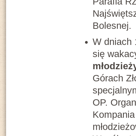
Parafia R
Najświęts
Bolesnej.
W dniach 
się wakac
młodzież
Górach Zł
specjalny
OP. Organi
Kompania 
młodzieżo