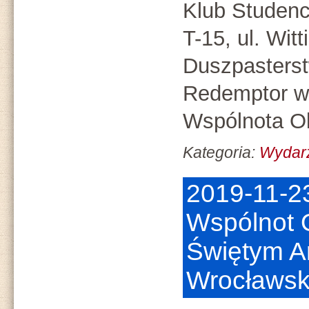
Klub Studenc
T-15, ul. Witt
Duszpasters
Redemptor we
Wspólnota Ob
Kategoria:
Wydar
2019-11-2
Wspólnot
Świętym Ar
Wrocławsk