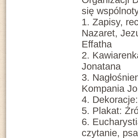
się wspólnoty
1. Zapisy, re
Nazaret, Jez
Effatha
2. Kawiaren
Jonatana
3. Nagłośnie
Kompania Jo
4. Dekoracje
5. Plakat: Źr
6. Eucharysti
czytanie, ps