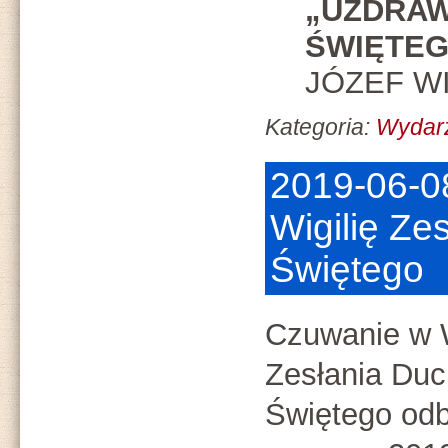
„UZDRA
ŚWIĘTEG
JÓZEF W
Kategoria:
Wydar
2019-06-0
Wigilię Ze
Świętego
Czuwanie w W
Zesłania Du
Świętego odb