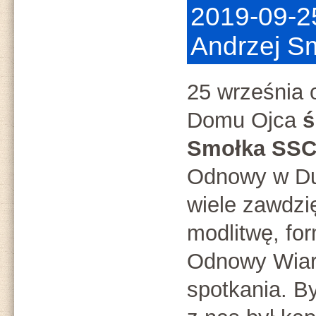
2019-09-2
Andrzej S
25 września 
Domu Ojca
ś
Smołka SS
Odnowy w D
wiele zawdzi
modlitwę, fo
Odnowy Wiary
spotkania. By