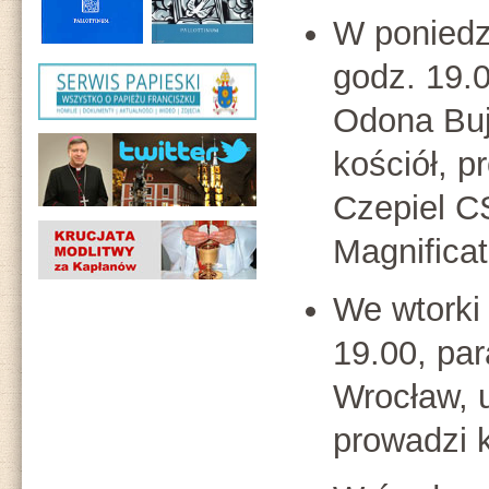
W poniedz
godz. 19.
Odona Buj
kościół, p
Czepiel C
Magnificat
We wtorki
19.00, pa
Wrocław, u
prowadzi 