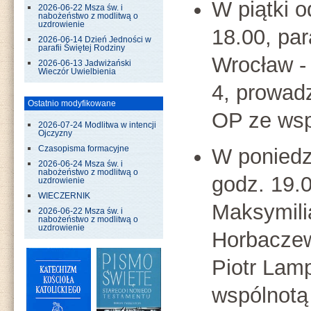
W piątki 
2026-06-22 Msza św. i
nabożeństwo z modlitwą o
uzdrowienie
18.00, pa
2026-06-14 Dzień Jedności w
parafii Świętej Rodziny
Wrocław -
2026-06-13 Jadwiżański
Wieczór Uwielbienia
4, prowad
Ostatnio modyfikowane
OP ze wsp
2026-07-24 Modlitwa w intencji
Ojczyzny
Czasopisma formacyjne
W poniedz
2026-06-24 Msza św. i
nabożeństwo z modlitwą o
godz. 19.0
uzdrowienie
WIECZERNIK
Maksymili
2026-06-22 Msza św. i
nabożeństwo z modlitwą o
uzdrowienie
Horbaczew
Piotr Lamp
wspólnotą