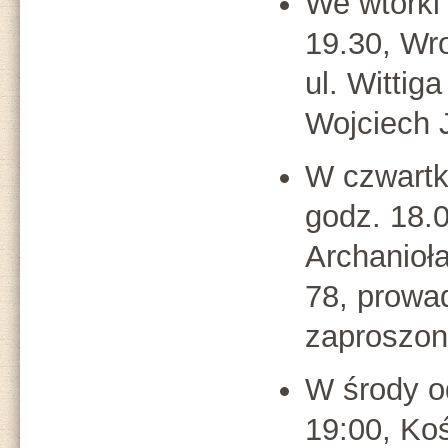
We wtorki
19.30, Wr
ul. Wittig
Wojciech 
W czwartk
godz. 18.0
Archanioła
78, prowa
zaproszon
W środy 
19:00, Ko