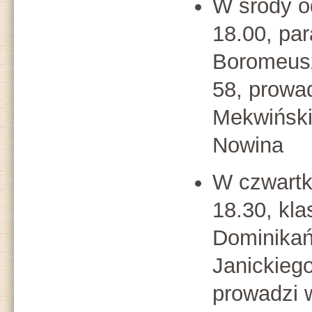
W środy 
18.00, par
Boromeusz
58, prowa
Mekwiński
Nowina
W czwartk
18.30, kla
Dominikańs
Janickiego
prowadzi 