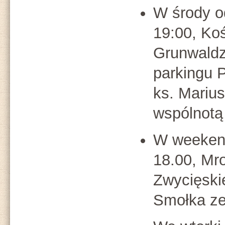
W środy 
19:00, Koś
Grunwaldz
parkingu P
ks. Mariu
wspólnotą
W weeke
18.00, Mr
Zwycięskie
Smołka ze