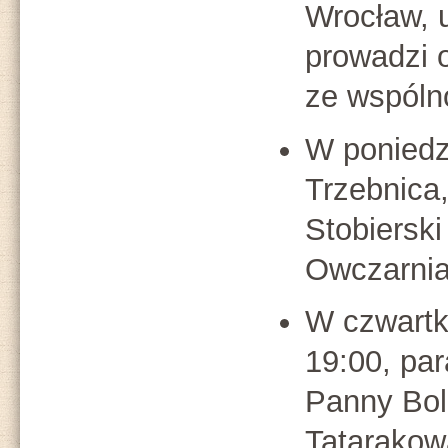
Wrocław, 
prowadzi 
ze wspóln
W poniedz
Trzebnica,
Stobiersk
Owczarni
W czwartk
19:00, par
Panny Bole
Tatarakow