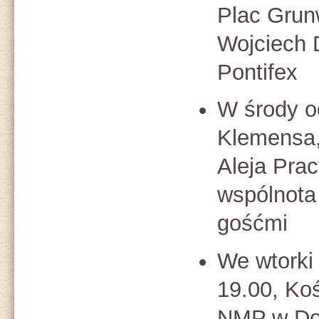
Plac Grunw
Wojciech 
Pontifex
W środy o
Klemensa,
Aleja Prac
wspólnota
gośćmi
We wtorki
19.00, Ko
NMP w Do