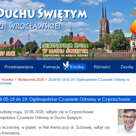
Przedsięwzięcia
Formacja
Kronika
Różności
Zasoby
Kronika
Wydarzenia 2018
2018-05-18 do 19: Ogólnopolskie Czuwanie Odnowy w
ochowie
8-05-18 do 19: Ogólnopolskie Czuwanie Odnowy w Częstochowie
sobotę maja, 19.05.2018, odbyło się w Częstochowie
nopolskie Czuwanie Odnowy w Duchu Świętym.
 wcześniej, w piątek, w Hali Arena przy ul. Żużlowej, odbył się
 Animatora.