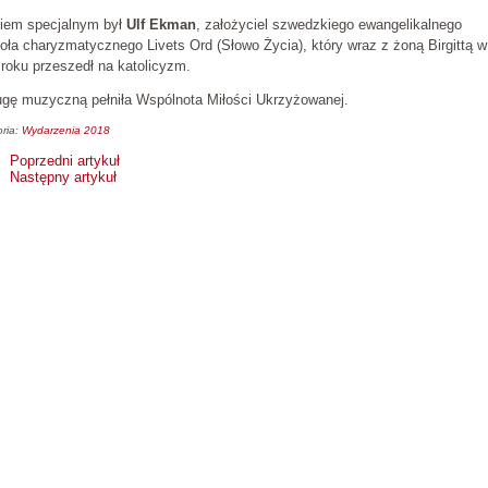
iem specjalnym był
Ulf Ekman
, założyciel szwedzkiego ewangelikalnego
oła charyzmatycznego Livets Ord (Słowo Życia), który wraz z żoną Birgittą w
roku przeszedł na katolicyzm.
ugę muzyczną pełniła Wspólnota Miłości Ukrzyżowanej.
ria:
Wydarzenia 2018
Poprzedni artykuł
Następny artykuł