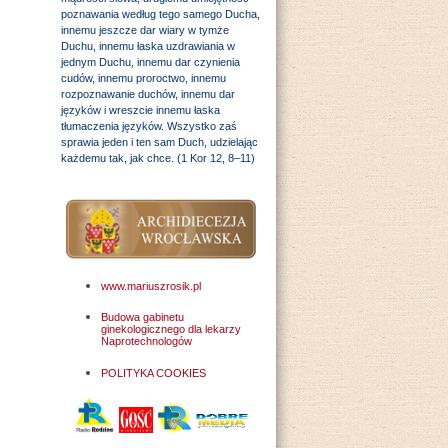
poznawania według tego samego Ducha,
innemu jeszcze dar wiary w tymże
Duchu, innemu łaska uzdrawiania w
jednym Duchu, innemu dar czynienia
cudów, innemu proroctwo, innemu
rozpoznawanie duchów, innemu dar
języków i wreszcie innemu łaska
tłumaczenia języków. Wszystko zaś
sprawia jeden i ten sam Duch, udzielając
każdemu tak, jak chce. (1 Kor 12, 8–11)
www.mariuszrosik.pl
Budowa gabinetu
ginekologicznego dla lekarzy
Naprotechnologów
POLITYKA COOKIES