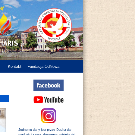
Kontakt
Fundacja OdNowa
Jednemu dany jest przez Ducha dar
mądrości słowa, drugiemu umiejętność