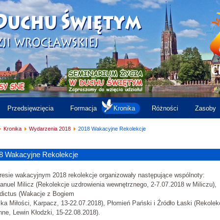
Przedsięwzięcia
Formacja
Kronika
Różności
Zasoby
Kronika
Wydarzenia 2018
2018 Wakacyjne Rekolekcje
8 Wakacyjne Rekolekcje
resie wakacyjnym 2018 rekolekcje organizowały następujące wspólnoty:
uel Milicz (Rekolekcje uzdrowienia wewnętrznego, 2-7.07.2018 w Miliczu),
dictus (Wakacje z Bogiem
ika Miłości, Karpacz, 13-22.07.2018), Płomień Pański i Źródło Łaski (Rekolek
nne, Lewin Kłodzki, 15-22.08.2018).