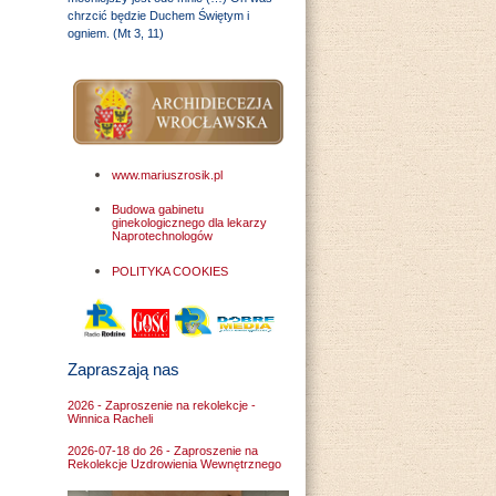
chrzcić będzie Duchem Świętym i
ogniem. (Mt 3, 11)
www.mariuszrosik.pl
Budowa gabinetu
ginekologicznego dla lekarzy
Naprotechnologów
POLITYKA COOKIES
Zapraszają nas
2026 - Zaproszenie na rekolekcje -
Winnica Racheli
2026-07-18 do 26 - Zaproszenie na
Rekolekcje Uzdrowienia Wewnętrznego