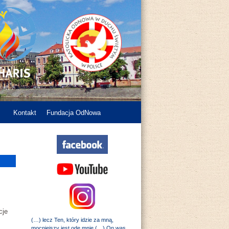
Kontakt
Fundacja OdNowa
cje
(…) lecz Ten, który idzie za mną,
mocniejszy jest ode mnie (…) On was