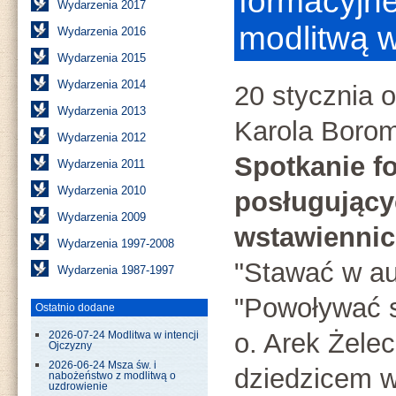
formacyjne
Wydarzenia 2017
modlitwą 
Wydarzenia 2016
Wydarzenia 2015
Wydarzenia 2014
20 stycznia o
Wydarzenia 2013
Karola Borom
Wydarzenia 2012
Spotkanie f
Wydarzenia 2011
Wydarzenia 2010
posługujący
Wydarzenia 2009
wstawienni
Wydarzenia 1997-2008
"Stawać w au
Wydarzenia 1987-1997
"Powoływać s
Ostatnio dodane
o. Arek Żele
2026-07-24 Modlitwa w intencji
Ojczyzny
2026-06-24 Msza św. i
dziedzicem wi
nabożeństwo z modlitwą o
uzdrowienie