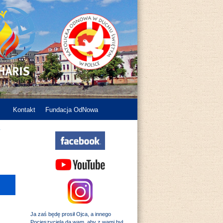
Kontakt
Fundacja OdNowa
y
Ja zaś będę prosił Ojca, a innego
Pocieszyciela da wam, aby z wami był