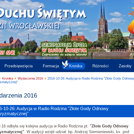
Przedsięwzięcia
Formacja
Kronika
Różności
Zasoby
Kronika
Wydarzenia 2016
2016-10-26: Audycja w Radio Rodzina "Złote Gody Odnow
zmatycznej"
arzenia 2016
6-10-26: Audycja w Radio Rodzina "Złote Gody Odnowy
ryzmatycznej"
.16 odbyła się kolejna audycja w Radio Rodzina pt.
"
Złote Gody Odnowy
yzmatycznej
"
. W audycji wzięli udział: bp. Andrzej Siemieniewski, ks. prof.