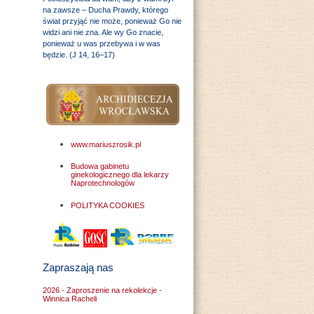
na zawsze – Ducha Prawdy, którego
świat przyjąć nie może, ponieważ Go nie
widzi ani nie zna. Ale wy Go znacie,
ponieważ u was przebywa i w was
będzie. (J 14, 16–17)
www.mariuszrosik.pl
Budowa gabinetu
ginekologicznego dla lekarzy
Naprotechnologów
POLITYKA COOKIES
Zapraszają nas
2026 - Zaproszenie na rekolekcje -
Winnica Racheli