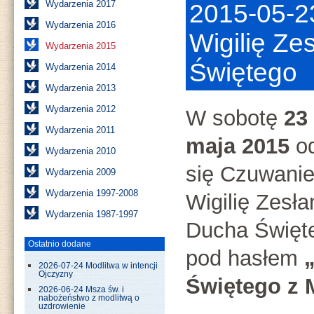
Wydarzenia 2017
2015-05-2
Wydarzenia 2016
Wigilię Ze
Wydarzenia 2015
Świętego
Wydarzenia 2014
Wydarzenia 2013
Wydarzenia 2012
W sobotę
23
Wydarzenia 2011
maja 2015
o
Wydarzenia 2010
się Czuwani
Wydarzenia 2009
Wydarzenia 1997-2008
Wigilię Zesła
Wydarzenia 1987-1997
Ducha Święt
Ostatnio dodane
pod hasłem
„
2026-07-24 Modlitwa w intencji
Ojczyzny
Świętego z 
2026-06-24 Msza św. i
nabożeństwo z modlitwą o
uzdrowienie