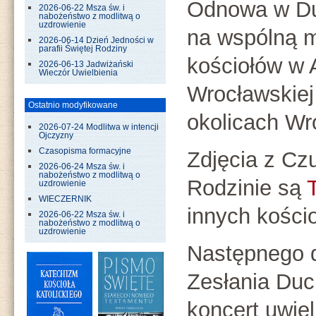
Odnowa w Du
2026-06-22 Msza św. i
nabożeństwo z modlitwą o
uzdrowienie
na wspólną m
2026-06-14 Dzień Jedności w
parafii Świętej Rodziny
kościołów w A
2026-06-13 Jadwiżański
Wieczór Uwielbienia
Wrocławskiej
Ostatnio modyfikowane
okolicach Wr
2026-07-24 Modlitwa w intencji
Ojczyzny
Czasopisma formacyjne
Zdjęcia z Cz
2026-06-24 Msza św. i
nabożeństwo z modlitwą o
Rodzinie są
uzdrowienie
WIECZERNIK
innych kości
2026-06-22 Msza św. i
nabożeństwo z modlitwą o
uzdrowienie
Następnego d
Zesłania Duc
koncert uwie