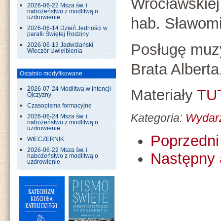
Wrocławskiej
2026-06-22 Msza św. i
nabożeństwo z modlitwą o
uzdrowienie
hab. Sławomi
2026-06-14 Dzień Jedności w
parafii Świętej Rodziny
Posługę muzy
2026-06-13 Jadwiżański
Wieczór Uwielbienia
Brata Alberta
Ostatnio modyfikowane
2026-07-24 Modlitwa w intencji
Materiały
TU
Ojczyzny
Czasopisma formacyjne
Kategoria:
Wydar
2026-06-24 Msza św. i
nabożeństwo z modlitwą o
uzdrowienie
Poprzedni 
WIECZERNIK
2026-06-22 Msza św. i
Następny 
nabożeństwo z modlitwą o
uzdrowienie