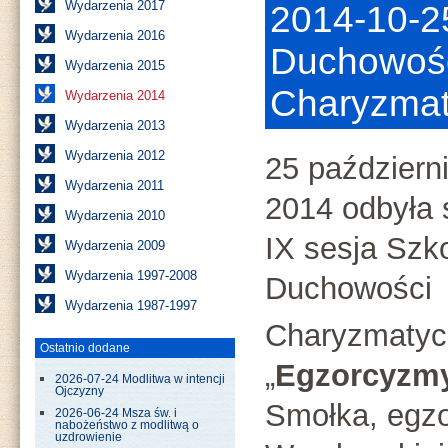
Wydarzenia 2017
2014-10-2
Wydarzenia 2016
Duchowoś
Wydarzenia 2015
Charyzmat
Wydarzenia 2014
Wydarzenia 2013
Wydarzenia 2012
25 październ
Wydarzenia 2011
2014 odbyła 
Wydarzenia 2010
IX sesja Szk
Wydarzenia 2009
Wydarzenia 1997-2008
Duchowości
Wydarzenia 1987-1997
Charyzmatyc
Ostatnio dodane
„
Egzorcyzm
2026-07-24 Modlitwa w intencji
Ojczyzny
Smołka, egzo
2026-06-24 Msza św. i
nabożeństwo z modlitwą o
uzdrowienie