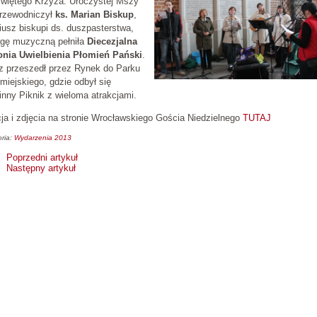
Świętego Krzyża. Uroczystej Mszy
przewodniczył
ks. Marian Biskup
,
iusz biskupi ds. duszpasterstwa,
ugę muzyczną pełniła
Diecezjalna
onia Uwielbienia Płomień Pański
.
z przeszedł przez Rynek do Parku
miejskiego, gdzie odbył się
nny Piknik z wieloma atrakcjami.
ja i zdjęcia na stronie Wrocławskiego Gościa Niedzielnego
TUTAJ
ria:
Wydarzenia 2013
Poprzedni artykuł
Następny artykuł