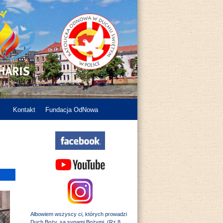
Kontakt
Fundacja OdNowa
Albowiem wszyscy ci, których prowadzi
Duch Boży, są synami Bożymi. (Rz 8,