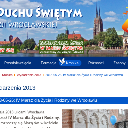
Przedsięwzięcia
Formacja
Kronika
Różności
Zasoby
Kronika
Wydarzenia 2013
2013-05-26: IV Marsz dla Życia i Rodziny we Wrocławiu
arzenia 2013
3-05-26: IV Marsz dla Życia i Rodziny we Wrocławiu
ja 2013 ulicami Wrocławia
szedł
IV Marsz dla Życia i Rodziny,
 rozpoczął się Mszą św. w kościele