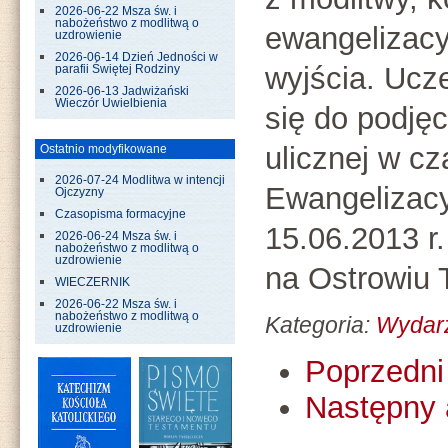
2026-06-22 Msza św. i
nabożeństwo z modlitwą o
ewangelizacyj
uzdrowienie
2026-06-14 Dzień Jedności w
wyjścia. Ucz
parafii Świętej Rodziny
2026-06-13 Jadwiżański
Wieczór Uwielbienia
się do podjęc
ulicznej w c
Ostatnio modyfikowane
2026-07-24 Modlitwa w intencji
Ewangelizac
Ojczyzny
Czasopisma formacyjne
15.06.2013 r
2026-06-24 Msza św. i
nabożeństwo z modlitwą o
uzdrowienie
na Ostrowiu
WIECZERNIK
2026-06-22 Msza św. i
nabożeństwo z modlitwą o
Kategoria:
Wydar
uzdrowienie
Poprzedni 
Następny 