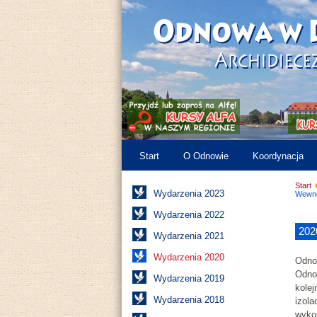
Start
O Odnowie
Koordynacja
Start
Wydarzenia 2023
Wewnę
Wydarzenia 2022
202
Wydarzenia 2021
Wydarzenia 2020
Odnow
Odnow
Wydarzenia 2019
kolej
Wydarzenia 2018
izola
wyko