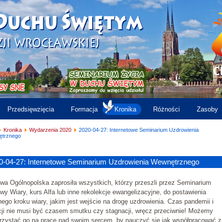
Przedsięwzięcia
Formacja
Kronika
Różności
Zasoby
Kronika
Wydarzenia 2020
2020-04-27: Internetowe Seminarium Uzdrowienia
trznego
0-04-27: Internetowe Seminarium Uzdrowienia Wewnętrznego
a Ogólnopolska zaprosiła wszystkich, którzy przeszli przez Seminarium
y Wiary, kurs Alfa lub inne rekolekcje ewangelizacyjne, do postawienia
nego kroku wiary, jakim jest wejście na drogę uzdrowienia. Czas pandemii i
cji nie musi być czasem smutku czy stagnacji, wręcz przeciwnie! Możemy
rzystać go na pracę nad swoim sercem, by nauczyć się jak współpracować z