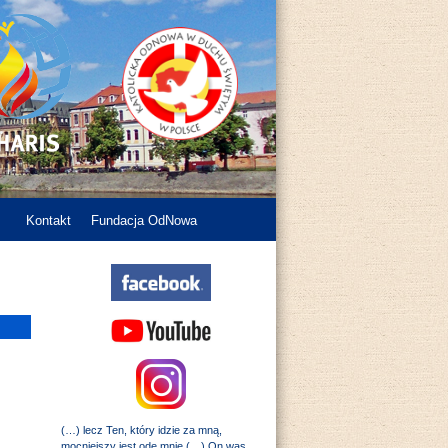
Kontakt
Fundacja OdNowa
(…) lecz Ten, który idzie za mną,
mocniejszy jest ode mnie (…) On was