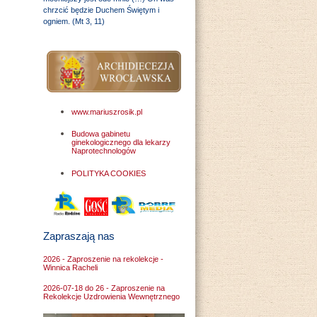
chrzcić będzie Duchem Świętym i
ogniem. (Mt 3, 11)
www.mariuszrosik.pl
Budowa gabinetu
ginekologicznego dla lekarzy
Naprotechnologów
POLITYKA COOKIES
Zapraszają nas
2026 - Zaproszenie na rekolekcje -
Winnica Racheli
2026-07-18 do 26 - Zaproszenie na
Rekolekcje Uzdrowienia Wewnętrznego