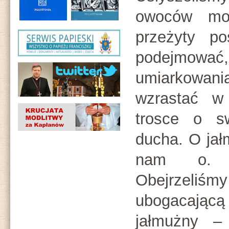
owoców moż
przeżyty po
podejmować,
umiarkowa
wzrastać w
trosce o s
ducha. O jał
nam o. A
Obejrzeli
ubogacającą
jałmużny –