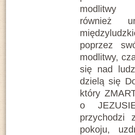
modlitwy w
również u
międzyludzki
poprzez swó
modlitwy, cza
się nad ludz
dzielą się D
który ZMAR
o JEZUSIE,
przychodzi 
pokoju, uzd