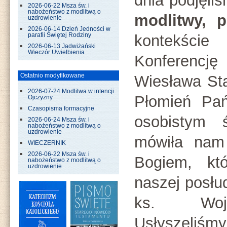
dnia podjęliś
2026-06-22 Msza św. i
nabożeństwo z modlitwą o
modlitwy, p
uzdrowienie
2026-06-14 Dzień Jedności w
parafii Świętej Rodziny
kontekście 
2026-06-13 Jadwiżański
Wieczór Uwielbienia
Konferencję
Ostatnio modyfikowane
Wiesława St
2026-07-24 Modlitwa w intencji
Płomień Pań
Ojczyzny
Czasopisma formacyjne
osobistym 
2026-06-24 Msza św. i
nabożeństwo z modlitwą o
uzdrowienie
mówiła nam 
WIECZERNIK
2026-06-22 Msza św. i
Bogiem, kt
nabożeństwo z modlitwą o
uzdrowienie
naszej posłu
ks. Wojc
Usłyszeliś