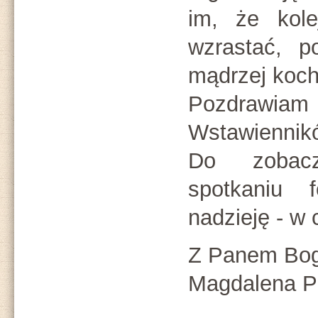
im, że kol
wzrastać, p
mądrzej koch
Pozdrawia
Wstawiennik
Do zobac
spotkaniu
nadzieję - w
Z Panem Bog
Magdalena P