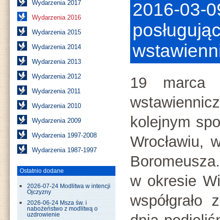
Wydarzenia 2017
2016-03-09
Wydarzenia 2016
posługują
Wydarzenia 2015
wstawienn
Wydarzenia 2014
Wydarzenia 2013
Wydarzenia 2012
19 marca p
Wydarzenia 2011
wstawienni
Wydarzenia 2010
kolejnym sp
Wydarzenia 2009
Wydarzenia 1997-2008
Wrocławiu, w
Wydarzenia 1987-1997
Boromeusza.
Ostatnio dodane
w okresie Wi
2026-07-24 Modlitwa w intencji
Ojczyzny
współgrało 
2026-06-24 Msza św. i
nabożeństwo z modlitwą o
uzdrowienie