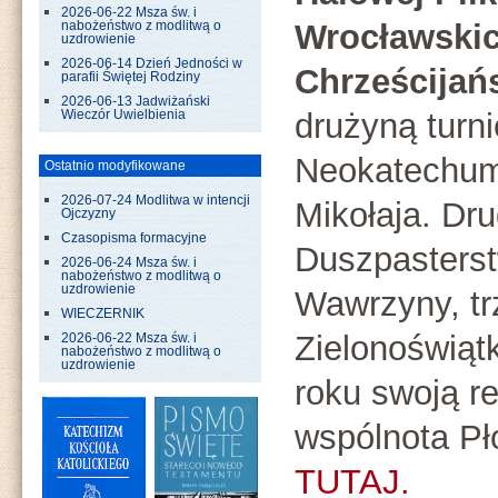
2026-06-22 Msza św. i
Wrocławski
nabożeństwo z modlitwą o
uzdrowienie
2026-06-14 Dzień Jedności w
Chrześcijań
parafii Świętej Rodziny
2026-06-13 Jadwiżański
drużyną turni
Wieczór Uwielbienia
Neokatechume
Ostatnio modyfikowane
2026-07-24 Modlitwa w intencji
Mikołaja. Dru
Ojczyzny
Czasopisma formacyjne
Duszpasters
2026-06-24 Msza św. i
nabożeństwo z modlitwą o
uzdrowienie
Wawrzyny, tr
WIECZERNIK
Zielonoświąt
2026-06-22 Msza św. i
nabożeństwo z modlitwą o
uzdrowienie
roku swoją r
wspólnota Pł
TUTAJ.