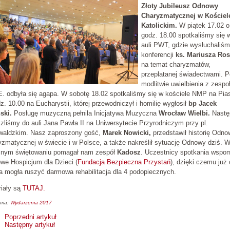
Złoty Jubileusz Odnowy
Charyzmatycznej w Kościel
Katolickim.
W piątek 17.02 o
godz. 18.00 spotkaliśmy się 
auli PWT, gdzie wysłuchaliś
konferencji
ks. Mariusza Ros
na temat charyzmatów,
przeplatanej świadectwami. P
modlitwie uwielbienia z zesp
. odbyła się agapa. W sobotę 18.02 spotkaliśmy się w kościele NMP na Pia
z. 10.00 na Eucharystii, której przewodniczył i homilię wygłosił
bp Jacek
ski.
Posługę muzyczną pełniła Inicjatywa Muzyczna
Wrocław Wielbi.
Nastę
zliśmy do auli Jana Pawła II na Uniwersytecie Przyrodniczym przy pl.
waldzkim. Nasz zaproszony gość,
Marek Nowicki,
przedstawił historię Odno
zmatycznej w świecie i w Polsce, a także nakreślił sytuację Odnowy dziś. 
snym świętowaniu pomagał nam zespół
Kadosz
. Uczestnicy spotkania wspom
we Hospicjum dla Dzieci (
Fundacja Bezpieczna Przystań
), dzięki czemu już
 mogła ruszyć darmowa rehabilitacja dla 4 podopiecznych.
riały są
TUTAJ.
ria:
Wydarzenia 2017
Poprzedni artykuł
Następny artykuł