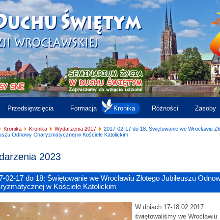
Przedsięwzięcia
Formacja
Kronika
Różności
Zasoby
Kronika
Kronika
Wydarzenia 2017
2017-02-17 do 18: Świętowanie we Wrocławiu Zł
euszu Odnowy Charyzmatycznej w Kościele Katolickim
arzenia 2023
7-02-17 do 18: Świętowanie we Wrocławiu Złotego Jubileuszu Odno
ryzmatycznej w Kościele Katolickim
W dniach 17-18.02.2017
świętowaliśmy we Wrocławiu