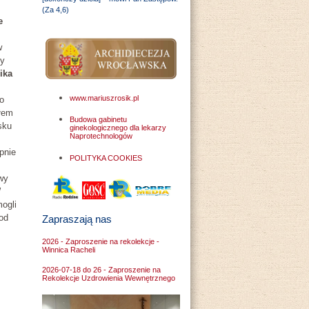
(Za 4,6)
e
w
my
ika
www.mariuszrosik.pl
o
ołem
Budowa gabinetu
sku
ginekologicznego dla lekarzy
Naprotechnologów
pnie
POLITYKA COOKIES
wy
W
ogli
 od
Zapraszają nas
2026 - Zaproszenie na rekolekcje -
Winnica Racheli
2026-07-18 do 26 - Zaproszenie na
Rekolekcje Uzdrowienia Wewnętrznego