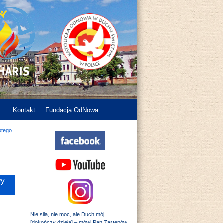
Kontakt
Fundacja OdNowa
otego
wy
Nie siła, nie moc, ale Duch mój
[dokończy dzieła] – mówi Pan Zastępów.