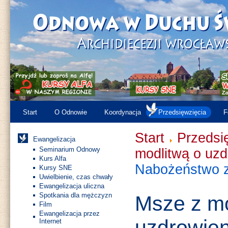
Start
O Odnowie
Koordynacja
Przedsięwzięcia
F
Start
Przedsi
Ewangelizacja
Seminarium Odnowy
modlitwą o uzd
Kurs Alfa
Nabożeństwo z
Kursy SNE
Uwielbienie, czas chwały
Ewangelizacja uliczna
Spotkania dla mężczyzn
Msze z mo
Film
Ewangelizacja przez
uzdrowien
Internet