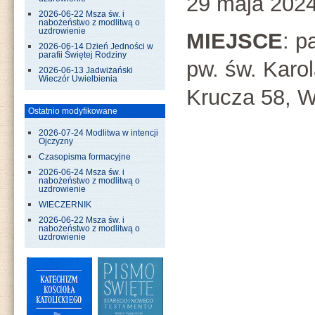
29 maja 2024
2026-06-22 Msza św. i
nabożeństwo z modlitwą o
uzdrowienie
MIEJSCE
: p
2026-06-14 Dzień Jedności w
parafii Świętej Rodziny
pw. św. Karo
2026-06-13 Jadwiżański
Wieczór Uwielbienia
Krucza 58, W
Ostatnio modyfikowane
2026-07-24 Modlitwa w intencji
Ojczyzny
Czasopisma formacyjne
2026-06-24 Msza św. i
nabożeństwo z modlitwą o
uzdrowienie
WIECZERNIK
2026-06-22 Msza św. i
nabożeństwo z modlitwą o
uzdrowienie