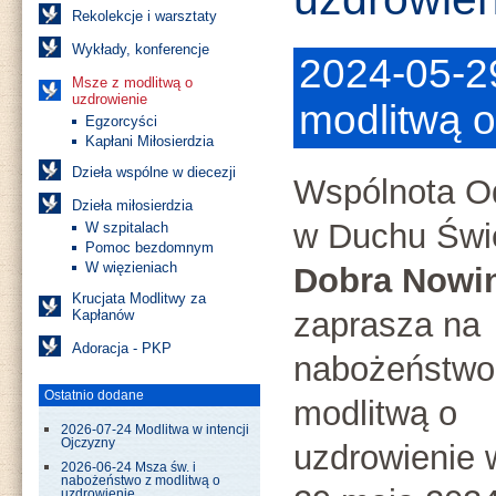
Rekolekcje i warsztaty
Wykłady, konferencje
2024-05-2
Msze z modlitwą o
uzdrowienie
modlitwą o
Egzorcyści
Kapłani Miłosierdzia
Dzieła wspólne w diecezji
Wspólnota 
Dzieła miłosierdzia
w Duchu Świ
W szpitalach
Pomoc bezdomnym
W więzieniach
Dobra Nowi
Krucjata Modlitwy za
zaprasza na
Kapłanów
Adoracja - PKP
nabożeństwo
Ostatnio dodane
modlitwą o
2026-07-24 Modlitwa w intencji
Ojczyzny
uzdrowienie 
2026-06-24 Msza św. i
nabożeństwo z modlitwą o
uzdrowienie