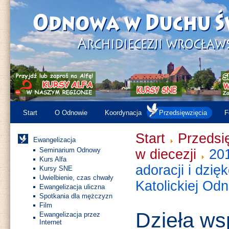
Start
O Odnowie
Koordynacja
Przedsięwzięcia
F
Start
Przedsi
Ewangelizacja
Seminarium Odnowy
w diecezji
201
Kurs Alfa
adoracji i dzię
Kursy SNE
Uwielbienie, czas chwały
Katolickiej O
Ewangelizacja uliczna
Spotkania dla mężczyzn
Film
Dzieła ws
Ewangelizacja przez
Internet