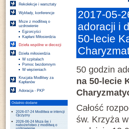
Rekolekcje i warsztaty
2017-05-26
Wykłady, konferencje
Msze z modlitwą o
adoracji i
uzdrowienie
Egzorcyści
50-lecie K
Kapłani Miłosierdzia
Dzieła wspólne w diecezji
Charyzmat
Dzieła miłosierdzia
W szpitalach
Pomoc bezdomnym
50 godzin ado
W więzieniach
Krucjata Modlitwy za
na 50-lecie 
Kapłanów
Charyzmaty
Adoracja - PKP
Ostatnio dodane
Całość rozpo
2026-07-24 Modlitwa w intencji
Ojczyzny
św. Krzyża w
2026-06-24 Msza św. i
nabożeństwo z modlitwą o
uzdrowienie