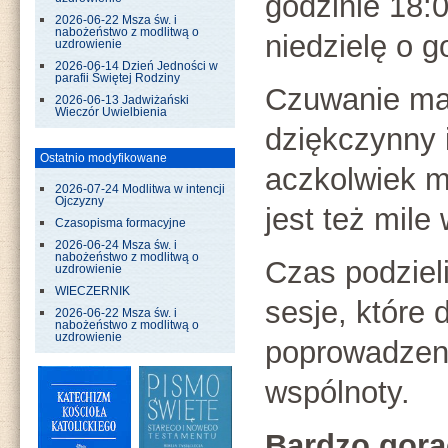
godzinie 18:
2026-06-22 Msza św. i
nabożeństwo z modlitwą o
niedzielę o g
uzdrowienie
2026-06-14 Dzień Jedności w
parafii Świętej Rodziny
Czuwanie ma
2026-06-13 Jadwiżański
Wieczór Uwielbienia
dziękczynny i
Ostatnio modyfikowane
aczkolwiek m
2026-07-24 Modlitwa w intencji
Ojczyzny
jest też mile
Czasopisma formacyjne
2026-06-24 Msza św. i
nabożeństwo z modlitwą o
Czas podziel
uzdrowienie
WIECZERNIK
sesje, które 
2026-06-22 Msza św. i
nabożeństwo z modlitwą o
uzdrowienie
poprowadzen
wspólnoty.
Bardzo gorą