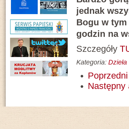
jednak wszys
Bogu w tym 
godzin na w
Szczegóły
T
Kategoria:
Dzieła
Poprzedni 
Następny 