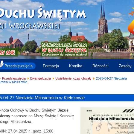
Przedsięwzięcia
Formacja
Kronika
Różności
Zasoby
Przedsięwzięcia
Ewangelizacja
Uwielbienie, czas chwały
2025-04-27 Niedziela
erdzia w Kiełczowie
5-04-27 Niedziela Miłosierdzia w Kiełczowie
lnota Odnowy w Duchu Świętym
Jezus
sierny
zaprasza na Mszę Świętą i Koronkę
żego Miłosierdzia.
N: 27.04.2025 r., godz. 15:00