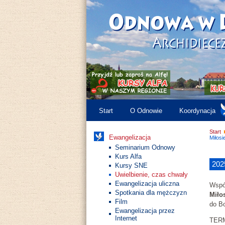
Start
O Odnowie
Koordynacja
Start
Ewangelizacja
Miłosi
Seminarium Odnowy
Kurs Alfa
202
Kursy SNE
Uwielbienie, czas chwały
Ewangelizacja uliczna
Wspó
Spotkania dla mężczyzn
Miło
Film
do Bo
Ewangelizacja przez
Internet
TERMI