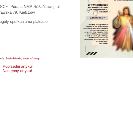
SCE: Parafia NMP Różańcowej, ul
ławska 79, Kiełczów
góły spotkania na plakacie.
ria:
Uwielbienie, czas chwały
Poprzedni artykuł
Następny artykuł