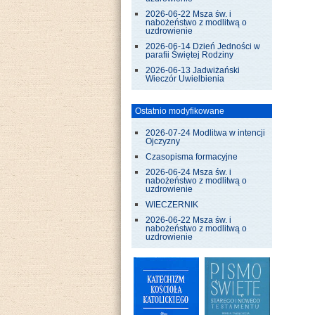
2026-06-22 Msza św. i
nabożeństwo z modlitwą o
uzdrowienie
2026-06-14 Dzień Jedności w
parafii Świętej Rodziny
2026-06-13 Jadwiżański
Wieczór Uwielbienia
Ostatnio modyfikowane
2026-07-24 Modlitwa w intencji
Ojczyzny
Czasopisma formacyjne
2026-06-24 Msza św. i
nabożeństwo z modlitwą o
uzdrowienie
WIECZERNIK
2026-06-22 Msza św. i
nabożeństwo z modlitwą o
uzdrowienie