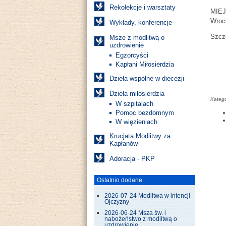
Rekolekcje i warsztaty
MIEJ
Wroc
Wykłady, konferencje
Szcze
Msze z modlitwą o
uzdrowienie
Egzorcyści
Kapłani Miłosierdzia
Dzieła wspólne w diecezji
Dzieła miłosierdzia
Katego
W szpitalach
Pomoc bezdomnym
W więzieniach
Krucjata Modlitwy za
Kapłanów
Adoracja - PKP
Ostatnio dodane
2026-07-24 Modlitwa w intencji
Ojczyzny
2026-06-24 Msza św. i
nabożeństwo z modlitwą o
uzdrowienie