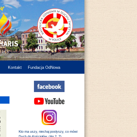
Kontakt
Fundacja OdNowa
Kto ma uszy, niechaj posłyszy, co mówi
Duch do Kościołów. (Ap 2, 7)