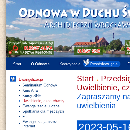
Start
O Odnowie
Koordynacja
Przedsięwzięcia
F
Start
Przedsi
Ewangelizacja
Seminarium Odnowy
Uwielbienie, c
Kurs Alfa
Zapraszamy na
Kursy SNE
Uwielbienie, czas chwały
uwielbienia
Ewangelizacja uliczna
Spotkania dla mężczyzn
Film
Ewangelizacja przez
2023-05-1
Internet