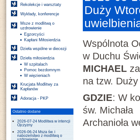
Rekolekcje i warsztaty
Duży Wtore
Wykłady, konferencje
uwielbieni
Msze z modlitwą o
uzdrowienie
Egzorcyści
Kapłani Miłosierdzia
Wspólnota 
Dzieła wspólne w diecezji
w Duchu Świ
Dzieła miłosierdzia
W szpitalach
MICHAEL
za
Pomoc bezdomnym
W więzieniach
na tzw. Duży
Krucjata Modlitwy za
Kapłanów
GDZIE
: W ko
Adoracja - PKP
św. Michała
Ostatnio dodane
Archanioła w
2026-07-24 Modlitwa w intencji
Ojczyzny
2026-06-24 Msza św. i
nabożeństwo z modlitwą o
uzdrowienie