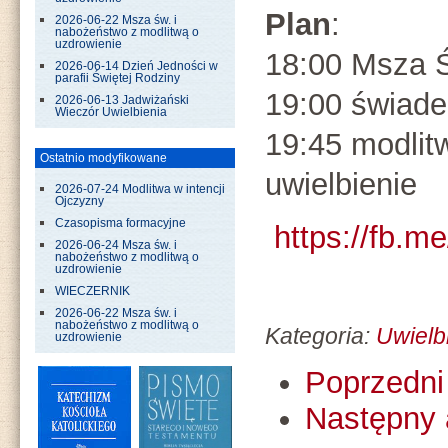
Plan
:
2026-06-22 Msza św. i
nabożeństwo z modlitwą o
uzdrowienie
18:00 Msza 
2026-06-14 Dzień Jedności w
parafii Świętej Rodziny
19:00 świade
2026-06-13 Jadwiżański
Wieczór Uwielbienia
19:45 modlit
Ostatnio modyfikowane
uwielbienie
2026-07-24 Modlitwa w intencji
Ojczyzny
Czasopisma formacyjne
https://fb.
2026-06-24 Msza św. i
nabożeństwo z modlitwą o
uzdrowienie
WIECZERNIK
2026-06-22 Msza św. i
nabożeństwo z modlitwą o
Kategoria:
Uwielb
uzdrowienie
Poprzedni 
Następny 