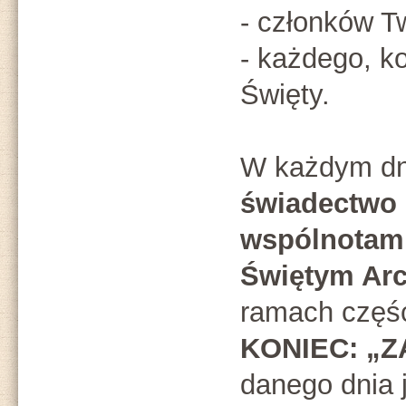
- członków Tw
- każdego, k
Święty.
W każdym dn
świadectwo 
wspólnotam
Świętym Arc
ramach częś
KONIEC: „
danego dnia 