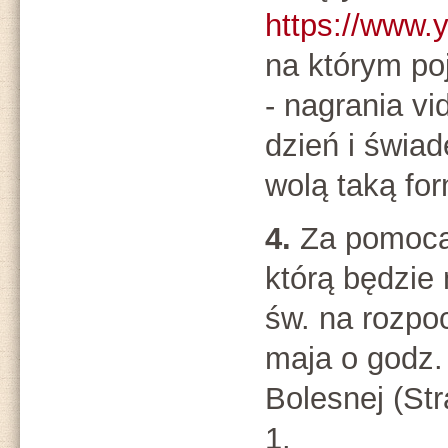
https://www
na którym poj
- nagrania v
dzień i świad
wolą taką fo
4.
Za pomocą
którą będzi
św. na rozpo
maja o godz.
Bolesnej (Str
1.