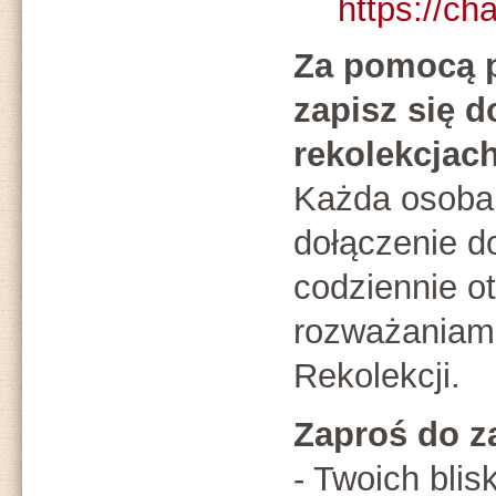
https://
Za pomocą 
zapisz się d
rekolekcjach
Każda osoba,
dołączenie d
codziennie o
rozważaniami
Rekolekcji.
Zaproś do z
- Twoich blis