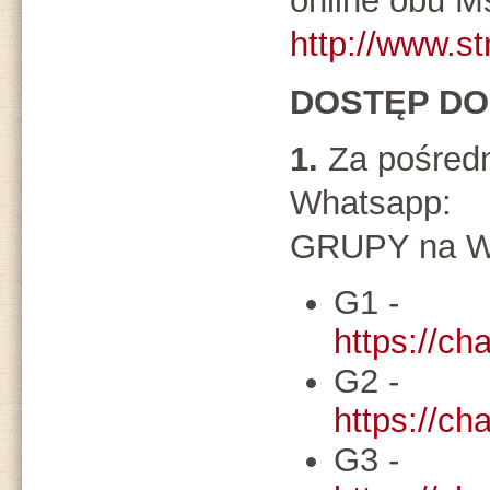
online obu M
http://www.st
DOSTĘP D
1.
Za pośredn
Whatsapp:
GRUPY na W
G1 -
https://
G2 -
https://c
G3 -