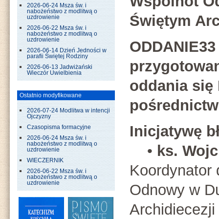
Wspólnot O
2026-06-24 Msza św. i
nabożeństwo z modlitwą o
Świętym Arc
uzdrowienie
2026-06-22 Msza św. i
nabożeństwo z modlitwą o
uzdrowienie
ODDANIE33 t
2026-06-14 Dzień Jedności w
parafii Świętej Rodziny
przygotowan
2026-06-13 Jadwiżański
Wieczór Uwielbienia
oddania się 
Ostatnio modyfikowane
pośrednictw
2026-07-24 Modlitwa w intencji
Ojczyzny
Inicjatywę b
Czasopisma formacyjne
2026-06-24 Msza św. i
nabożeństwo z modlitwą o
•
ks. Wojc
uzdrowienie
WIECZERNIK
Koordynator d
2026-06-22 Msza św. i
nabożeństwo z modlitwą o
uzdrowienie
Odnowy w D
Archidiecezji