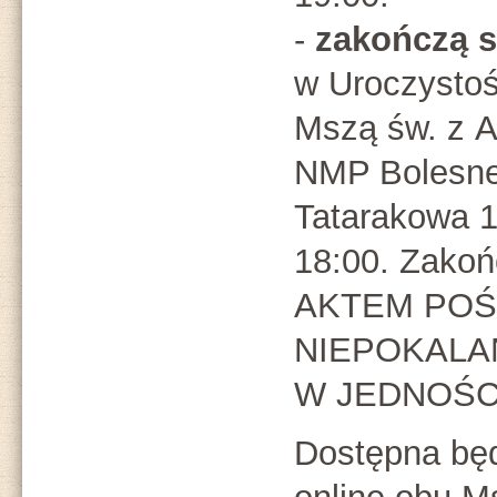
-
zakończą s
w Uroczysto
Mszą św. z A
NMP Bolesnej
Tatarakowa 1
18:00. Zako
AKTEM POŚ
NIEPOKALA
W JEDNOŚC
Dostępna będ