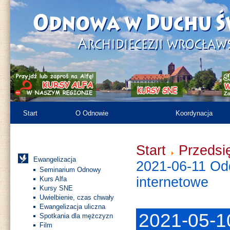
Start
O Odnowie
Koordynacja
Kronika
Różności
Zasoby
Start
Przedsi
Ewangelizacja
2021-06-11 Od
Seminarium Odnowy
internetowe
Kurs Alfa
Kursy SNE
Uwielbienie, czas chwały
Ewangelizacja uliczna
2021-05-1
Spotkania dla mężczyzn
Film