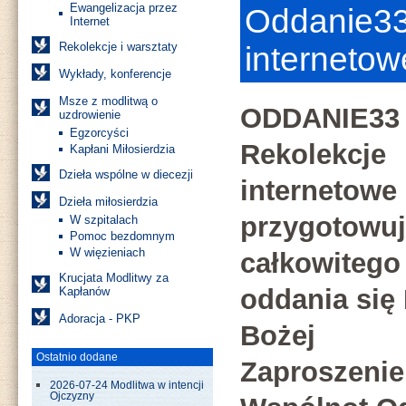
Ewangelizacja przez
Oddanie33
Internet
Rekolekcje i warsztaty
internetow
Wykłady, konferencje
Msze z modlitwą o
ODDANIE33
uzdrowienie
Egzorcyści
Rekolekcje
Kapłani Miłosierdzia
Dzieła wspólne w diecezji
internetowe
Dzieła miłosierdzia
przygotowuj
W szpitalach
Pomoc bezdomnym
W więzieniach
całkowitego
Krucjata Modlitwy za
oddania się
Kapłanów
Adoracja - PKP
Bożej
Ostatnio dodane
Zaproszenie
2026-07-24 Modlitwa w intencji
Ojczyzny