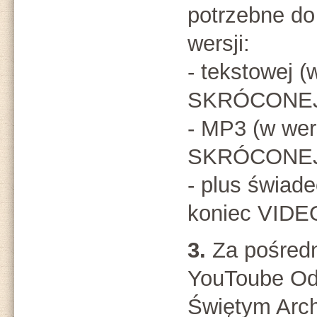
potrzebne do
wersji:
- tekstowej (
SKRÓCONEJ 
- MP3 (w wer
SKRÓCONEJ 
- plus świad
koniec VIDE
3.
Za pośred
YouToube O
Świętym Arch