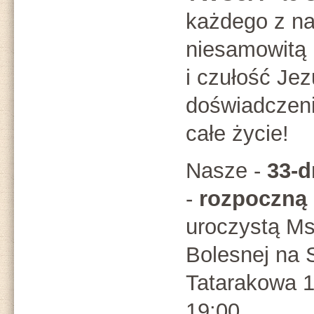
każdego z n
niesamowitą 
i czułość Jez
doświadczeni
całe życie!
Nasze -
33-d
-
rozpoczną 
uroczystą Ms
Bolesnej na S
Tatarakowa 1
19:00.