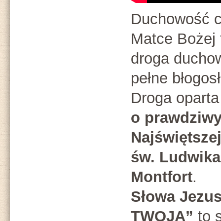
Duchowość ca
Matce Bożej 
droga duchow
pełne błogos
Droga opart
o prawdziw
Najświętsze
św. Ludwika
Montfort
.
Słowa Jezu
TWOJA”
to s