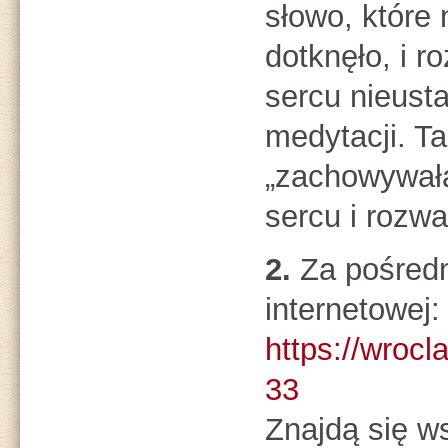
słowo, które 
dotknęło, i r
sercu nieust
medytacji. Ta
„zachowywał
sercu i rozwa
2.
Za pośred
internetowej:
https://wroc
33
Znajdą się w