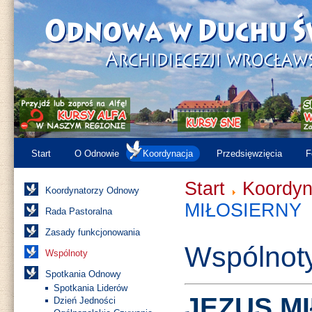
Start
O Odnowie
Koordynacja
Przedsięwzięcia
F
Start
Koordyn
Koordynatorzy Odnowy
MIŁOSIERNY
Rada Pastoralna
Zasady funkcjonowania
Wspólnot
Wspólnoty
Spotkania Odnowy
Spotkania Liderów
JEZUS M
Dzień Jedności