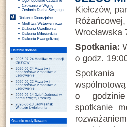
Ogólnopolskie Czuwanie
Czuwanie w Wigilię
Kiełczów, pa
Zesłania Ducha Świętego
Diakonie Diecezjalne
Różańcowej, 
Modlitwa Wstawiennicza
Diakonia Uwielbienia
Wrocławska 
Diakonia Miłosierdzia
Diakonia Ewangelizacji
Spotkania:
W
Ostatnio dodane
o godz. 19:00
2026-07-24 Modlitwa w intencji
Ojczyzny
2026-06-24 Msza św. i
Spotkania
nabożeństwo z modlitwą o
uzdrowienie
wspólnot
2026-06-22 Msza św. i
nabożeństwo z modlitwą o
uzdrowienie
o godzini
2026-06-14 Dzień Jedności w
parafii Świętej Rodziny
spotkanie m
2026-06-13 Jadwiżański
Wieczór Uwielbienia
rozważaniem
Ostatnio modyfikowane