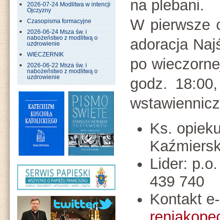
na plebani.
2026-07-24 Modlitwa w intencji
Ojczyzny
W pierwsze 
Czasopisma formacyjne
2026-06-24 Msza św. i
nabożeństwo z modlitwą o
adoracja Na
uzdrowienie
WIECZERNIK
po wieczornej
2026-06-22 Msza św. i
nabożeństwo z modlitwą o
uzdrowienie
godz. 18:00
wstawiennicz
Ks. opiek
Kaźmiersk
Lider: p.o
439 740
Kontakt e-
reniakop