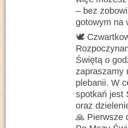
– bez zobowi
gotowym na w
🕊 Czwartkow
Rozpoczyna
Świętą o god
zapraszamy n
plebanii. W 
spotkań jest
oraz dzieleni
🙏 Pierwsze 