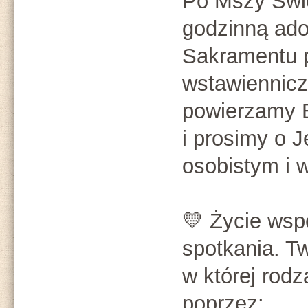
Po Mszy Świ
godzinną ado
Sakramentu 
wstawiennicz
powierzamy B
i prosimy o J
osobistym i 
💛 Życie wspó
spotkania. T
w której rodz
poprzez: