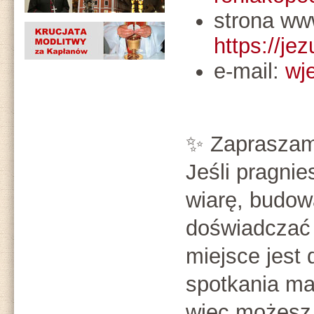
strona ww
https://jez
e-mail:
wj
✨ Zapraszam
Jeśli pragnie
wiarę, budowa
doświadczać
miejsce jest 
spotkania maj
więc możesz 