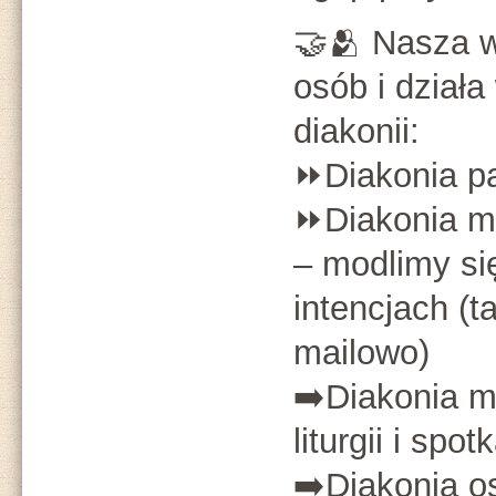
🤝🫂 Nasza w
osób i dział
diakonii:
⏩️Diakonia p
⏩️Diakonia m
– modlimy si
intencjach (t
mailowo)
➡️Diakonia 
liturgii i spot
➡️Diakonia o