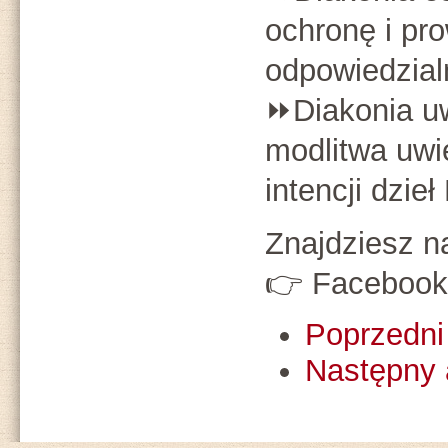
ochronę i pr
odpowiedzial
⏩️Diakonia u
modlitwa uwie
intencji dzie
Znajdziesz n
👉 Facebook
Poprzedni 
Następny 