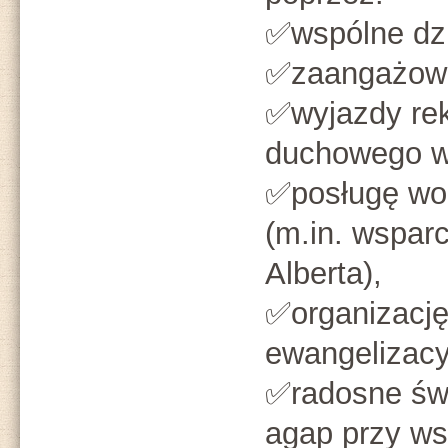
✅️wspólne dzi
✅️zaangażowa
✅️wyjazdy re
duchowego w
✅️posługę wo
(m.in. wspar
Alberta),
✅️organizacj
ewangelizacy
✅️radosne św
agap przy w