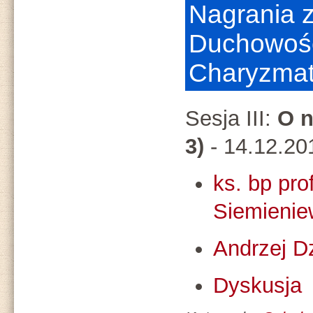
Nagrania z 
Duchowoś
Charyzmat
Sesja III:
O
n
3)
- 14.12.20
ks. bp pro
Siemienie
Andrzej Dz
Dyskusja