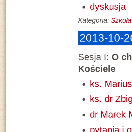
dyskusja
Kategoria:
Szkoła
2013-10-26
Sesja I:
O ch
Kościele
ks. Mariu
ks. dr Zb
dr Marek 
pytania i 