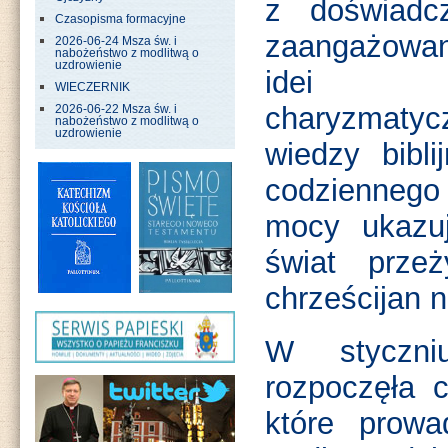
z doświadc
Czasopisma formacyjne
zaangażowa
2026-06-24 Msza św. i
nabożeństwo z modlitwą o
uzdrowienie
idei d
WIECZERNIK
charyzmatyc
2026-06-22 Msza św. i
nabożeństwo z modlitwą o
uzdrowienie
wiedzy bibl
codzienneg
mocy ukazu
świat prze
chrześcijan n
W styczni
rozpoczęła c
które prow