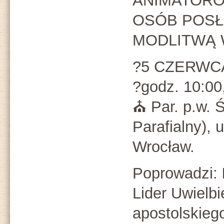
ANIMATORÓ
OSÓB POS
MODLITWĄ 
?5 CZERWCA 
?godz. 10:00
⛪ Par. p.w. 
Parafialny), 
Wrocław.
Poprowadzi:
Lider Uwielbi
apostolskieg