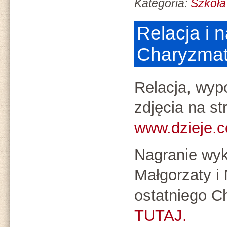
Kategoria:
Szkoła
Relacja i 
Charyzmat
Relacja, wyp
zdjęcia na st
www.dzieje.c
Nagranie wy
Małgorzaty i
ostatniego C
TUTAJ.