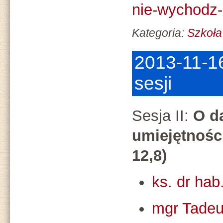
nie-wychodz
Kategoria:
Szkoła
2013-11-16
sesji
Sesja II:
O d
umiejętnośc
12,8)
ks. dr hab
mgr Tade