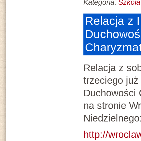
Kategoria:
Szkoła
Relacja z I
Duchowoś
Charyzmat
Relacja z so
trzeciego już
Duchowości 
na stronie W
Niedzielnego
http://wrocla