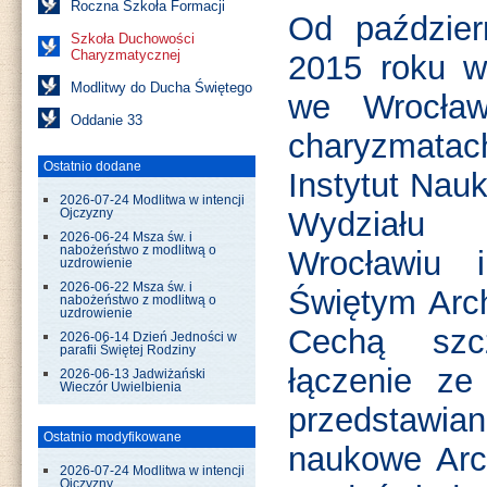
Roczna Szkoła Formacji
Od paździe
Szkoła Duchowości
Charyzmatycznej
2015 roku w
Modlitwy do Ducha Świętego
we Wrocła
Oddanie 33
charyzmatac
Ostatnio dodane
Instytut Nauk
2026-07-24 Modlitwa w intencji
Wydziału 
Ojczyzny
2026-06-24 Msza św. i
nabożeństwo z modlitwą o
Wrocławiu
uzdrowienie
2026-06-22 Msza św. i
Świętym Arch
nabożeństwo z modlitwą o
uzdrowienie
Cechą szc
2026-06-14 Dzień Jedności w
parafii Świętej Rodziny
łączenie ze
2026-06-13 Jadwiżański
Wieczór Uwielbienia
przedstawia
Ostatnio modyfikowane
naukowe Arch
2026-07-24 Modlitwa w intencji
Ojczyzny