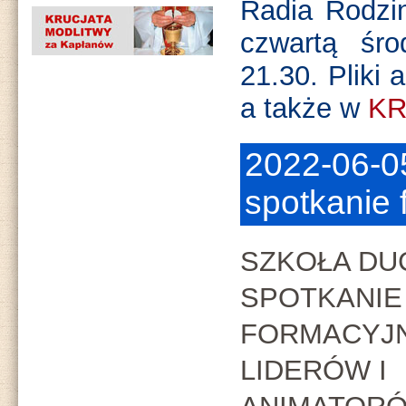
Radia Rodzi
czwartą śr
21.30. Pliki 
a także w
KR
2022-06-0
spotkanie 
SZKOŁA DUC
SPOTKANIE
FORMACYJN
LIDERÓW I