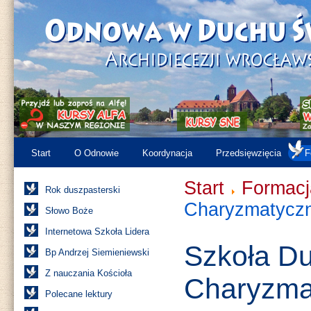
Start
O Odnowie
Koordynacja
Przedsięwzięcia
F
Start
Formacj
Rok duszpasterski
Charyzmatyczn
Słowo Boże
Internetowa Szkoła Lidera
Szkoła D
Bp Andrzej Siemieniewski
Z nauczania Kościoła
Charyzma
Polecane lektury