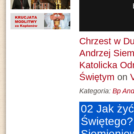
Chrzest w Du
Andrzej Siem
Katolicka O
Świętym
on
Kategoria:
Bp And
02 Jak ży
Świętego? 
Siemienie