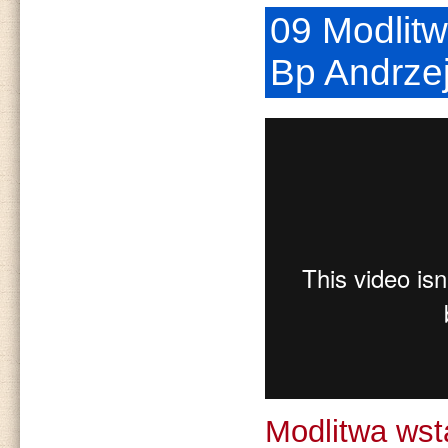
09 Modlitw
Bp Andrze
Modlitwa wst