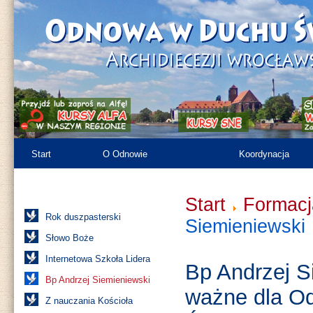
Start
O Odnowie
Koordynacja
Kronika
Różności
Zasoby
Start
Formacj
Rok duszpasterski
Siemieniewski
Słowo Boże
Internetowa Szkoła Lidera
Bp Andrzej S
Bp Andrzej Siemieniewski
ważne dla O
Z nauczania Kościoła