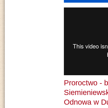
Proroctwo - 
Siemieniewsk
Odnowa w D