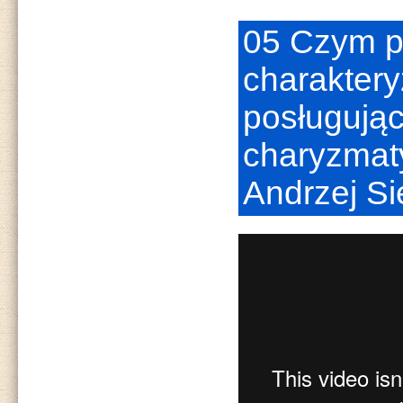
05 Czym 
charakter
posługują
charyzmat
Andrzej S