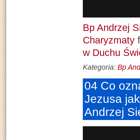
Bp Andrzej S
Charyzmaty
w Duchu Świ
Kategoria:
Bp And
04 Co ozna
Jezusa ja
Andrzej S