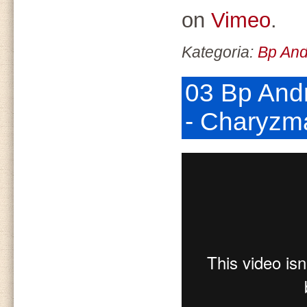
on
Vimeo
.
Kategoria:
Bp And
03 Bp Andr
- Charyzm