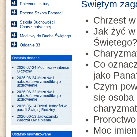
Świętym zaga
Polecane lektury
Roczna Szkoła Formacji
Chrzest w
Szkoła Duchowości
Charyzmatycznej
Jak żyć 
Modlitwy do Ducha Świętego
Świętego
Oddanie 33
Charyzma
Ostatnio dodane
Co oznacz
2026-07-24 Modlitwa w intencji
Ojczyzny
jako Pana
2026-06-24 Msza św. i
nabożeństwo z modlitwą o
Czym pow
uzdrowienie
2026-06-22 Msza św. i
się osoba
nabożeństwo z modlitwą o
uzdrowienie
charyzmat
2026-06-14 Dzień Jedności w
parafii Świętej Rodziny
Proroctwo
2026-06-13 Jadwiżański
Wieczór Uwielbienia
Moc imien
Ostatnio modyfikowane