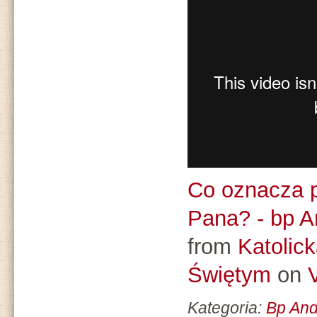
Co oznacza p
Pana? - bp A
from
Katolic
Świętym
on
Kategoria:
Bp And