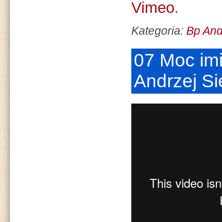
Vimeo
.
Kategoria:
Bp And
07 Moc imi
Andrzej S