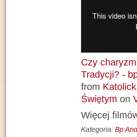
Czy charyzma
Tradycji? - b
from
Katolic
Świętym
on
Więcej filmó
Kategoria:
Bp And