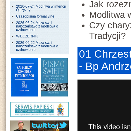
Jak rozez
2026-07-24 Modlitwa w intencji
Ojczyzny
Modlitwa 
Czasopisma formacyjne
Czy chary
2026-06-24 Msza św. i
nabożeństwo z modlitwą o
uzdrowienie
Tradycji?
WIECZERNIK
2026-06-22 Msza św. i
nabożeństwo z modlitwą o
uzdrowienie
01 Chrzes
- Bp Andrz