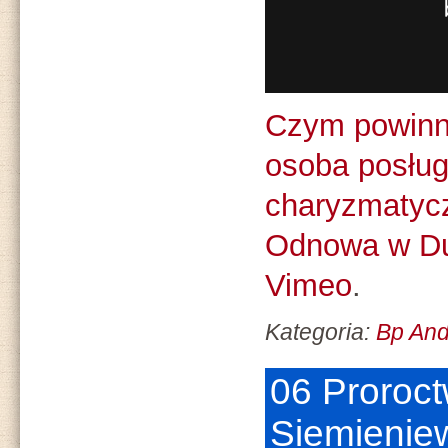
Czym powinn
osoba posług
charyzmatyc
Odnowa w D
Vimeo
.
Kategoria:
Bp And
06 Proroct
Siemienie