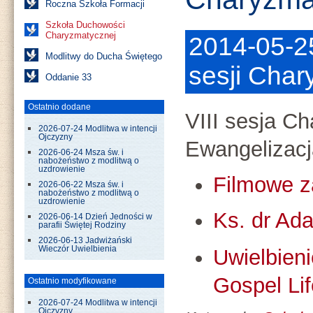
Roczna Szkoła Formacji
Szkoła Duchowości
Charyzmatycznej
2014-05-25
Modlitwy do Ducha Świętego
sesji Cha
Oddanie 33
Ostatnio dodane
VIII sesja C
2026-07-24 Modlitwa w intencji
Ojczyzny
Ewangelizacja
2026-06-24 Msza św. i
nabożeństwo z modlitwą o
uzdrowienie
Filmowe z
2026-06-22 Msza św. i
nabożeństwo z modlitwą o
uzdrowienie
Ks. dr Ad
2026-06-14 Dzień Jedności w
parafii Świętej Rodziny
2026-06-13 Jadwiżański
Wieczór Uwielbienia
Uwielbieni
Gospel Lif
Ostatnio modyfikowane
2026-07-24 Modlitwa w intencji
Ojczyzny