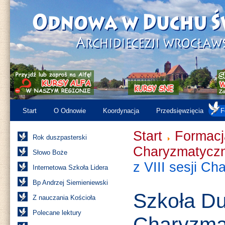
Start
O Odnowie
Koordynacja
Przedsięwzięcia
F
Start
Formacj
Rok duszpasterski
Charyzmatyczn
Słowo Boże
z VIII sesji C
Internetowa Szkoła Lidera
Bp Andrzej Siemieniewski
Szkoła D
Z nauczania Kościoła
Polecane lektury
Charyzma