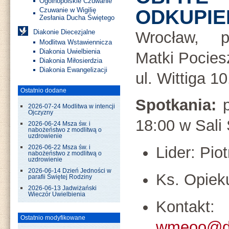
Ogólnopolskie Czuwanie
ODKUPIE
Czuwanie w Wigilię
Zesłania Ducha Świętego
Diakonie Diecezjalne
Wrocław, 
Modlitwa Wstawiennicza
Diakonia Uwielbienia
Matki Pocies
Diakonia Miłosierdzia
Diakonia Ewangelizacji
ul. Wittiga 10
Ostatnio dodane
Spotkania:
p
2026-07-24 Modlitwa w intencji
Ojczyzny
18:00 w Sali 
2026-06-24 Msza św. i
nabożeństwo z modlitwą o
uzdrowienie
Lider: Piot
2026-06-22 Msza św. i
nabożeństwo z modlitwą o
uzdrowienie
2026-06-14 Dzień Jedności w
Ks. Opiek
parafii Świętej Rodziny
2026-06-13 Jadwiżański
Wieczór Uwielbienia
Kontakt:
Ostatnio modyfikowane
wmeoo@da