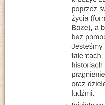
poprzez ś
życia (fo
Boże), a b
bez pomoc
Jesteśmy 
talentach
historiach
pragnienie
oraz dziel
ludźmi.