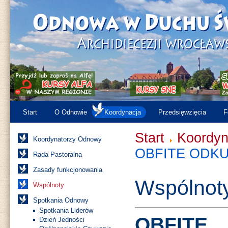
Start
O Odnowie
Koordynacja
Przedsięwzięcia
F
Start
Koordyn
Koordynatorzy Odnowy
OBFITE ODKU
Rada Pastoralna
Zasady funkcjonowania
Wspólnot
Wspólnoty
Spotkania Odnowy
Spotkania Liderów
OBFITE
Dzień Jedności