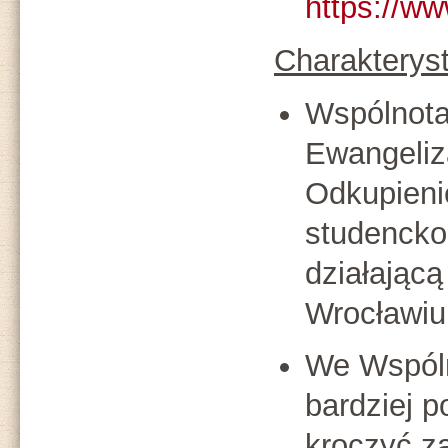
https://w
Charakterys
Wspólnota
Ewangeliz
Odkupienie
studencko
działając
Wrocławiu
We Wspóln
bardziej 
kroczyć za