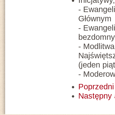
Inicjatywy
- Ewangel
Głównym
- Ewangel
bezdomnyc
- Modlitwa
Najświęt
(jeden pią
- Moderow
Poprzedni 
Następny 