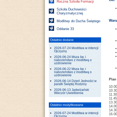
Roczna Szkoła Formacji
Szkoła Duchowości
Charyzmatycznej
Waru
Modlitwy do Ducha Świętego
Oddanie 33
Ostatnio dodane
2026-07-24 Modlitwa w intencji
Ojczyzny
2026-06-24 Msza św. i
nabożeństwo z modlitwą o
uzdrowienie
2026-06-22 Msza św. i
nabożeństwo z modlitwą o
uzdrowienie
Plan
2026-06-14 Dzień Jedności w
parafii Świętej Rodziny
10.0
2026-06-13 Jadwiżański
10.30
Wieczór Uwielbienia
11.3
11.45
13.30
Ostatnio modyfikowane
14.0
14.30
2026-07-24 Modlitwa w intencji
16.0
Ojczyzny