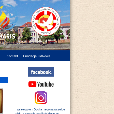
Kontakt
Fundacja OdNowa
I wyleję potem Ducha mego na wszelkie
ciało, a synowie wasi i córki wasze