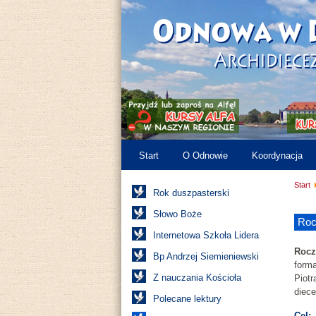
Start
O Odnowie
Koordynacja
Start
Rok duszpasterski
Słowo Boże
Roc
Internetowa Szkoła Lidera
Rocz
Bp Andrzej Siemieniewski
form
Z nauczania Kościoła
Piot
diec
Polecane lektury
Cel: