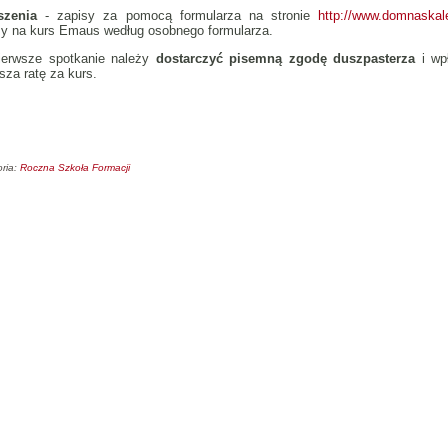
szenia
- zapisy za pomocą formularza na stronie
http://www.domnaskal
sy na kurs Emaus według osobnego formularza.
ierwsze spotkanie należy
dostarczyć pisemną zgodę duszpasterza
i wpł
sza ratę za kurs.
ria:
Roczna Szkoła Formacji