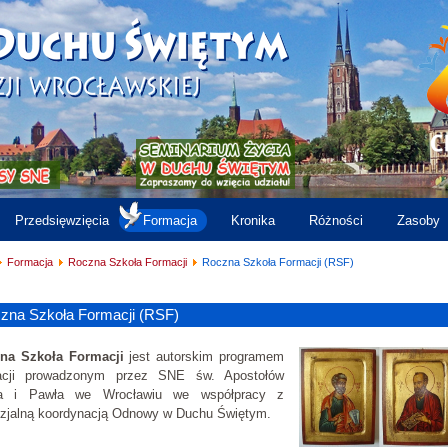
Przedsięwzięcia
Formacja
Kronika
Różności
Zasoby
Formacja
Roczna Szkoła Formacji
Roczna Szkoła Formacji (RSF)
zna Szkoła Formacji (RSF)
na Szkoła Formacji
jest autorskim programem
acji prowadzonym przez SNE św. Apostołów
ra i Pawła we Wrocławiu we współpracy z
ezjalną koordynacją Odnowy w Duchu Świętym.