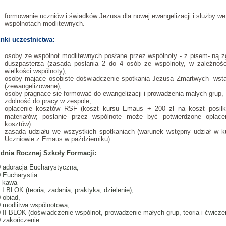
formowanie uczniów i świadków Jezusa dla nowej ewangelizacji i służby we
wspólnotach modlitewnych.
nki uczestnictwa:
osoby ze wspólnot modlitewnych posłane przez wspólnoty - z pisem- ną 
duszpasterza (zasada posłania 2 do 4 osób ze wspólnoty, w zależnośc
wielkości wspólnoty),
osoby mające osobiste doświadczenie spotkania Jezusa Zmartwych- wst
(zewangelizowane),
osoby pragnące się formować do ewangelizacji i prowadzenia małych grup,
zdolność do pracy w zespole,
opłacenie kosztów RSF (koszt kursu Emaus + 200 zł na koszt posiłk
materiałów; posłanie przez wspólnotę może być potwierdzone opłace
kosztów)
zasada udziału we wszystkich spotkaniach (warunek wstępny udział w k
Uczniowie z Emaus w październiku).
 dnia Rocznej Szkoły Formacji:
0 adoracja Eucharystyczna,
 Eucharystia
0 kawa
 I BLOK (teoria, zadania, praktyka, dzielenie),
 obiad,
0 modlitwa wspólnotowa,
 II BLOK (doświadczenie wspólnot, prowadzenie małych grup, teoria i ćwiczen
0 zakończenie