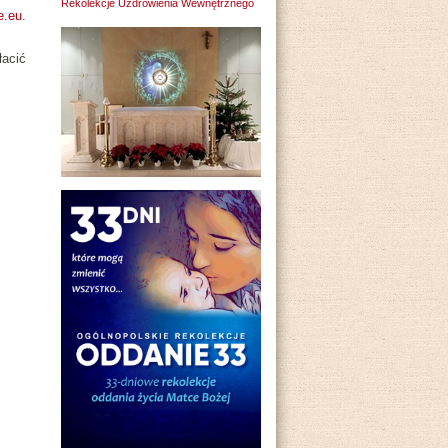
Rekolekcje Uzdrowienia Wewnętrznego
e.eu
.
acić