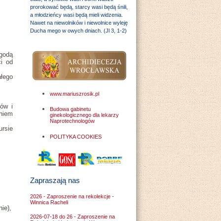
prorokować będą, starcy wasi będą śnili,
a młodzieńcy wasi będą mieli widzenia.
Nawet na niewolników i niewolnice wyleję
Ducha mego w owych dniach. (Jl 3, 1-2)
zgodą
i od
ałego
www.mariuszrosik.pl
ów i
Budowa gabinetu
niem
ginekologicznego dla lekarzy
Naprotechnologów
ursie
POLITYKA COOKIES
Zapraszają nas
2026 - Zaproszenie na rekolekcje -
Winnica Racheli
ie),
2026-07-18 do 26 - Zaproszenie na