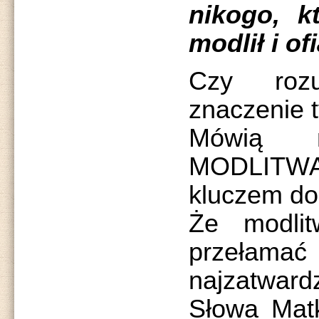
nikogo, k
modlił i o
Czy roz
znaczenie 
Mówią 
MODLITW
kluczem do
Że modli
przełama
najzatwardz
Słowa Mat