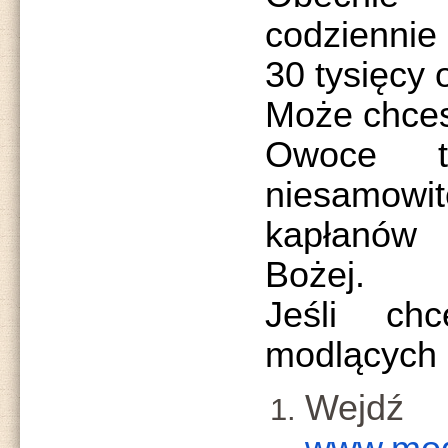
codziennie
30 tysięcy 
Może chces
Owoce t
niesamowi
kapłanów
Bożej.
Jeśli ch
modlących 
Wejd