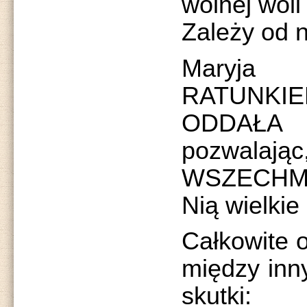
wolnej woli
Zależy od 
Maryja
RATUNKIE
ODDAŁ
pozwa
WSZECHMO
Nią wielkie
Całkowite 
między inn
skutki: