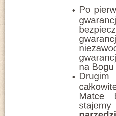
Po pierw
gwara
bezpie
gwara
niezaw
gwaranc
na Bogu 
Drugim
całkow
Matce 
stajem
narzęd