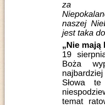
za po
Niepokala
naszej Nieb
jest taka d
„Nie mają
19 sierpn
Boża wy
najbardzie
Słowa te 
niespodz
temat rato