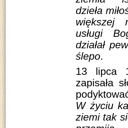
dzieła miło
większej
usługi B
działał pe
ślepo
.
13 lipca 
zapisała sł
podyktować
W życiu ka
ziemi tak s