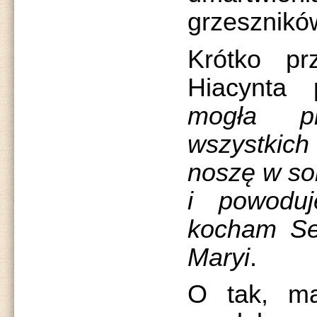
grzesznikó
Krótko pr
Hiacynta 
mogła p
wszystkic
noszę w sob
i powodu
kocham Se
Maryi
.
O tak, ma