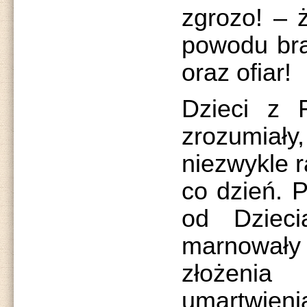
zgrozo! – 
powodu bra
oraz ofiar!
Dzieci z F
zrozumia
niezwykle r
co dzień. 
od Dziec
marnowały
złożeni
umartwieni