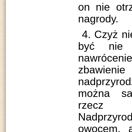
on nie otr
nagrody.
4. Czyż nie
być nie
nawróceni
zbawienie 
nadprzy
można sa
rzecz 
Nadprzy
owocem, 