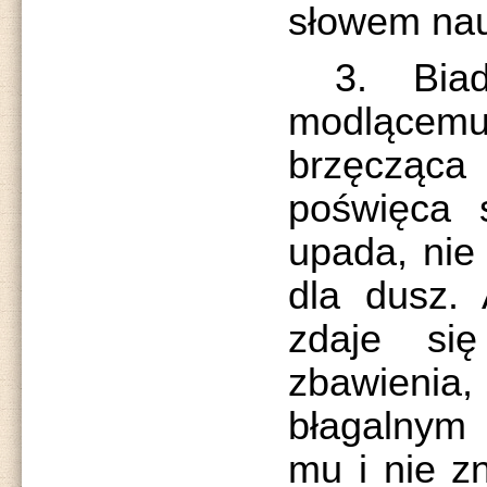
słowem nau
3. Biada
modlącem
brzęcząca
poświęca 
upada, nie
dla dusz. 
zdaje si
zbawienia
błagalnym
mu i nie zn