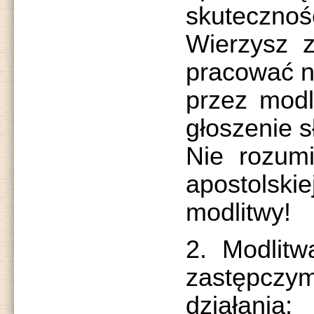
skutecznośc
Wierzysz 
pracować n
przez modli
głoszenie 
Nie rozumi
apostols
modlitwy!
2. Modlitw
zastępcz
działania