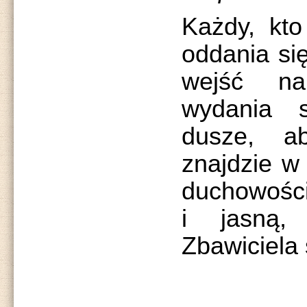
Każdy, kto
oddania si
wejść na
wydania 
dusze, a
znajdzie w 
duchowości
i jasną,
Zbawiciela 