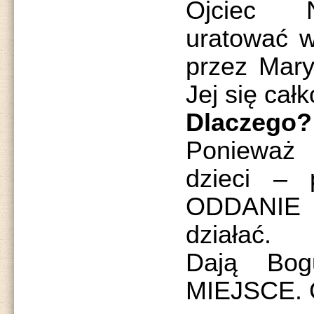
Ojciec N
uratować ws
przez Maryj
Jej się całk
Dlaczego?
Ponieważ
dzieci –
ODDANIE
działać.
Dają Bog
MIEJSCE. 