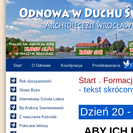
Start
O Odnowie
Koordynacja
Przedsięwzięcia
F
Start
Formacj
Rok duszpasterski
- tekst skrócon
Słowo Boże
Internetowa Szkoła Lidera
Bp Andrzej Siemieniewski
Dzień 20 -
Z nauczania Kościoła
Polecane lektury
„ABY ICH