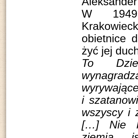
Aleksander
W 1949
Krakowie
obietnice 
żyć jej duc
To Dzi
wynagradz
wyrywające
i szatanowi
wszyscy i 
[…] Nie 
ziemia is