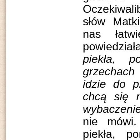
Oczekiwali
słów Matki
nas łatw
powiedzia
piekła, 
grzechach 
idzie do p
chcą się n
wybaczeni
nie mówi
piekła, p