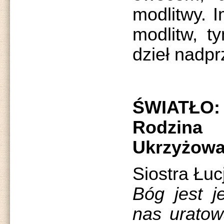
modlitwy. 
modlitw, t
dzieł nadp
ŚWIATŁO
Rodzina
Ukrzyżowa
Siostra Łu
Bóg jest j
nas uratow