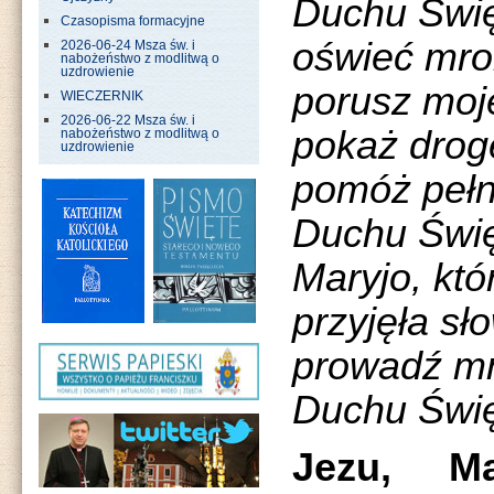
Duchu Święt
Czasopisma formacyjne
oświeć mro
2026-06-24 Msza św. i
nabożeństwo z modlitwą o
uzdrowienie
porusz moj
WIECZERNIK
2026-06-22 Msza św. i
pokaż drog
nabożeństwo z modlitwą o
uzdrowienie
pomóż pełn
Duchu Święt
Maryjo, któ
przyjęła sł
prowadź mn
Duchu Święt
Jezu, Ma