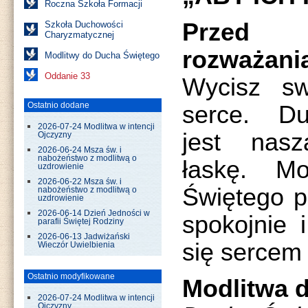
Roczna Szkoła Formacji
Przed 
Szkoła Duchowości
Charyzmatycznej
rozważani
Modlitwy do Ducha Świętego
Oddanie 33
Wycisz sw
Ostatnio dodane
serce. Du
2026-07-24 Modlitwa w intencji
jest nasz
Ojczyzny
2026-06-24 Msza św. i
nabożeństwo z modlitwą o
łaskę. M
uzdrowienie
2026-06-22 Msza św. i
Świętego p
nabożeństwo z modlitwą o
uzdrowienie
2026-06-14 Dzień Jedności w
spokojnie 
parafii Świętej Rodziny
2026-06-13 Jadwiżański
się sercem
Wieczór Uwielbienia
Ostatnio modyfikowane
Modlitwa 
2026-07-24 Modlitwa w intencji
Ojczyzny