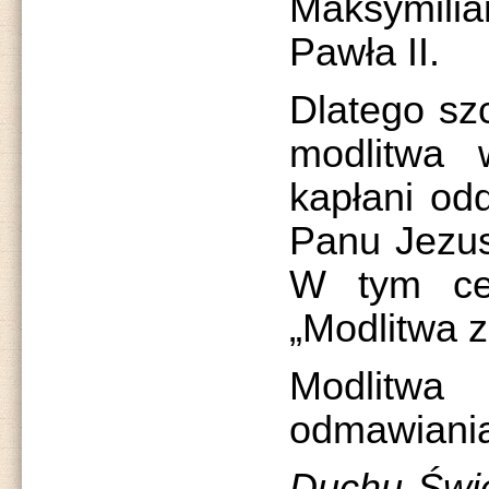
Maksymili
Pawła II.
Dlatego sz
modlitwa w
kapłani odd
Panu Jezus
W tym cel
„Modlitwa z
Modlitwa
odmawiania
Duchu Świę