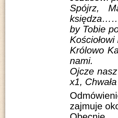
Spójrz, M
księdz
by Tobie po
Kościołowi 
Królowo Ka
nami.
Ojcze nasz
x1, Chwała
Odmówien
zajmuje ok
Obecnie