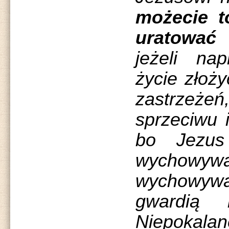
możecie t
uratować
jeżeli na
życie złoż
zastrzeż
sprzeciwu 
bo Jezu
wychowyw
wychowywa
gwardią 
Niepokalan