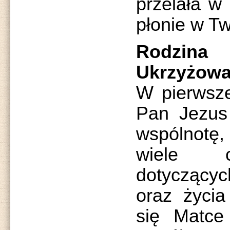
przelała w 
płonie w T
Rodzina
Ukrzyżowa
W pierwsze
Pan Jezus
wspólnotę
wiele c
dotyczący
oraz życi
się Matce