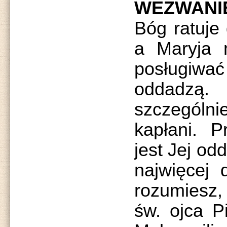
WEZWANIE
Bóg ratuje
a Maryja m
posługiwać 
oddadz
szczególni
kapłani. P
jest Jej od
najwięcej 
rozumiesz
św. ojca P