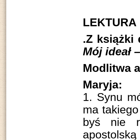
LEKTURA
.Z książki
Mój ideał 
Modlitwa 
Maryja:
1. Synu mó
ma takiego
byś nie r
apostol