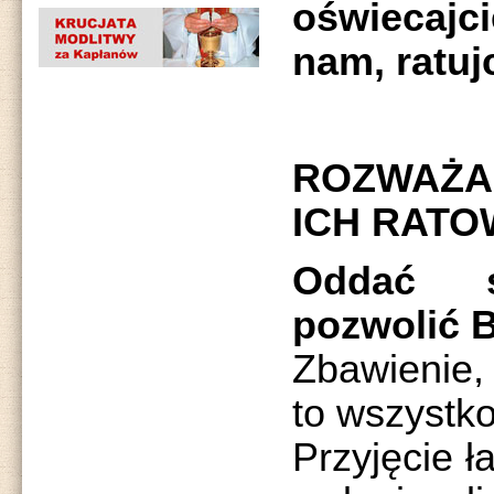
oświecajc
nam, ratuj
ROZWAŻA
ICH RATO
Oddać 
pozwolić B
Zbawienie,
to wszystk
Przyjęcie ł