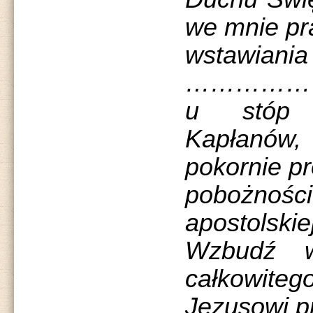
we mnie pr
wstawiani
……………
u stóp 
Kapłanów,
pokornie pr
pobożnoś
apostolskiej
Wzbudź w
całkowit
Jezusowi p