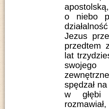
apostolską
o niebo p
działalność
Jezus prze
przedtem z
lat trzydzie
swojeg
zewnętrzn
spędzał na 
w głębi
rozmawia