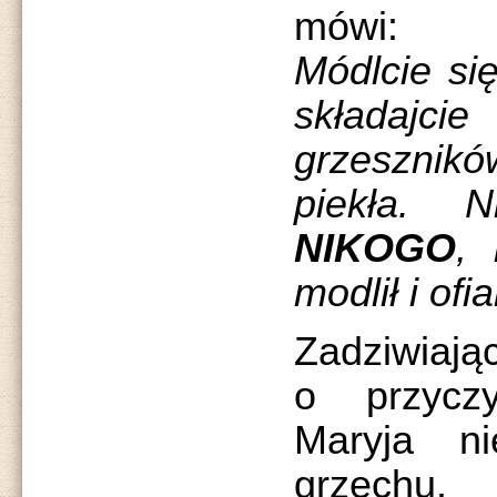
mówi:
Módlcie się
składaj
grzesznikó
piekła. 
NIKOGO
, 
modlił i of
Zadziwiając
o przycz
Maryja n
grzechu.