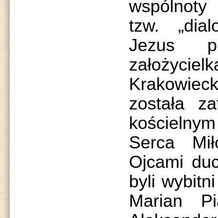
wspólnoty
tzw. „dia
Jezus p
założyc
Krakowi
została z
kościelnym
Serca Mił
Ojcami duc
byli wybitn
Marian Pi