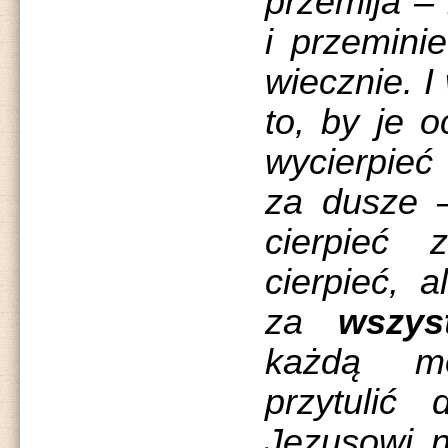
przemija – 
i przemini
wiecznie. I
to, by je o
wycierpieć
za dusze –
cierpieć 
cierpieć, 
za
wszys
każdą m
przytulić
Jezusowi n