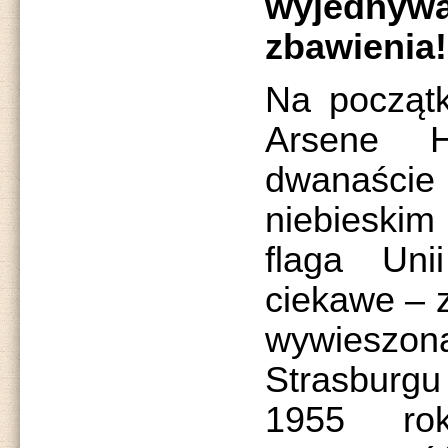
wyjednyw
zbawienia!
Na początk
Arsene H
dwanaś
niebieskim
flaga Uni
ciekawe – z
wywieszo
Strasburgu
1955 r