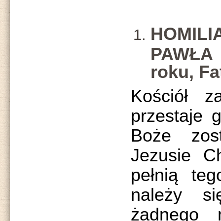
HOMI
PAWŁA 
roku, Fa
Kościół z
przestaje g
Boże zos
Jezusie Ch
pełnią teg
należy s
żadnego 