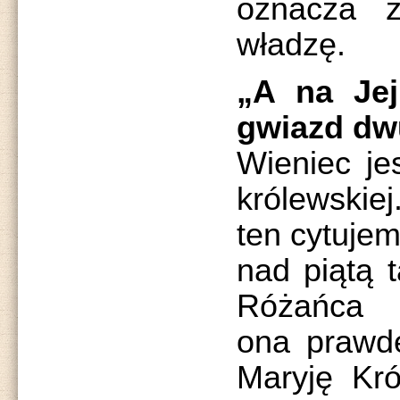
oznacza z
władzę.
„A na Jej
gwiazd dw
Wieniec je
królewskie
ten cytuje
nad piątą 
Różańca 
ona prawdę
Maryję Kró