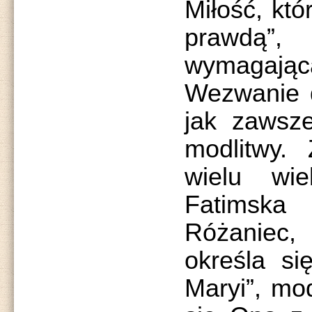
Miłość, któ
prawdą”
wymagają
Wezwanie d
jak zawsz
modlitwy. 
wielu wi
Fatimsk
Różaniec
określa si
Maryi”, mod