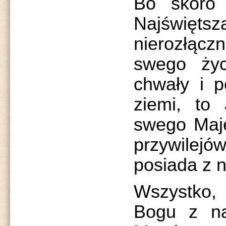
Bo skoro 
Najświę
nierozłą
swego życ
chwały i p
ziemi, to 
swego Maje
przywile
posiada z n
Wszystko,
Bogu z nat