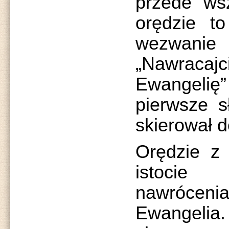
przede wsz
orędzie t
wezwanie
„Nawracajc
Ewangelię
pierwsze s
skierował d
Orędzie z 
istocie
nawrócenia
Ewangelia.