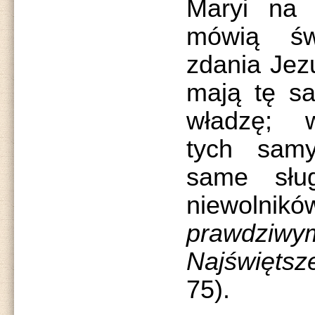
Maryi na 
mówią św
zdania Jez
mają tę s
władzę; w
tych sam
same słu
niewolni
prawdziwy
Najświęts
75).