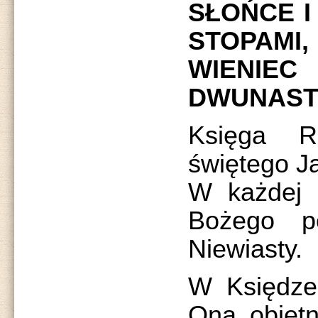
SŁOŃCE I
STOPAMI,
WIENI
DWUNAST
Księga R
świętego J
W każdej 
Bożego p
Niewiasty.
W Księdze
Ona obietn