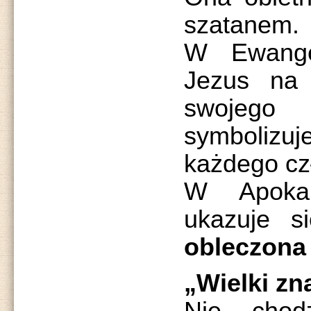
szatanem.
W Ewange
Jezus na 
swojego
symbolizu
każdego cz
W Apokal
ukazuje 
obleczona
„Wielki zn