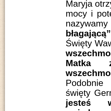
Maryja otrz
mocy i pot
nazywam
błagającą”
Święty Waw
wszechmoc
Matka 
wszechmoc
Podobnie 
święty Ge
jesteś 