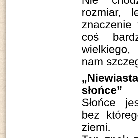
Nie chod
rozmiar, 
znaczenie 
coś bard
wielkiego
nam szcze
„Niewia
słońce”
Słońce jes
bez które
ziemi.