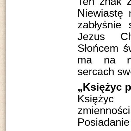
Ten znak z
Niewiastę
zabłyśnie 
Jezus Ch
Słońcem św
ma na n
sercach sw
„Księżyc p
Księżyc
zmiennoś
Posiadanie