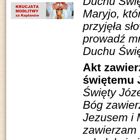
Duchu Święt
Maryjo, któ
przyjęła sł
prowadź mn
Duchu Święt
Akt zawier
świętemu 
Święty Józ
Bóg zawier
Jezusem i 
zawierzam d