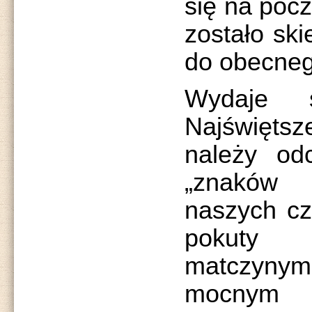
się na pocz
zostało sk
do obecneg
Wydaje 
Najświęt
należy od
„znaków
naszych c
pokuty 
matczyny
mocnym i