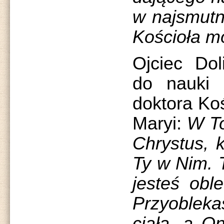
w najsmutni
Kościoła m
Ojciec Dol
do nauki 
doktora Koś
Maryi:
W To
Chrystus, k
Ty w Nim. 
jesteś obl
Przyoblek
ciała, a O