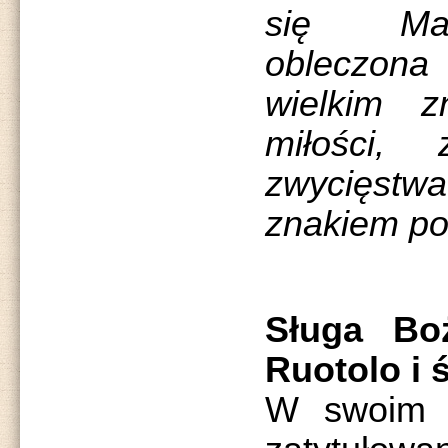
się Mar
obleczon
wielkim z
miłości, 
zwycięst
znakiem po
Sługa Bo
Ruotolo i 
W swoim n