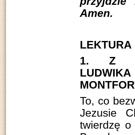
przyjdzie
Amen.
LEKTURA
1. Z T
LUDWIK
MONTFOR
To, co bez
Jezusie C
twierdzę o