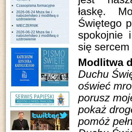
Czasopisma formacyjne
łaskę. M
2026-06-24 Msza św. i
nabożeństwo z modlitwą o
Świętego p
uzdrowienie
WIECZERNIK
spokojnie 
2026-06-22 Msza św. i
nabożeństwo z modlitwą o
uzdrowienie
się sercem
Modlitwa 
Duchu Święt
oświeć mro
porusz moj
pokaż drog
pomóż pełn