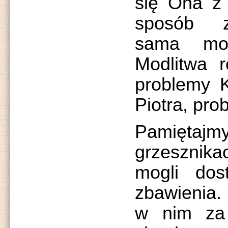
się Ona z
sposób z
sama mo
Modlitwa 
problemy K
Piotra, pro
Pamiętajm
grzesznik
mogli dos
zbawienia.
w nim za