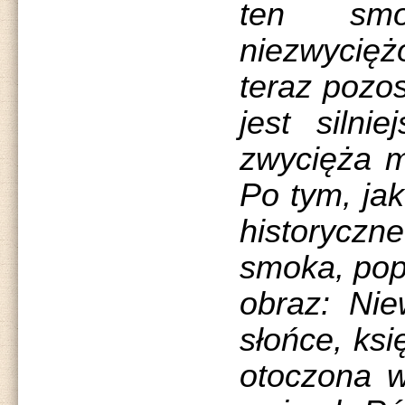
ten sm
niezwycię
teraz pozo
jest silni
zwycięża m
Po tym, ja
historycz
smoka, pop
obraz: Nie
słońce, ksi
otoczona 