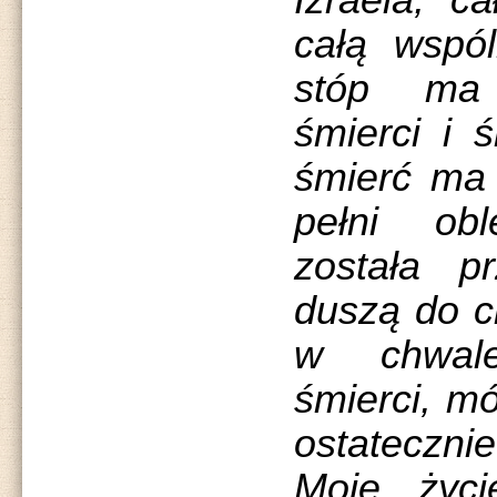
Izraela, 
całą wspól
stóp ma 
śmierci i ś
śmierć ma 
pełni ob
została p
duszą do c
w chwal
śmierci, m
ostateczni
Moje życ