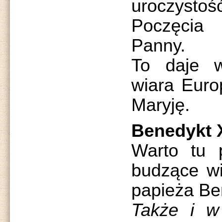
uroczyst
Poczęcia 
Panny.
To daje w
wiara Euro
Maryję.
Benedykt 
Warto tu p
budzące wi
papieża Be
Także i w