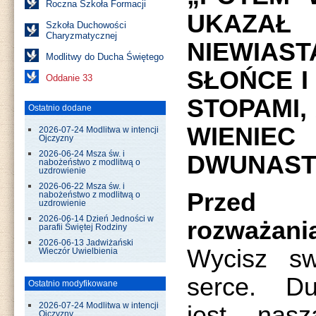
Roczna Szkoła Formacji
UKAZAŁ
Szkoła Duchowości
Charyzmatycznej
NIEWIAS
Modlitwy do Ducha Świętego
SŁOŃCE I
Oddanie 33
STOPAMI,
Ostatnio dodane
WIENI
2026-07-24 Modlitwa w intencji
Ojczyzny
2026-06-24 Msza św. i
DWUNASTU
nabożeństwo z modlitwą o
uzdrowienie
2026-06-22 Msza św. i
Przed 
nabożeństwo z modlitwą o
uzdrowienie
2026-06-14 Dzień Jedności w
rozważani
parafii Świętej Rodziny
2026-06-13 Jadwiżański
Wycisz sw
Wieczór Uwielbienia
serce. Du
Ostatnio modyfikowane
jest nasz
2026-07-24 Modlitwa w intencji
Ojczyzny