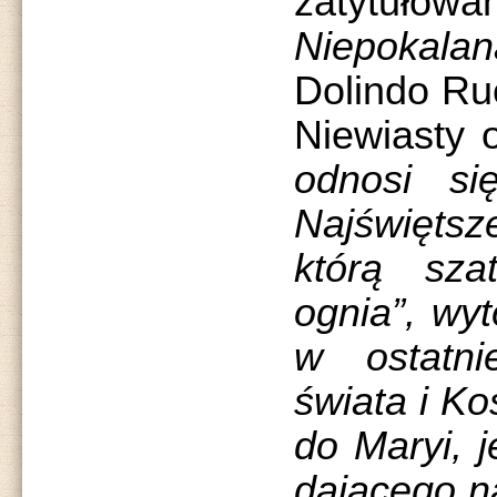
zatyt
Niepokalan
Dolindo Ruo
Niewiasty 
odnosi si
Najświętsz
którą sz
ognia”, wyt
w ostatni
świata i Ko
do Maryi, 
dającego na