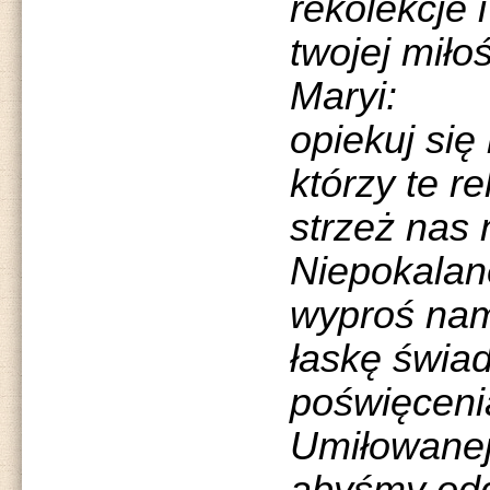
rekolekcje 
twojej miło
Maryi:
opiekuj się
którzy te r
strzeż nas
Niepokalan
wyproś na
łaskę świa
poświęceni
Umiłowanej 