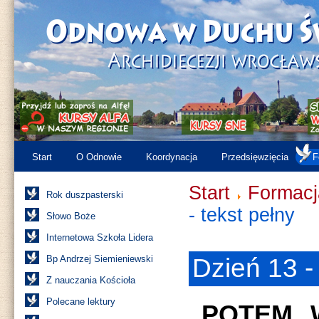
Start
O Odnowie
Koordynacja
Przedsięwzięcia
F
Start
Formacj
Rok duszpasterski
- tekst pełny
Słowo Boże
Internetowa Szkoła Lidera
Bp Andrzej Siemieniewski
Dzień 13 -
Z nauczania Kościoła
Polecane lektury
„POTEM 