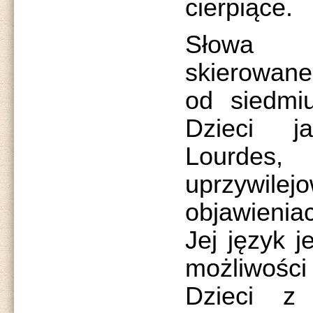
cierpiące.
Słowa o
skierowane
od siedmiu
Dzieci j
Lourdes,
uprzywi
objawienia
Jej język j
możliwośc
Dzieci z