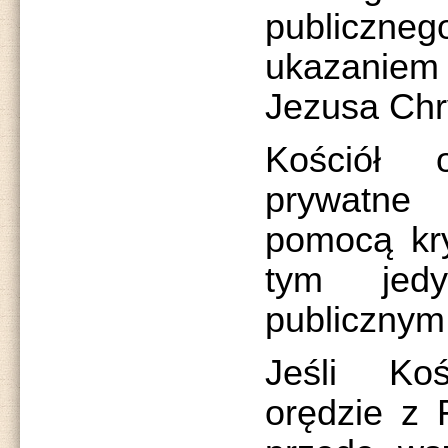
publiczneg
ukazaniem
Jezusa Chr
Kościół 
prywatn
pomocą kry
tym jedy
publicznym
Jeśli Koś
orędzie z F