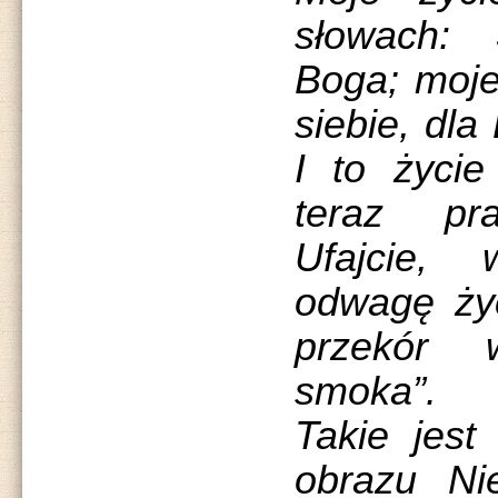
słowach: 
Boga; moje
siebie, dla
I to życie
teraz pr
Ufajcie,
odwagę ży
przekór 
smoka”.
Takie jest
obrazu Nie