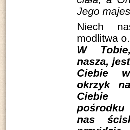
Jego majes
Niech na
modlitwa o.
W Tobie
nasza, jes
Ciebie w
okrzyk n
Ciebie 
pośrodku
nas ścis