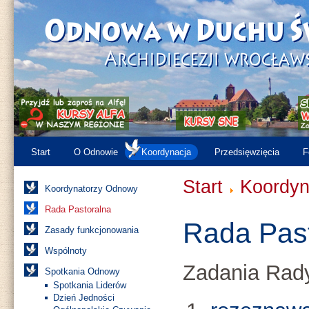
Start
O Odnowie
Koordynacja
Przedsięwzięcia
F
Start
Koordyn
Koordynatorzy Odnowy
Rada Pastoralna
Rada Pas
Zasady funkcjonowania
Wspólnoty
Zadania Rady
Spotkania Odnowy
Spotkania Liderów
Dzień Jedności