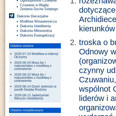
rozeznawa
Ogólnopolskie Czuwanie
Czuwanie w Wigilię
dotyczące
Zesłania Ducha Świętego
Diakonie Diecezjalne
Archidiece
Modlitwa Wstawiennicza
kierunków
Diakonia Uwielbienia
Diakonia Miłosierdzia
Diakonia Ewangelizacji
troska o 
Ostatnio dodane
Odnowy w 
2026-07-24 Modlitwa w intencji
Ojczyzny
(organizo
2026-06-24 Msza św. i
nabożeństwo z modlitwą o
czynny ud
uzdrowienie
2026-06-22 Msza św. i
Czuwaniu,
nabożeństwo z modlitwą o
uzdrowienie
wspólnot 
2026-06-14 Dzień Jedności w
parafii Świętej Rodziny
liderów i 
2026-06-13 Jadwiżański
Wieczór Uwielbienia
organizowa
Ostatnio modyfikowane