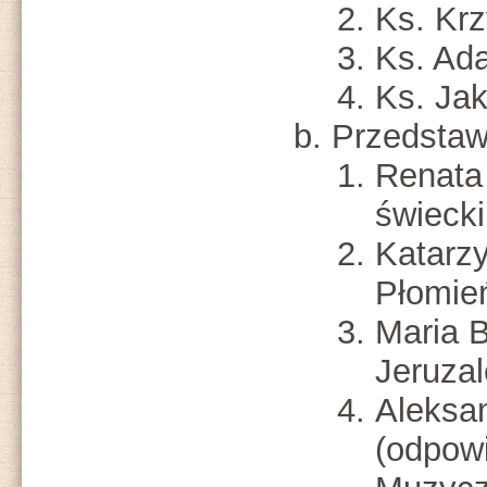
Ks. Krz
Ks. Ad
Ks. Ja
Przedstaw
Renata
świecki
Katarz
Płomie
Maria 
Jeruza
Aleksa
(odpowi