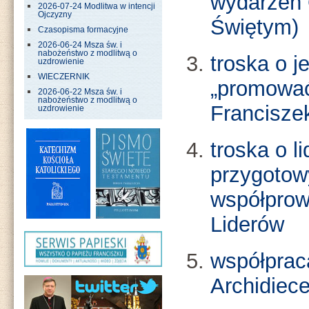
wydarzeń
2026-07-24 Modlitwa w intencji
Ojczyzny
Świętym)
Czasopisma formacyjne
2026-06-24 Msza św. i
nabożeństwo z modlitwą o
troska o j
uzdrowienie
WIECZERNIK
„promować
2026-06-22 Msza św. i
nabożeństwo z modlitwą o
Francisze
uzdrowienie
troska o l
przygotow
współprow
Liderów
współprac
Archidiece