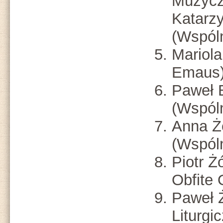
Muzycz
Katarz
(Wspóln
Mariol
Emaus
Paweł 
(Wspól
Anna Ż
(Wspól
Piotr Ż
Obfite 
Paweł Ż
Liturgi