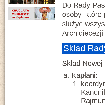
Do Rady Pas
osoby, które
służyć wszy
Archidiecezji
Skład Rad
Skład Nowej 
Kapłani:
koordyn
Kanoni
Rajmun