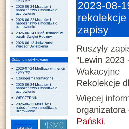
Ojczyzny
2023-08-1
2026-06-24 Msza św. i
nabożeństwo z modlitwą o
uzdrowienie
rekolekcje
2026-06-22 Msza św. i
nabożeństwo z modlitwą o
zapisy
uzdrowienie
2026-06-14 Dzień Jedności w
parafii Świętej Rodziny
2026-06-13 Jadwiżański
Ruszyły zapi
Wieczór Uwielbienia
"Lewin 2023 
Ostatnio modyfikowane
Wakacyjne
2026-07-24 Modlitwa w intencji
Ojczyzny
Czasopisma formacyjne
Rekolekcje d
2026-06-24 Msza św. i
nabożeństwo z modlitwą o
uzdrowienie
Więcej inform
WIECZERNIK
2026-06-22 Msza św. i
organizatora
nabożeństwo z modlitwą o
uzdrowienie
Pański
.