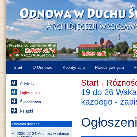
Start
O Odnowie
Koordynacja
Przedsięwzięcia
F
Start
Różnośc
Artykuły
19 do 26 Wakac
Ogłoszenia
każdego - zapi
Świadectwa
Książki
Ogłoszen
Ostatnio dodane
2026-07-24 Modlitwa w intencji