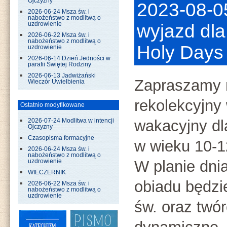
Ojczyzny
2023-08-0
2026-06-24 Msza św. i
nabożeństwo z modlitwą o
uzdrowienie
wyjazd dla 
2026-06-22 Msza św. i
nabożeństwo z modlitwą o
Holy Days
uzdrowienie
2026-06-14 Dzień Jedności w
parafii Świętej Rodziny
2026-06-13 Jadwiżański
Zapraszamy 
Wieczór Uwielbienia
rekolekcyjny
Ostatnio modyfikowane
wakacyjny dl
2026-07-24 Modlitwa w intencji
Ojczyzny
Czasopisma formacyjne
w wieku 10-12
2026-06-24 Msza św. i
nabożeństwo z modlitwą o
W planie dni
uzdrowienie
WIECZERNIK
obiadu będz
2026-06-22 Msza św. i
nabożeństwo z modlitwą o
uzdrowienie
św. oraz twó