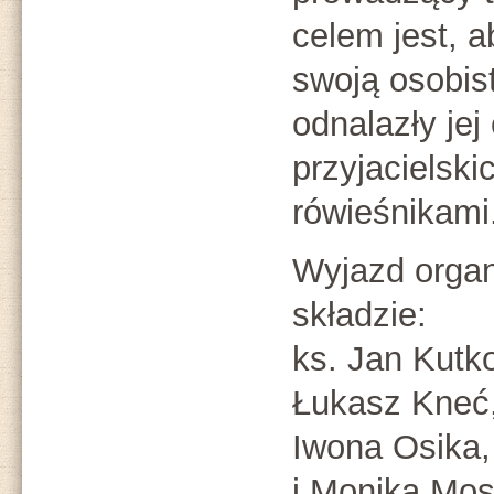
celem jest, a
swoją osobis
odnalazły jej
przyjacielski
rówieśnikami
Wyjazd organ
składzie:
ks. Jan Kutk
Łukasz Kneć,
Iwona Osika,
i Monika Mos