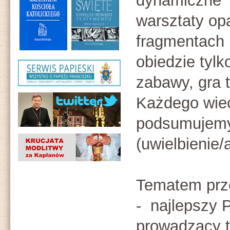
dynamiczne
warsztaty op
fragmentach 
obiedzie tylk
zabawy, gra t
Każdego wie
podsumujemy
(uwielbienie/
Tematem prz
- najlepszy P
prowadzący 