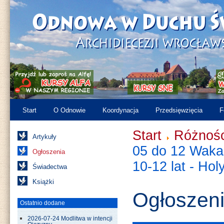
Start
O Odnowie
Koordynacja
Przedsięwzięcia
F
Start
Różnośc
Artykuły
05 do 12 Wakac
Ogłoszenia
10-12 lat - Ho
Świadectwa
Książki
Ogłoszen
Ostatnio dodane
2026-07-24 Modlitwa w intencji