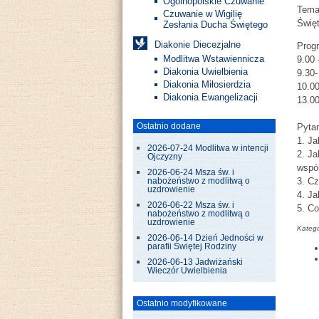
Ogólnopolskie Czuwanie
Tema
Czuwanie w Wigilię
Świę
Zesłania Ducha Świętego
Diakonie Diecezjalne
Prog
Modlitwa Wstawiennicza
9.00 
Diakonia Uwielbienia
9.30-
Diakonia Miłosierdzia
10.0
Diakonia Ewangelizacji
13.00
Ostatnio dodane
Pytan
1. Ja
2026-07-24 Modlitwa w intencji
2. Ja
Ojczyzny
wspó
2026-06-24 Msza św. i
3. Cz
nabożeństwo z modlitwą o
uzdrowienie
4. Ja
2026-06-22 Msza św. i
5. Co
nabożeństwo z modlitwą o
uzdrowienie
Katego
2026-06-14 Dzień Jedności w
parafii Świętej Rodziny
2026-06-13 Jadwiżański
Wieczór Uwielbienia
Ostatnio modyfikowane