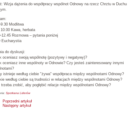
t: Wizja dążenia do współpracy wspólnot Odnowy na rzecz Chrztu w Duchu
tym.
ram:
-9.30 Modlitwa
 10.00 Kawa, herbata
0-12.45 Rozmowa – pytania poniżej
 Eucharystia
ia do dyskusji:
k oceniasz swoją wspólnotę (pozytywy i negatywy)?
k oceniasz inne wspólnoty w Odnowie? Czy jesteś zainteresowany innymi
lnotami?
y istnieje według ciebie "żywa" współpraca między wspólnotami Odnowy?
kie według ciebie są trudności w relacjach między wspólnotami Odnowy?
 trzeba zrobić, aby pogłębić relacje między wspólnotami Odnowy?
ria:
Spotkana Liderów
Poprzedni artykuł
Następny artykuł