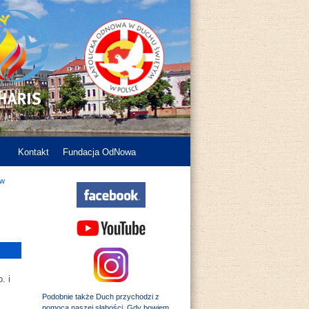
Kontakt
Fundacja OdNowa
 w
. i
Podobnie także Duch przychodzi z
pomocą naszej słabości. Gdy bowiem