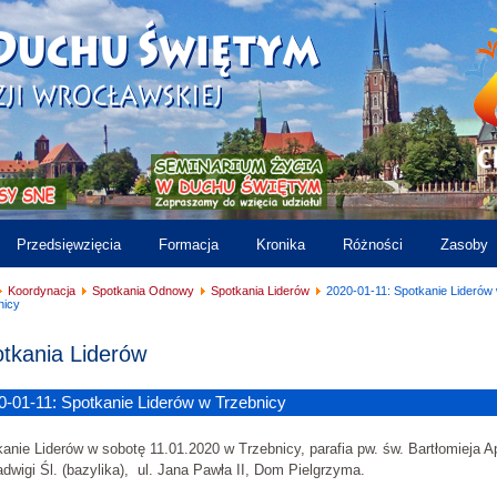
Przedsięwzięcia
Formacja
Kronika
Różności
Zasoby
Koordynacja
Spotkania Odnowy
Spotkania Liderów
2020-01-11: Spotkanie Liderów
nicy
tkania Liderów
0-01-11: Spotkanie Liderów w Trzebnicy
anie Liderów w sobotę 11.01.2020 w Trzebnicy, parafia pw. św. Bartłomieja Ap
dwigi Śl. (bazylika), ul. Jana Pawła II, Dom Pielgrzyma.