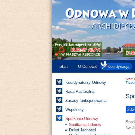
Start
O Odnowie
Koordynacja
Start
Koordynatorzy Odnowy
Trzeb
Rada Pastoralna
Spo
Zasady funkcjonowania
202
Wspólnoty
Spotkania Odnowy
Spotk
Spotkania Liderów
św Ja
Dzień Jedności