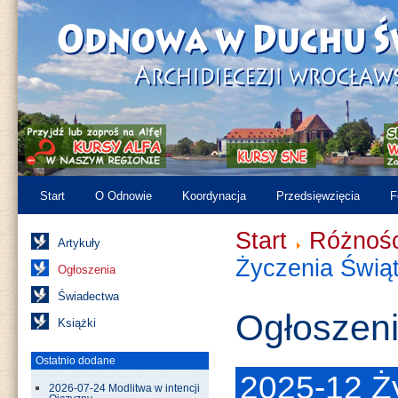
Start
O Odnowie
Koordynacja
Przedsięwzięcia
F
Start
Różnośc
Artykuły
Życzenia Świą
Ogłoszenia
Świadectwa
Ogłoszen
Książki
Ostatnio dodane
2025-12 Ż
2026-07-24 Modlitwa w intencji