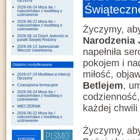
Ojczyzny
Świąteczn
2026-06-24 Msza św. i
nabożeństwo z modlitwą o
uzdrowienie
2026-06-22 Msza św. i
nabożeństwo z modlitwą o
Życzymy, aby
uzdrowienie
2026-06-14 Dzień Jedności w
Narodzenia 
parafii Świętej Rodziny
2026-06-13 Jadwiżański
napełniła se
Wieczór Uwielbienia
pokojem i na
Ostatnio modyfikowane
miłość, obja
2026-07-24 Modlitwa w intencji
Ojczyzny
Betlejem
, u
Czasopisma formacyjne
2026-06-24 Msza św. i
codzienność, 
nabożeństwo z modlitwą o
uzdrowienie
każdej chwili
WIECZERNIK
2026-06-22 Msza św. i
nabożeństwo z modlitwą o
uzdrowienie
Życzymy, aby