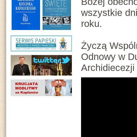
Bożej obecno
wszystkie d
roku.
Życzą Wspóln
Odnowy w D
Archidiecezji