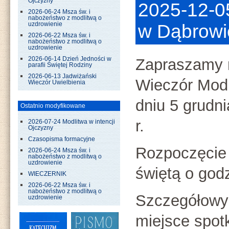
Ojczyzny
2025-12-0
2026-06-24 Msza św. i
nabożeństwo z modlitwą o
uzdrowienie
w Dąbrowie
2026-06-22 Msza św. i
nabożeństwo z modlitwą o
uzdrowienie
2026-06-14 Dzień Jedności w
Zapraszamy 
parafii Świętej Rodziny
2026-06-13 Jadwiżański
Wieczór Modl
Wieczór Uwielbienia
dniu 5 grudn
Ostatnio modyfikowane
r.
2026-07-24 Modlitwa w intencji
Ojczyzny
Czasopisma formacyjne
Rozpoczęcie
2026-06-24 Msza św. i
nabożeństwo z modlitwą o
uzdrowienie
świętą o godz
WIECZERNIK
2026-06-22 Msza św. i
nabożeństwo z modlitwą o
Szczegółowy 
uzdrowienie
miejsce spot