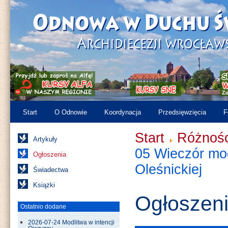
Start
O Odnowie
Koordynacja
Przedsięwzięcia
F
Start
Różnośc
Artykuły
05 Wieczór mo
Ogłoszenia
Oleśnickiej
Świadectwa
Książki
Ogłoszen
Ostatnio dodane
2026-07-24 Modlitwa w intencji