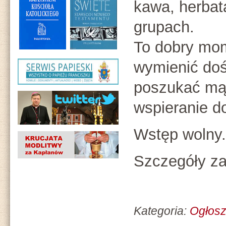
kawa, herbat
grupach.
To dobry mom
wymienić doś
poszukać mą
wspieranie d
Wstęp wolny.
Szczegóły za
Kategoria:
Ogłosz