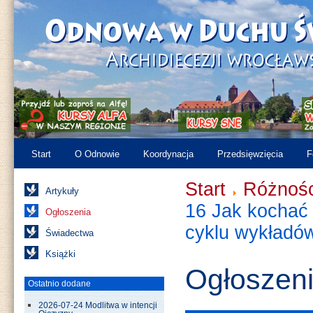
Start
O Odnowie
Koordynacja
Przedsięwzięcia
F
Start
Różnośc
Artykuły
16 Jak kochać 
Ogłoszenia
cyklu wykładó
Świadectwa
Książki
Ogłoszen
Ostatnio dodane
2026-07-24 Modlitwa w intencji