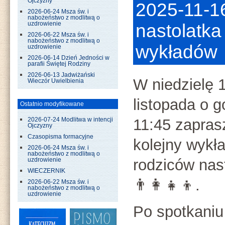
Ojczyzny
2025-11-1
2026-06-24 Msza św. i
nabożeństwo z modlitwą o
uzdrowienie
nastolatka 
2026-06-22 Msza św. i
nabożeństwo z modlitwą o
wykładów
uzdrowienie
2026-06-14 Dzień Jedności w
parafii Świętej Rodziny
2026-06-13 Jadwiżański
W niedzielę 
Wieczór Uwielbienia
listopada o g
Ostatnio modyfikowane
11:45 zapra
2026-07-24 Modlitwa w intencji
Ojczyzny
Czasopisma formacyjne
kolejny wykła
2026-06-24 Msza św. i
nabożeństwo z modlitwą o
rodziców nas
uzdrowienie
WIECZERNIK
👨‍👩‍👧‍👦.
2026-06-22 Msza św. i
nabożeństwo z modlitwą o
uzdrowienie
Po spotkaniu