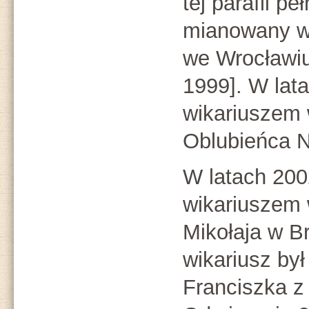
tej parafii pe
mianowany w 
we Wrocławiu
1999]. W lat
wikariuszem w
Oblubieńca 
W latach 200
wikariuszem w
Mikołaja w B
wikariusz był
Franciszka z