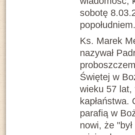
wiadomość, k
sobotę 8.03.
popołudniem
Ks. Marek Me
nazywał Padr
proboszczem 
Świętej w Bo
wieku 57 lat
kapłaństwa. 
parafią w Bo
nowi, że "by