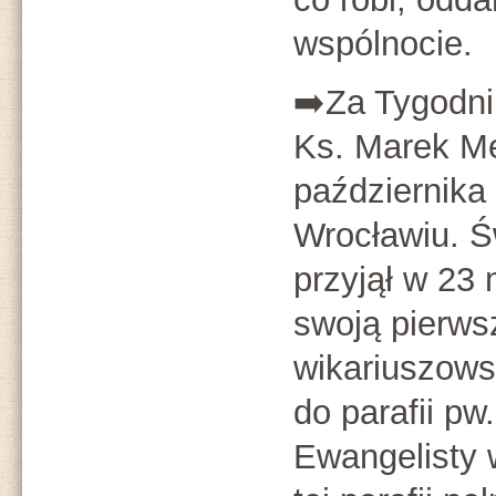
wspólnocie.
➡️Za Tygodni
Ks. Marek Me
października
Wrocławiu. Ś
przyjął w 23
swoją pierws
wikariuszows
do parafii pw
Ewangelisty 