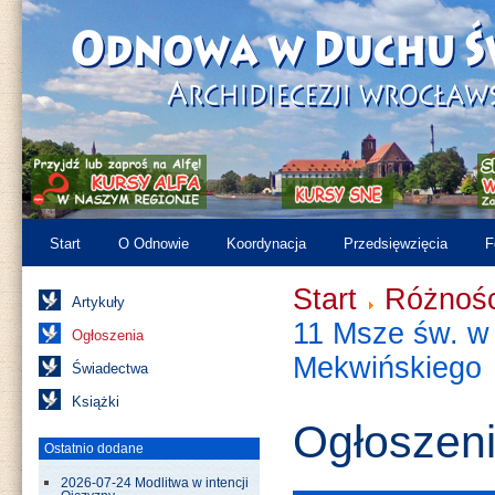
Start
O Odnowie
Koordynacja
Przedsięwzięcia
F
Start
Różnośc
Artykuły
11 Msze św. w 
Ogłoszenia
Mekwińskiego
Świadectwa
Książki
Ogłoszen
Ostatnio dodane
2026-07-24 Modlitwa w intencji