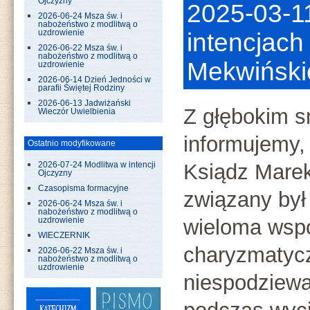
Ojczyzny
2025-03-1
2026-06-24 Msza św. i
nabożeństwo z modlitwą o
uzdrowienie
intencjach
2026-06-22 Msza św. i
nabożeństwo z modlitwą o
Mekwiński
uzdrowienie
2026-06-14 Dzień Jedności w
parafii Świętej Rodziny
2026-06-13 Jadwiżański
Z głębokim 
Wieczór Uwielbienia
informujemy,
Ostatnio modyfikowane
Ksiądz Marek
2026-07-24 Modlitwa w intencji
Ojczyzny
Czasopisma formacyjne
związany był
2026-06-24 Msza św. i
nabożeństwo z modlitwą o
wieloma wsp
uzdrowienie
WIECZERNIK
charyzmatyc
2026-06-22 Msza św. i
nabożeństwo z modlitwą o
uzdrowienie
niespodziewa