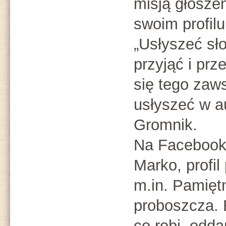
misją głosze
swoim profilu
„Usłyszeć sł
przyjąć i pr
się tego zaw
usłyszeć w a
Gromnik.
Na Facebooku
Marko, profil
m.in. Pamiętn
proboszcza. 
co robi, odda