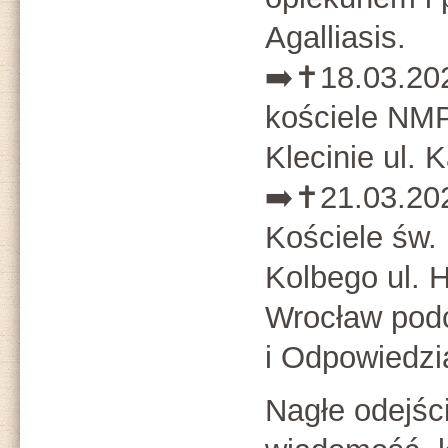
Agalliasis.
➡️✝️18.03.202
kościele NMP
Klecinie ul.
➡️✝️21.03.202
Kościele św.
Kolbego ul. 
Wrocław podc
i Odpowiedzi
Nagłe odejśc