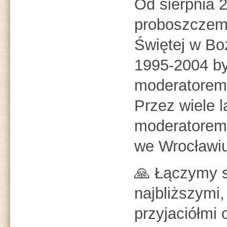
Od sierpnia 
proboszczem 
Świętej w Bo
1995-2004 by
moderatorem
Przez wiele l
moderatorem 
we Wrocławiu
🙏 Łączymy s
najbliższymi
przyjaciółmi 