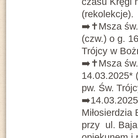
czasu Kręgi 
(rekolekcje).
➡️✝️Msza św.
(czw.) o g. 1
Trójcy w Bo
➡️✝️Msza św
14.03.2025* (
pw. Św. Trój
➡️14.03.2025 
Miłosierdzi
przy ul. Baja
opiekunem i 