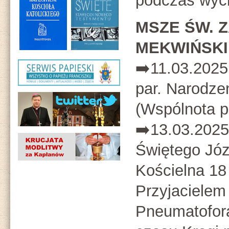
podczas wyci
MSZE ŚW. Z
MEKWIŃSK
➡️11.03.2025 
par. Narodz
(Wspólnota p
➡️13.03.2025
Świętego Józe
Kościelna 18
Przyjacielem
Pneumatofora