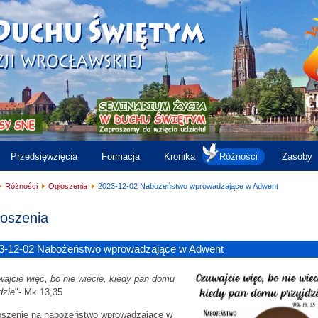
Przedsięwzięcia
Formacja
Kronika
Różności
Zasoby
Różności
Ogłoszenia
2023-12-02 Nabożeństwo wprowadzające w Adwent
oszenia
3-12-02 Nabożeństwo wprowadzające w Adwent
ajcie więc, bo nie wiecie, kiedy pan domu
dzie
"- Mk 13,35
oszenie na nabożeństwo wprowadzające w