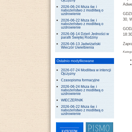
Ojczyzny
Adwe
2026-06-24 Msza św. i
nabożeństwo z modlitwą o
GDZIE
uzdrowienie
30, 
2026-06-22 Msza św. i
nabożeństwo z modlitwą o
uzdrowienie
GODZ.
18:30
2026-06-14 Dzień Jedności w
parafii Świętej Rodziny
Zapr
2026-06-13 Jadwiżański
Wieczór Uwielbienia
Katego
Ostatnio modyfikowane
2026-07-24 Modlitwa w intencji
Ojczyzny
Czasopisma formacyjne
2026-06-24 Msza św. i
nabożeństwo z modlitwą o
uzdrowienie
WIECZERNIK
2026-06-22 Msza św. i
nabożeństwo z modlitwą o
uzdrowienie