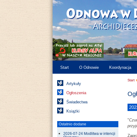
Start
O Odnowie
Koordynacja
Start
Artykuły
Ogłoszenia
Ogł
Świadectwa
202
Książki
"
Czuw
Ostatnio dodane
przyj
2026-07-24 Modlitwa w intencji
Zapr