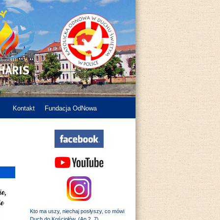
Kontakt
Fundacja OdNowa
Kto ma uszy, niechaj posłyszy, co mówi
Duch do Kościołów. (Ap 2, 7)