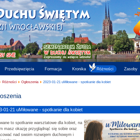
Przedsięwzięcia
Formacja
Kronika
Różności
Zasoby
Różności
Ogłoszenia
2023-01-21 uMiłowane - spotkanie dla kobiet
oszenia
3-01-21 uMiłowane - spotkanie dla kobiet
wane to spotkanie warsztatowe dla kobiet, na
m masz okazję przyglądnąć się sobie oraz
acować nad swoim rozwojem duchowym i