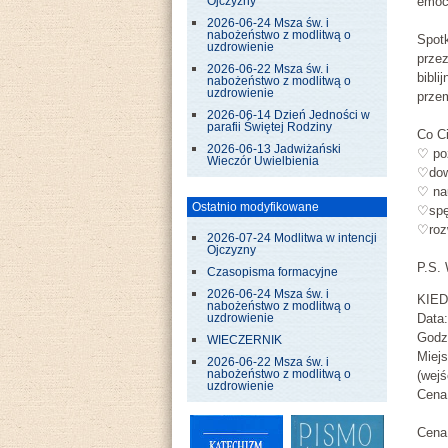
emoc
Ojczyzny
2026-06-24 Msza św. i
nabożeństwo z modlitwą o
Spot
uzdrowienie
przez
2026-06-22 Msza św. i
bibli
nabożeństwo z modlitwą o
uzdrowienie
przem
2026-06-14 Dzień Jedności w
parafii Świętej Rodziny
Co C
2026-06-13 Jadwiżański
♡ po
Wieczór Uwielbienia
♡dowi
♡ na
Ostatnio modyfikowane
♡spę
♡roz
2026-07-24 Modlitwa w intencji
Ojczyzny
P.S. 
Czasopisma formacyjne
2026-06-24 Msza św. i
KIED
nabożeństwo z modlitwą o
Data:
uzdrowienie
Godz.
WIECZERNIK
Miej
2026-06-22 Msza św. i
nabożeństwo z modlitwą o
(wejś
uzdrowienie
Cena
Cena 