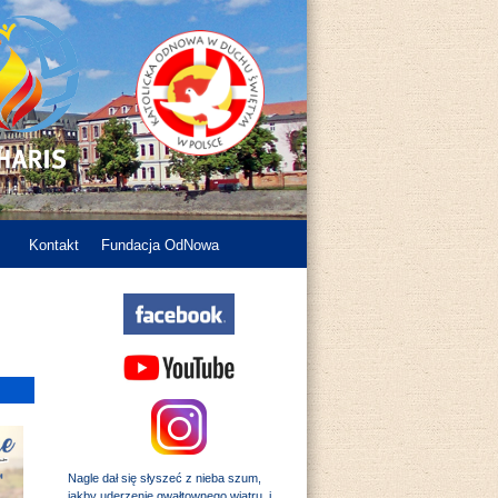
Kontakt
Fundacja OdNowa
Nagle dał się słyszeć z nieba szum,
jakby uderzenie gwałtownego wiatru, i