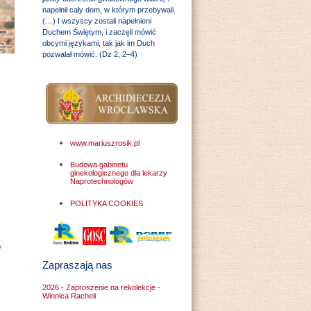
napełnił cały dom, w którym przebywali.
(…) I wszyscy zostali napełnieni
Duchem Świętym, i zaczęli mówić
obcymi językami, tak jak im Duch
pozwalał mówić. (Dz 2, 2–4)
www.mariuszrosik.pl
Budowa gabinetu
ginekologicznego dla lekarzy
Naprotechnologów
POLITYKA COOKIES
w
Zapraszają nas
2026 - Zaproszenie na rekolekcje -
Winnica Racheli