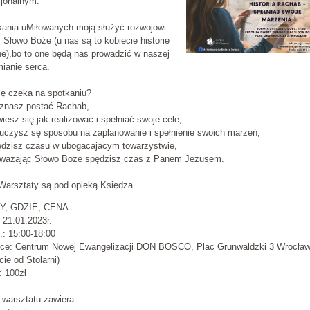
jonalnym.
kania uMiłowanych moją służyć rozwojowi
 Słowo Boże (u nas są to kobiecie historie
jne),bo to one będą nas prowadzić w naszej
ianie serca.
ię czeka na spotkaniu?
znasz postać Rachab,
esz się jak realizować i spełniać swoje cele,
uczysz sę sposobu na zaplanowanie i spełnienie swoich marzeń,
dzisz czasu w ubogacajacym towarzystwie,
ważając Słowo Boże spędzisz czas z Panem Jezusem.
Warsztaty są pod opieką Księdza.
Y, GDZIE, CENA:
 21.01.2023r.
: 15:00-18:00
sce: Centrum Nowej Ewangelizacji DON BOSCO, Plac Grunwaldzki 3 Wrocła
cie od Stolarni)
: 100zł
warsztatu zawiera: