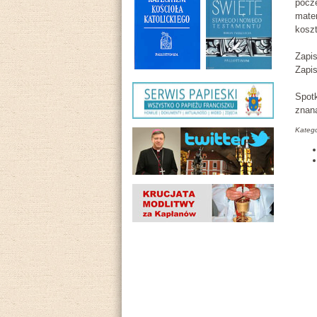
pocz
mater
koszt
Zapi
Zapis
Spotk
znana
Katego