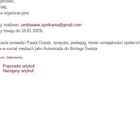
ęstunek,
iały,
a organizacyjne.
sy mailowo:
umilowane.spotkania@gmail.com
y trwają do 18.01.2023r.
anie prowadzi Paula Ciosek, teraputa, pedagog, trener umiejętności społecz
 w social mediach jako Autostrada do Bożego Świata.
ria:
Ogłoszenia
Poprzedni artykuł
Następny artykuł