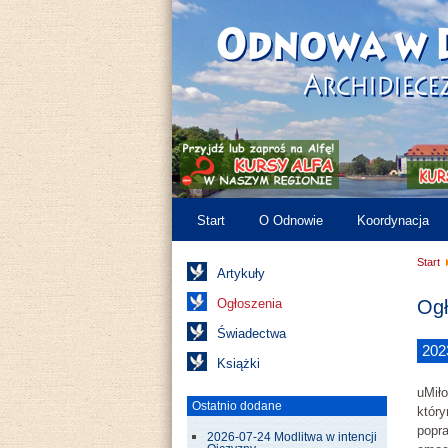
Start
O Odnowie
Koordynacja
Start
Artykuły
Ogłoszenia
Ogł
Świadectwa
202
Książki
uMiło
Ostatnio dodane
który
popr
2026-07-24 Modlitwa w intencji