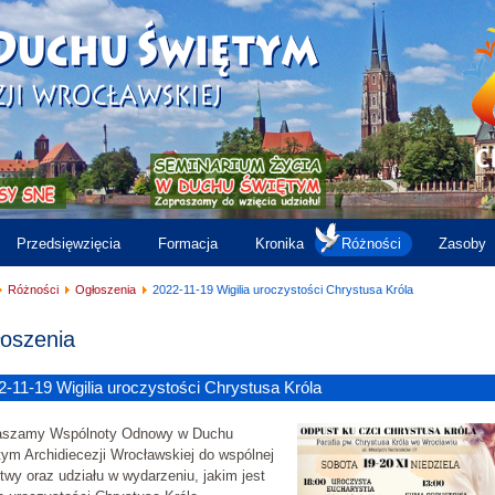
Przedsięwzięcia
Formacja
Kronika
Różności
Zasoby
Różności
Ogłoszenia
2022-11-19 Wigilia uroczystości Chrystusa Króla
oszenia
2-11-19 Wigilia uroczystości Chrystusa Króla
aszamy Wspólnoty Odnowy w Duchu
ym Archidiecezji Wrocławskiej do wspólnej
twy oraz udziału w wydarzeniu, jakim jest