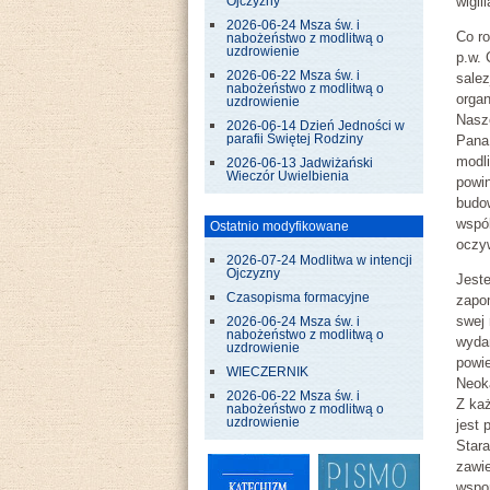
wigil
Ojczyzny
2026-06-24 Msza św. i
Co ro
nabożeństwo z modlitwą o
uzdrowienie
p.w. 
2026-06-22 Msza św. i
salez
nabożeństwo z modlitwą o
organ
uzdrowienie
Nasze
2026-06-14 Dzień Jedności w
parafii Świętej Rodziny
Pana,
modli
2026-06-13 Jadwiżański
Wieczór Uwielbienia
powin
budow
wspól
Ostatnio modyfikowane
oczy
2026-07-24 Modlitwa w intencji
Ojczyzny
Jeste
Czasopisma formacyjne
zapom
swej 
2026-06-24 Msza św. i
nabożeństwo z modlitwą o
wydar
uzdrowienie
powi
WIECZERNIK
Neok
2026-06-22 Msza św. i
Z każ
nabożeństwo z modlitwą o
uzdrowienie
jest 
Star
zawie
wspo