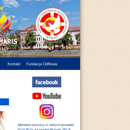
Kontakt
Fundacja OdNowa
Albowiem wszyscy ci, których prowadzi
Duch Boży, są synami Bożymi. (Rz 8,