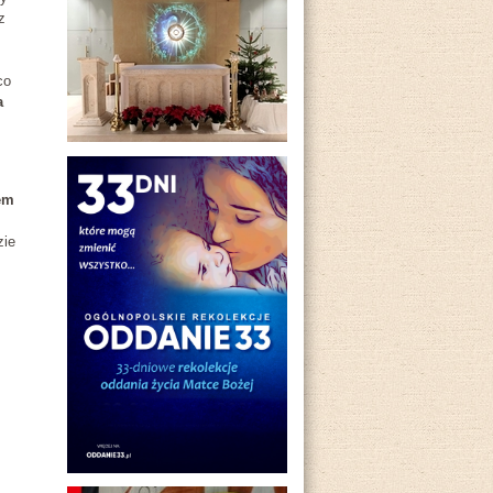
z
co
a
em
zie