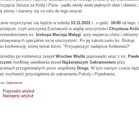
rzyjęcia Jezusa za Króla i Pana - padło wtedy wiele pięknych słów i obietnic 
j strony i staramy się co roku do tego wracać.
kanie rozpoczynać się będzie w sobotę
19.11.2022
r., o godz.
18:00
od tego, 
żniejsze, czyli uroczystej Eucharystii w wigilię uroczystości
Chrystusa Król
przewodnictwem ks.
biskupa Macieja Małygi
, przy wsparciu chóru i orkiestry
otowywanych specjalnie na tę uroczystość. Po jej zakończeniu ks. Biskup
si konferencję, której temat brzmi: "Przyspieszyć nadejście Królestwa?"
średnio po konferencji zespół
Wrocław Wielbi
poprowadzi wraz z ks.
Pawł
zczem
modlitwę uwielbienia przed
Najświętszym Sakramentem
przy
ażaniach przygotowanych przez wspólnotę
Droga
. W tym samym czasie będ
eż możliwość przystąpienia do sakramentu Pokuty i Pojednania.
ria:
Ogłoszenia
Poprzedni artykuł
Następny artykuł