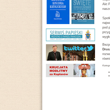
Akt P
nasze
Spot
najwa
pod 
przyg
wygło
Bezpo
Drus
rozw
równi
Katego