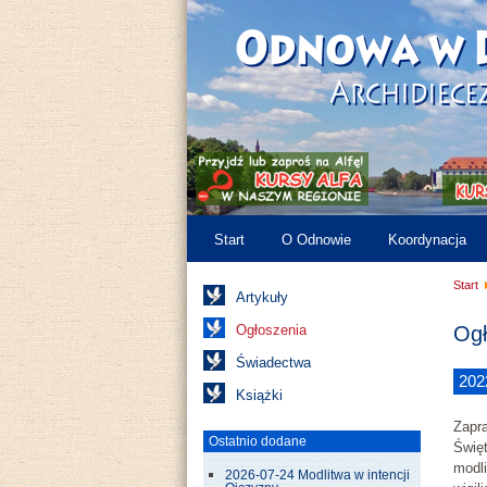
Start
O Odnowie
Koordynacja
Start
Artykuły
Ogłoszenia
Ogł
Świadectwa
202
Książki
Zapr
Ostatnio dodane
Święt
modli
2026-07-24 Modlitwa w intencji