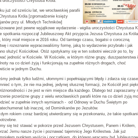
ia uroczystości Chrystusa Króla.
ku już od sześciu lat, we wrocławskiej parafii
Chrystusa Króla [zgromadzenie księży
janów przy ul. Młodych Techników]
izowane jest pewne wyjątkowe wydarzenie - wigilia uroczystości Chrystusa K
 spotkania rozpoczął Jubileuszowy Akt przyjęcia Jezusa Chrystusa za Króla
 który miał miejsce w 2016 roku. Od tamtego czasu, bogatsi o coroczną
twę i rozeznanie wypracowaliśmy formę, jaką to wydarzenie przybrało i jak
no służyć Kościołowi. Otóż spotykamy się w ten sobotni wieczór po to, by
ać jedność w Kościele. W Kościele, w którym różne grupy, duszpasterstwa i
noty na co dzień żyją i funkcjonują na zupełnie różnych drogach, choć
wiście w jednym Duchu.
śmy jednak tylko ludźmi, ułomnymi i popełniającymi błędy i zdarza się czas
nieć o tym, że nie ma jednej, jedynej słusznej formacji, że Kościół jest pię
różnorodności i że jest w nim miejsce dla każdego. Dlatego też zapraszamy 
zenie przeróżne grupy z wielu wrocławskich parafii które na co dzień żyją m
edzieć w zupełnie innych wymiarach - od Odnowy w Duchu Świętym po
atechumenat lub inaczej, od Dominikanów po Jezuitów.
dym rokiem coraz bardziej utwierdzamy się w przekonaniu, że takie spotkani
potrzebne.
amy się też stawać w pokorze przed Jezusem Chrystusem, Panem i Królem,
rzać Jemu nasze życie i poznawać tajemnicę Jego Królestwa. Jak już
mniałem punktem wyjścia i początkiem, do którego wracamy był Jubileuszo