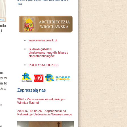
14)
róla.
 i
www.mariuszrosik.pl
Budowa gabinetu
ginekologicznego dla lekarzy
Naprotechnologów
POLITYKA COOKIES
em
kny w
na to
ożna
Zapraszają nas
2026 - Zaproszenie na rekolekcje -
Winnica Racheli
e
2026-07-18 do 26 - Zaproszenie na
Rekolekcje Uzdrowienia Wewnętrznego
wy