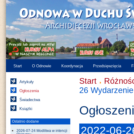
Start
O Odnowie
Koordynacja
Przedsięwzięcia
F
Start
Różnośc
Artykuły
26 Wydarzenie 
Ogłoszenia
Świadectwa
Ogłoszen
Książki
Ostatnio dodane
2022-06-2
2026-07-24 Modlitwa w intencji