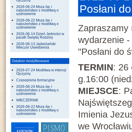
Ojczyzny
Posłani do
2026-06-24 Msza św. i
nabożeństwo z modlitwą o
uzdrowienie
2026-06-22 Msza św. i
nabożeństwo z modlitwą o
Zapraszamy 
uzdrowienie
2026-06-14 Dzień Jedności w
wydarzenie -
parafii Świętej Rodziny
2026-06-13 Jadwiżański
Wieczór Uwielbienia
"Posłani do ś
Ostatnio modyfikowane
TERMIN
: 26
2026-07-24 Modlitwa w intencji
Ojczyzny
g.16:00 (nied
Czasopisma formacyjne
2026-06-24 Msza św. i
MIEJSCE
: P
nabożeństwo z modlitwą o
uzdrowienie
Najświętsze
WIECZERNIK
2026-06-22 Msza św. i
nabożeństwo z modlitwą o
Imienia Jezus
uzdrowienie
we Wrocławi