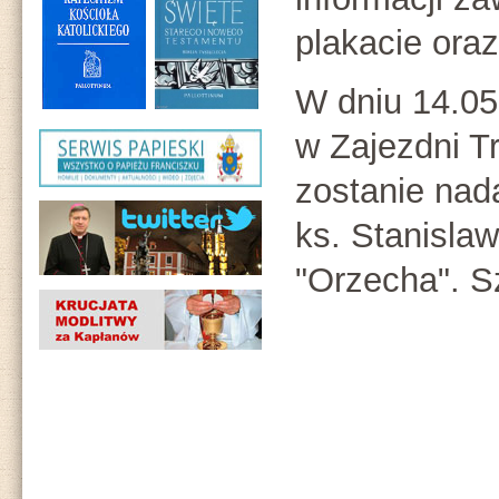
plakacie ora
W dniu 14.05
w Zajezdni T
zostanie nad
ks. Stanisla
"Orzecha". S