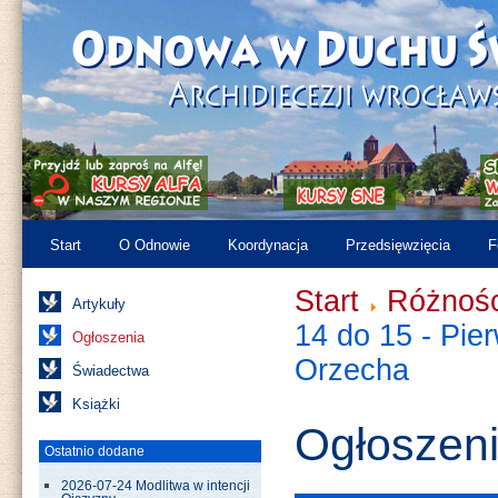
Start
O Odnowie
Koordynacja
Przedsięwzięcia
F
Start
Różnośc
Artykuły
14 do 15 - Pie
Ogłoszenia
Orzecha
Świadectwa
Książki
Ogłoszen
Ostatnio dodane
2026-07-24 Modlitwa w intencji