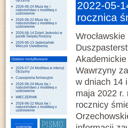
Ojczyzny
2022-05-14
2026-06-24 Msza św. i
nabożeństwo z modlitwą o
uzdrowienie
rocznica ś
2026-06-22 Msza św. i
nabożeństwo z modlitwą o
uzdrowienie
2026-06-14 Dzień Jedności w
Wrocławskie
parafii Świętej Rodziny
2026-06-13 Jadwiżański
Duszpasters
Wieczór Uwielbienia
Akademickie
Ostatnio modyfikowane
Wawrzyny za
2026-07-24 Modlitwa w intencji
Ojczyzny
Czasopisma formacyjne
w dniach 14 i
2026-06-24 Msza św. i
nabożeństwo z modlitwą o
maja 2022 r.
uzdrowienie
WIECZERNIK
rocznicy śmie
2026-06-22 Msza św. i
nabożeństwo z modlitwą o
uzdrowienie
Orzechowskie
informacji za