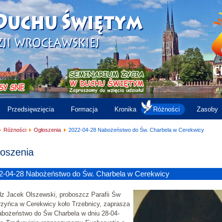
Przedsięwzięcia
Formacja
Kronika
Różności
Zasoby
Różności
Ogłoszenia
2022-04-28 Nabożeństwo do Św. Charbela w Cerekwicy
oszenia
2-04-28 Nabożeństwo do Św. Charbela w Cerekwicy
dz Jacek Olszewski, proboszcz Parafii Św
zyńca w Cerekwicy koło Trzebnicy, zaprasza
abożeństwo do Św Charbela w dniu 28-04-