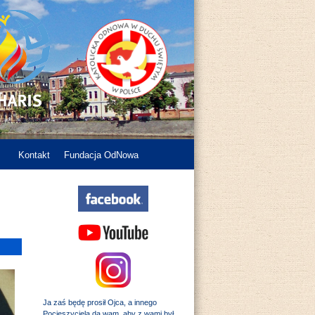
Kontakt
Fundacja OdNowa
Ja zaś będę prosił Ojca, a innego
Pocieszyciela da wam, aby z wami był