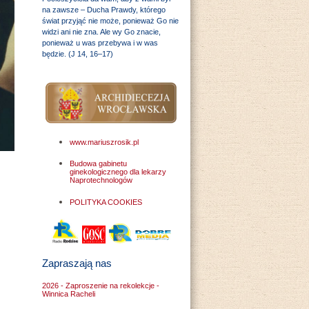
na zawsze – Ducha Prawdy, którego
świat przyjąć nie może, ponieważ Go nie
widzi ani nie zna. Ale wy Go znacie,
ponieważ u was przebywa i w was
będzie. (J 14, 16–17)
www.mariuszrosik.pl
Budowa gabinetu
ginekologicznego dla lekarzy
Naprotechnologów
POLITYKA COOKIES
Zapraszają nas
2026 - Zaproszenie na rekolekcje -
Winnica Racheli