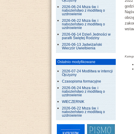
2022 
Ojczyzny
godzi
2026-06-24 Msza św. i
nabożeństwo z modlitwą o
Najś
uzdrowienie
obrzę
2026-06-22 Msza św. i
zakoń
nabożeństwo z modlitwą o
uzdrowienie
wsta
2026-06-14 Dzień Jedności w
parafii Świętej Rodziny
2026-06-13 Jadwiżański
Wieczór Uwielbienia
Katego
Ostatnio modyfikowane
2026-07-24 Modlitwa w intencji
Ojczyzny
Czasopisma formacyjne
2026-06-24 Msza św. i
nabożeństwo z modlitwą o
uzdrowienie
WIECZERNIK
2026-06-22 Msza św. i
nabożeństwo z modlitwą o
uzdrowienie