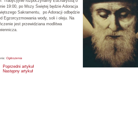
r. Tradycyjnie rozpoczynamy Eucharystią o
nie 19:00, po Mszy Świętej będzie Adoracja
więtszego Sakramentu, po Adoracji odbędzie
d Egzorcyzmowania wody, soli i oleju. Na
czenie jest przewidziana modlitwa
wiennicza.
ria:
Ogłoszenia
Poprzedni artykuł
Następny artykuł