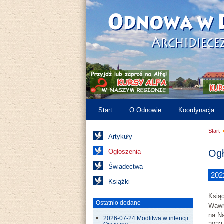
Start
O Odnowie
Koordynacja
Start
Artykuły
Ogłoszenia
Ogł
Świadectwa
202
Książki
Ksią
Ostatnio dodane
Wawr
na N
2026-07-24 Modlitwa w intencji