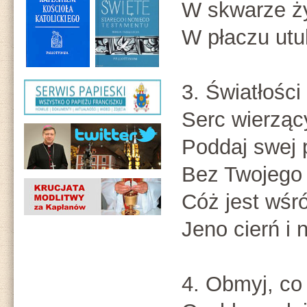
W skwarze ż
W płaczu utu
3. Światłości
Serc wierząc
Poddaj swej 
Bez Twojego 
Cóż jest wśr
Jeno cierń i 
4. Obmyj, co 