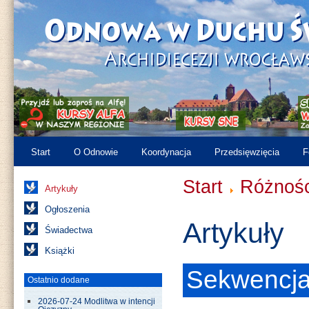
Start
O Odnowie
Koordynacja
Przedsięwzięcia
F
Start
Różnośc
Artykuły
Ogłoszenia
Artykuły
Świadectwa
Książki
Sekwencj
Ostatnio dodane
2026-07-24 Modlitwa w intencji