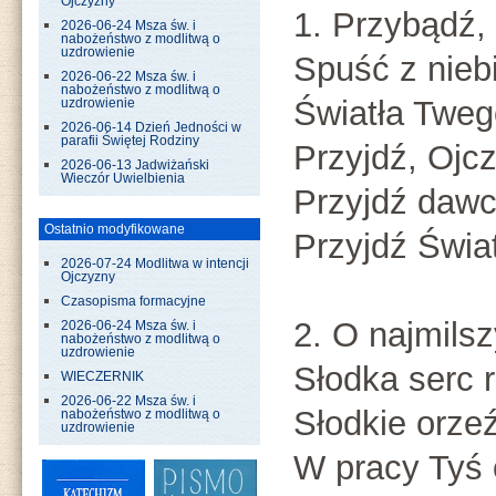
Ojczyzny
1. Przybądź,
2026-06-24 Msza św. i
nabożeństwo z modlitwą o
uzdrowienie
Spuść z nieb
2026-06-22 Msza św. i
nabożeństwo z modlitwą o
Światła Tweg
uzdrowienie
2026-06-14 Dzień Jedności w
parafii Świętej Rodziny
Przyjdź, Ojc
2026-06-13 Jadwiżański
Wieczór Uwielbienia
Przyjdź dawc
Ostatnio modyfikowane
Przyjdź Świa
2026-07-24 Modlitwa w intencji
Ojczyzny
Czasopisma formacyjne
2. O najmilsz
2026-06-24 Msza św. i
nabożeństwo z modlitwą o
uzdrowienie
Słodka serc r
WIECZERNIK
2026-06-22 Msza św. i
Słodkie orze
nabożeństwo z modlitwą o
uzdrowienie
W pracy Tyś 