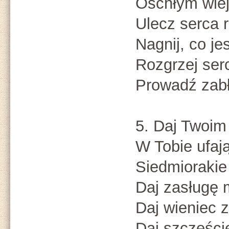
Oschłym wlej
Ulecz serca 
Nagnij, co je
Rozgrzej ser
Prowadź zab
5. Daj Twoim
W Tobie ufaj
Siedmiorakie
Daj zasługę 
Daj wieniec 
Daj szczęści