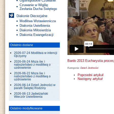
Ogólnopolskie Czuwanie
Czuwanie w Wigilię
Zesłania Ducha Świętego
Diakonie Diecezjalne
Modlitwa Wstawiennicza
Diakonia Uwielbienia
Diakonia Miłosierdzia
Diakonia Ewangelizacji
Ostatnio dodane
2026-07-24 Modlitwa w intencji
Ojczyzny
Bardo 2013 Eucharystia proces
2026-06-24 Msza św. i
nabożeństwo z modlitwą o
uzdrowienie
Kategoria:
Dzień Jedności
2026-06-22 Msza św. i
Poprzedni artykuł
nabożeństwo z modlitwą o
Następny artykuł
uzdrowienie
2026-06-14 Dzień Jedności w
parafii Świętej Rodziny
2026-06-13 Jadwiżański
Wieczór Uwielbienia
Ostatnio modyfikowane