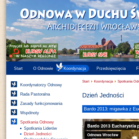
Start
O Odnowie
Koordynacja
Przedsięwzięcia
F
Start
Koordynacja
Spotkania Od
Koordynatorzy Odnowy
Rada Pastoralna
Dzień Jedności
Zasady funkcjonowania
Bardo 2013: migawka z Euc
Wspólnoty
Spotkania Odnowy
Spotkania Liderów
Dzień Jedności